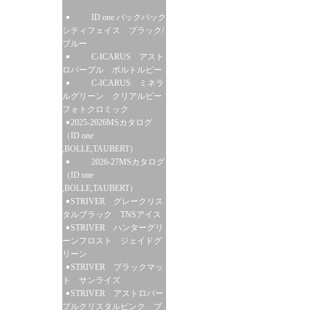
ID one バックパック
シティフェイス ブラック/
ブルー
C-ICARUS アスト
ロパープル ボルトルビー
C-ICARUS ミネラ
ルグリーン クリアルビー
フォトクロミック
2025-2026MSカタログ
（ID one
,BOLLE,TAUBERT）
2026-27MSカタログ
（ID one
,BOLLE,TAUBERT）
STRIVER グレークリス
タルブラック TNSアイス
STRIVER ハンターグリ
ーンフロスト ジェイドグ
リーン
STRIVER ブラックマッ
ト サンライズ
STRIVER アストロパー
プルクリスタルピンク ブ