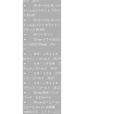
ルド 26-27
ID モーグル 3L ハー
ドシェルジャケット ブラッ
ク ID-J01
ID モーグル 3L ハー
ドシェルパンツ ホワイト／
ブラック ID-P01
ID フーディー
ID one ドライポロシ
ャツ GOLF Dream グレ
ー
ＭＲ－ＪＲ１２Ａ
ホワイト／ゴールド 26-27
ＸＲ－ＪＰＯＷ ブ
ラック／ゴールド 26-27
ＸＲ－１２Ａ ブラ
ック／ゴールド 26-27
ＸＲ－ＪＲ１２Ａ
ブラック／ゴールド 26-27
ID one 防水 バック
パック カモ/カーキ
ID one ビーニー ネ
イビー/シルバー 日本製
ＭＲＣＥ １７７－シン