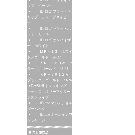
ID ロゴ ソフトキャ
ップ ベージュ
ID ロゴ フラットキ
ャップ ディープネイビ
ー
ID ロゴ バケットハ
ット カーキ
ID ロゴ サンバイザ
ー ホワイト
ＭＲ－１３ ホワイ
ト／ゴールド 26-27
ＸＲ－ＪＰＯＷ ブ
ラック／ゴールド 23-24
ＸＲ－ＪＲ１２Ａ
ブラック／ゴールド 23-24
DexShell トレッキング
ソックス オリーブグリー
ンストライプ
ID one マルチショル
ダーバッグ
ID one オールインワ
ンラゲージ