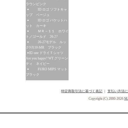
ラウンピンク
ID ロゴ ソフトキャ
ップ ベージュ
ID ロゴ バケットハ
ット カーキ
ＭＲ－１１ ホワイ
ト／ゴールド 26-27
26-27モデル ルッ
クNX10-MR ブラック
ID one ドライＴシャツ
Are you happy? WT グリーン
ティ ネイビー
FURO MIPS マット
ブラック
特定商取引法に基づく表記
｜
支払い方法に
Copyright (C) 2000-2026
MA