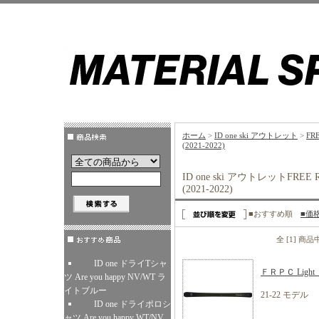
ホーム
>
ID one ski アウトレット
>
FR
(2021-2022)
ID one ski アウトレットFREE 
(2021-2022)
■おすすめ順
■価
全 [1] 商
ID one ドライTシャ
ＦＲＰＣ Lig
ツ Are you happy NV/WT ラ
イトブルー
21-22 モデル
ID one ドライポロシ
ャツ Are you happy WT/NV