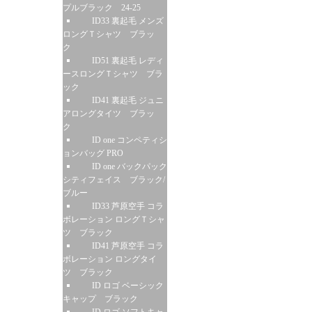
プルブラック 24-25
ID33 裏起毛 メンズ
ロングＴシャツ ブラッ
ク
ID51 裏起毛 レディ
ースロングＴシャツ ブラ
ック
ID41 裏起毛 ジュニ
アロングタイツ ブラッ
ク
ID one コンペティシ
ョンバッグ PRO
ID one バックパック
シティフェイス ブラック/
ブルー
ID33 芦原空手 コラ
ボレーション ロングＴシャ
ツ ブラック
ID41 芦原空手 コラ
ボレーション ロングタイ
ツ ブラック
ID ロゴ ベーシック
キャップ ブラック