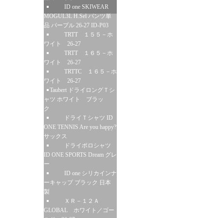
ID one SKIWEAR
MOGUL3L H.Sel パンツ単
品 パープル 26-27 ID-P03
TRTT １５５－ホ
ワイト 26-27
TRTT １６５－ホ
ワイト 26-27
TRTTC １６５－ホ
ワイト 26-27
Taubert ドライロングＴシ
ャツ ホワイト ブラッ
ク
ドライＴシャツ ID
ONE TENNIS Are you happy?
サックス
ドライポロシャツ
ID ONE SPORTS Dream グレ
ー
ID one シリカインナ
ーキャップ ブラック 日本
製
ＸＲ－１２Ａ
GLOBAL ホワイト／ゴー