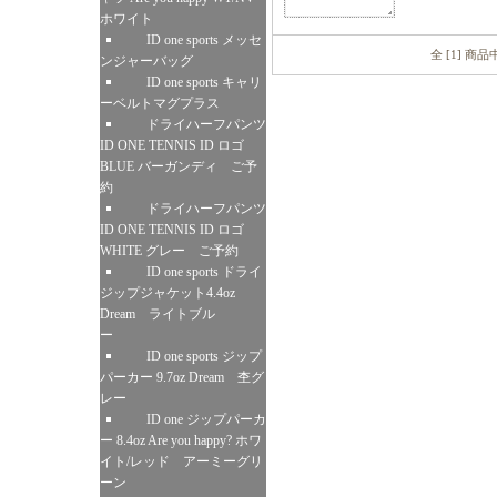
ホワイト
ID one sports メッセ
全 [1] 商
ンジャーバッグ
ID one sports キャリ
ーベルトマグプラス
ドライハーフパンツ
ID ONE TENNIS ID ロゴ
BLUE バーガンディ ご予
約
ドライハーフパンツ
ID ONE TENNIS ID ロゴ
WHITE グレー ご予約
ID one sports ドライ
ジップジャケット4.4oz
Dream ライトブル
ー
ID one sports ジップ
パーカー 9.7oz Dream 杢グ
レー
ID one ジップパーカ
ー 8.4oz Are you happy? ホワ
イト/レッド アーミーグリ
ーン