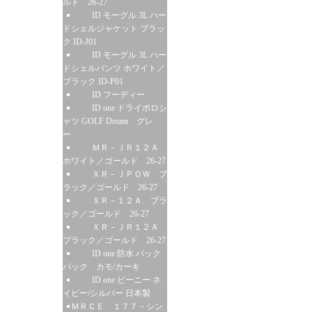
ルド 26-27
ID モーグル 3L ハー
ドシェルジャケット ブラッ
ク ID-J01
ID モーグル 3L ハー
ドシェルパンツ ホワイト／
ブラック ID-P01
ID フーディー
ID one ドライポロシ
ャツ GOLF Dream グレ
ー
ＭＲ－ＪＲ１２Ａ
ホワイト／ゴールド 26-27
ＸＲ－ＪＰＯＷ ブ
ラック／ゴールド 26-27
ＸＲ－１２Ａ ブラ
ック／ゴールド 26-27
ＸＲ－ＪＲ１２Ａ
ブラック／ゴールド 26-27
ID one 防水 バック
パック カモ/カーキ
ID one ビーニー ネ
イビー/シルバー 日本製
ＭＲＣＥ １７７－シン