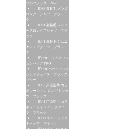
プルブラック 24-25
ID33 裏起毛 メンズ
ロングＴシャツ ブラッ
ク
ID51 裏起毛 レディ
ースロングＴシャツ ブラ
ック
ID41 裏起毛 ジュニ
アロングタイツ ブラッ
ク
ID one コンペティシ
ョンバッグ PRO
ID one バックパック
シティフェイス ブラック/
ブルー
ID33 芦原空手 コラ
ボレーション ロングＴシャ
ツ ブラック
ID41 芦原空手 コラ
ボレーション ロングタイ
ツ ブラック
ID ロゴ ベーシック
キャップ ブラック