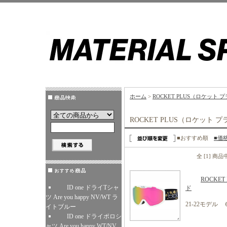
ホーム
>
ROCKET PLUS（ロケット 
ROCKET PLUS（ロケット 
■おすすめ順
■価
全 [1] 商
ROCKE
ID one ドライTシャ
ド
ツ Are you happy NV/WT ラ
21-22モデ
イトブルー
ID one ドライポロシ
ャツ Are you happy WT/NV