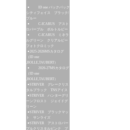
ID one バックパック
シティフェイス ブラック/
ブルー
C-ICARUS アスト
ロパープル ボルトルビー
C-ICARUS ミネラ
ルグリーン クリアルビー
フォトクロミック
2025-2026MSカタログ
（ID one
,BOLLE,TAUBERT）
2026-27MSカタログ
（ID one
,BOLLE,TAUBERT）
STRIVER グレークリス
タルブラック TNSアイス
STRIVER ハンターグリ
ーンフロスト ジェイドグ
リーン
STRIVER ブラックマッ
ト サンライズ
STRIVER アストロパー
プルクリスタルピンク ブ