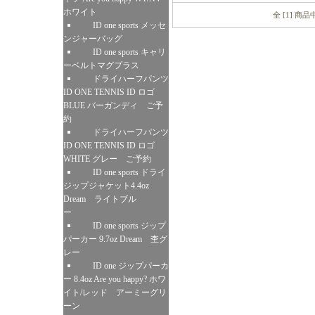
ホワイト
全 [1] 商
ID one sports メッセ
ンジャーバッグ
ID one sports キャリ
ーベルトマグプラス
ドライハーフパンツ
ID ONE TENNIS ID ロゴ
BLUE バーガンディ ご予
約
ドライハーフパンツ
ID ONE TENNIS ID ロゴ
WHITE グレー ご予約
ID one sports ドライ
ジップジャケット4.4oz
Dream ライトブル
ー
ID one sports ジップ
パーカー 9.7oz Dream 杢グ
レー
ID one ジップパーカ
ー 8.4oz Are you happy? ホワ
イト/レッド アーミーグリ
ーン