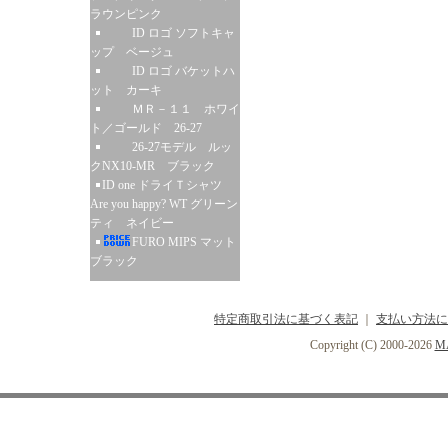
ラウンピンク
ID ロゴ ソフトキャ
ップ ベージュ
ID ロゴ バケットハ
ット カーキ
ＭＲ－１１ ホワイ
ト／ゴールド 26-27
26-27モデル ルッ
クNX10-MR ブラック
ID one ドライＴシャツ
Are you happy? WT グリーン
ティ ネイビー
FURO MIPS マット
ブラック
特定商取引法に基づく表記
｜
支払い方法に
Copyright (C) 2000-2026
MA