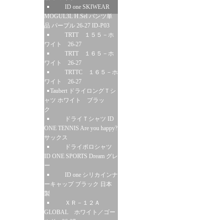
ID one SKIWEAR
MOGUL3L H.Sel パンツ単
品 パープル 26-27 ID-P03
TRTT １５５－ホ
ワイト 26-27
TRTT １６５－ホ
ワイト 26-27
TRTTC １６５－ホ
ワイト 26-27
Taubert ドライロングＴシ
ャツ ホワイト ブラッ
ク
ドライＴシャツ ID
ONE TENNIS Are you happy?
サックス
ドライポロシャツ
ID ONE SPORTS Dream グレ
ー
ID one シリカインナ
ーキャップ ブラック 日本
製
ＸＲ－１２Ａ
GLOBAL ホワイト／ゴー