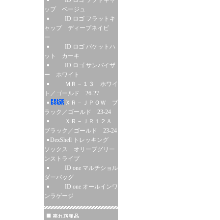
ID ロゴ ソフトキャ
ップ ベージュ
ID ロゴ フラットキ
ャップ ディープネイビ
ー
ID ロゴ バケットハ
ット カーキ
ID ロゴ サンバイザ
ー ホワイト
ＭＲ－１３ ホワイ
ト／ゴールド 26-27
ＸＲ－ＪＰＯＷ ブ
ラック／ゴールド 23-24
ＸＲ－ＪＲ１２Ａ
ブラック／ゴールド 23-24
DexShell トレッキング
ソックス オリーブグリー
ンストライプ
ID one マルチショル
ダーバッグ
ID one オールインワ
ンラゲージ