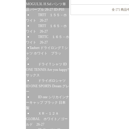
MOGUL3L H.Sel パンツ単
品 パープル 26-27 ID-P03
全 [7] 商
TRTT １５５－ホ
ワイト 26-27
TRTT １６５－ホ
ワイト 26-27
TRTTC １６５－ホ
ワイト 26-27
Taubert ドライロングＴシ
ャツ ホワイト ブラッ
ク
ドライＴシャツ ID
ONE TENNIS Are you happy?
サックス
ドライポロシャツ
ID ONE SPORTS Dream グレ
ー
ID one シリカインナ
ーキャップ ブラック 日本
製
ＸＲ－１２Ａ
GLOBAL ホワイト／ゴー
ルド 26-27