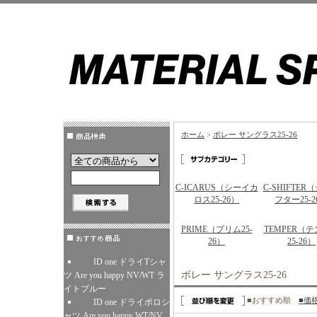
ホーム
>
ボレー サングラス25-26
C-ICARUS（シーイカ
C-SHIFTER
ロス25-26）
フター25-2
PRIME（プリム25-
TEMPER（
26）
25-26）
ID one ドライTシャ
ボレー サングラス25-26
ツ Are you happy NV/WT ラ
イトブルー
■おすすめ順
■価
ID one ドライポロシ
ャツ Are you happy WT/NV