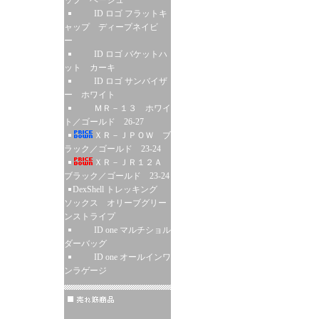
ップ ベージュ
ID ロゴ フラットキ
ャップ ディープネイビ
ー
ID ロゴ バケットハ
ット カーキ
ID ロゴ サンバイザ
ー ホワイト
ＭＲ－１３ ホワイ
ト／ゴールド 26-27
ＸＲ－ＪＰＯＷ ブ
ラック／ゴールド 23-24
ＸＲ－ＪＲ１２Ａ
ブラック／ゴールド 23-24
DexShell トレッキング
ソックス オリーブグリー
ンストライプ
ID one マルチショル
ダーバッグ
ID one オールインワ
ンラゲージ