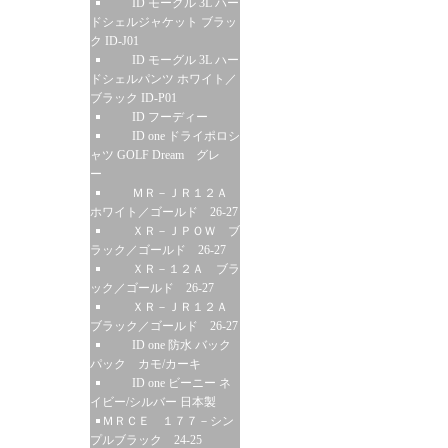
ID モーグル 3L ハー
ドシェルジャケット ブラッ
ク ID-J01
ID モーグル 3L ハー
ドシェルパンツ ホワイト／
ブラック ID-P01
ID フーディー
ID one ドライポロシ
ャツ GOLF Dream グレ
ー
ＭＲ－ＪＲ１２Ａ
ホワイト／ゴールド 26-27
ＸＲ－ＪＰＯＷ ブ
ラック／ゴールド 26-27
ＸＲ－１２Ａ ブラ
ック／ゴールド 26-27
ＸＲ－ＪＲ１２Ａ
ブラック／ゴールド 26-27
ID one 防水 バック
パック カモ/カーキ
ID one ビーニー ネ
イビー/シルバー 日本製
ＭＲＣＥ １７７－シン
プルブラック 24-25