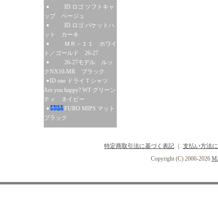
ID ロゴ ソフトキャ
ップ ベージュ
ID ロゴ バケットハ
ット カーキ
ＭＲ－１１ ホワイ
ト／ゴールド 26-27
26-27モデル ルッ
クNX10-MR ブラック
ID one ドライＴシャツ
Are you happy? WT グリーン
ティ ネイビー
FURO MIPS マット
ブラック
特定商取引法に基づく表記
｜
支払い方法に
Copyright (C) 2000-2026
MA