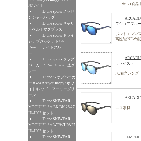
全 [7] 商
ホワイト
ID one sports メッセ
ンジャーバッグ
ARCA
ID one sports キャリ
フショアブル
ーベルトマグプラス
ボルト＋レ
ID one sports ドライ
高性能 NEW
ジップジャケット4.4oz
Dream ライトブル
ー
ARCA
ID one sports ジップ
ラライズド
パーカー 9.7oz Dream 杢グ
レー
PC偏光レンズ
ID one ジップパーカ
ー 8.4oz Are you happy? ホワ
イト/レッド アーミーグリ
ーン
ARCAD
ID one SKIWEAR
MOGUL3L Set BK/BK 26-27
エコ素材
ID-JP03 セット
ID one SKIWEAR
MOGUL3L Set WT/WT 26-27
ID-JP03 セット
ID one SKIWEAR
TEMPE