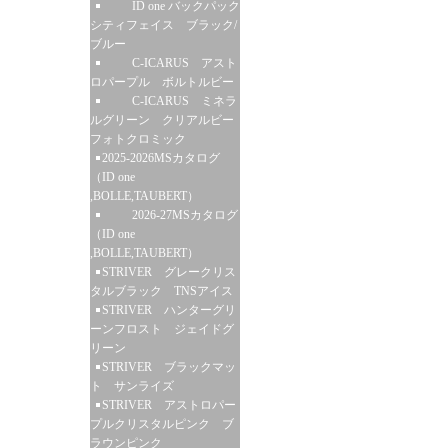
ID one バックパック
シティフェイス ブラック/
ブルー
C-ICARUS アスト
ロパープル ボルトルビー
C-ICARUS ミネラ
ルグリーン クリアルビー
フォトクロミック
2025-2026MSカタログ
（ID one
,BOLLE,TAUBERT）
2026-27MSカタログ
（ID one
,BOLLE,TAUBERT）
STRIVER グレークリス
タルブラック TNSアイス
STRIVER ハンターグリ
ーンフロスト ジェイドグ
リーン
STRIVER ブラックマッ
ト サンライズ
STRIVER アストロパー
プルクリスタルピンク ブ
ラウンピンク