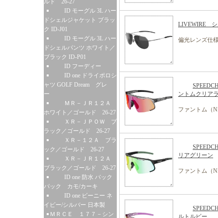
ルド 26-27
ID モーグル 3L ハー
ドシェルジャケット ブラッ
LIVEWIRE
ク ID-J01
ID モーグル 3L ハー
偏光レンズ仕
ドシェルパンツ ホワイト／
ブラック ID-P01
ID フーディー
ID one ドライポロシ
ャツ GOLF Dream グレ
SPEED
ー
ントムクリア
ＭＲ－ＪＲ１２Ａ
ファントム（
ホワイト／ゴールド 26-27
ＸＲ－ＪＰＯＷ ブ
ラック／ゴールド 26-27
ＸＲ－１２Ａ ブラ
SPEED
ック／ゴールド 26-27
リアグリーン
ＸＲ－ＪＲ１２Ａ
ブラック／ゴールド 26-27
ファントム（
ID one 防水 バック
パック カモ/カーキ
ID one ビーニー ネ
イビー/シルバー 日本製
SPEED
ＭＲＣＥ １７７－シン
ルトルビー