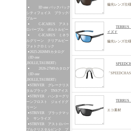
偏光レンズ仕
ID one バックパック
シティフェイス ブラック/
ブルー
C-ICARUS アスト
TERR
ロパープル ボルトルビー
イズド
C-ICARUS ミネラ
ルグリーン クリアルビー
偏光レンズ仕
フォトクロミック
2025-2026MSカタログ
（ID one
,BOLLE,TAUBERT）
SPEED
2026-27MSカタログ
「SPEEDCH
（ID one
,BOLLE,TAUBERT）
STRIVER グレークリス
タルブラック TNSアイス
STRIVER ハンターグリ
TERRU
ーンフロスト ジェイドグ
リーン
エコ素材
STRIVER ブラックマッ
ト サンライズ
STRIVER アストロパー
プルクリスタルピンク ブ