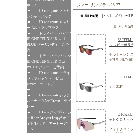
ボレー サングラス26-27
ホワイト
ID one sports メッセ
■おすすめ順
■価
ンジャーバッグ
ID one sports キャリ
全 [47] 商
ーベルトマグプラス
ドライハーフパンツ
ID ONE TENNIS ID ロゴ
ESTE
BLUE バーガンディ ご予
ス ルビーポラ
約
ボルト＋レ
ドライハーフパンツ
高性能 NEW
ID ONE TENNIS ID ロゴ
WHITE グレー ご予約
ID one sports ドライ
ESTEE
ジップジャケット4.4oz
Dream ライトブル
エコ素材
ー
ID one sports ジップ
パーカー 9.7oz Dream 杢グ
レー
ID one ジップパーカ
C-IC
ー 8.4oz Are you happy? ホワ
ォトクロミッ
イト/レッド アーミーグリ
ーン
フォトクロミ