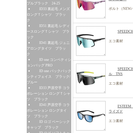
プルブラック 24-25
ボルト（NEW
ID33 裏起毛 メンズ
ロングＴシャツ ブラッ
ク
ID51 裏起毛 レディ
ースロングＴシャツ ブラ
SPEED
ック
エコ素材
ID41 裏起毛 ジュニ
アロングタイツ ブラッ
ク
ID one コンペティシ
ョンバッグ PRO
SPEED
ID one バックパック
ル TNS
シティフェイス ブラック/
ブルー
エコ素材
ID33 芦原空手 コラ
ボレーション ロングＴシャ
ツ ブラック
ID41 芦原空手 コラ
ESTE
ボレーション ロングタイ
ライズド
ツ ブラック
エコ素材
ID ロゴ ベーシック
キャップ ブラック