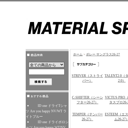
ホーム
>
ボレー サングラス26-27
STRIVER（ストライ
TALENT2.0
バー）
2.0）
C-SHIFTER（シーシ
VICTUS PR
フター26-27）
タスプロ26-
ID one ドライTシャ
ツ Are you happy NV/WT ラ
TEMPER（テンパー
ESTEEM（エ
イトブルー
26-27）
ム26-27
ID one ドライポロシ
ャツ Are you happy WT/NV