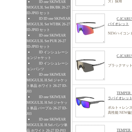
ズ）採用
ID one SKIWEAR
MOGUL3L Set BK/BK 26-27
ID-JP03 セット
ID ID one SKIWEAR
C-IC
バイオレット
MOGUL3L Set WT/BK 26-27
ID-JP03 セット
NEWハイコン
ID one SKIWEAR
MOGUL3L Set PUR 26-27
ID-JP03 セット
ID インシュレーシ
C-ICA
ョンジャケット
ID インシュレーシ
ブラックマット
ョンパンツ
ID one SKIWEAR
MOGUL3L H.Sel ジャケッ
ト単品 ホワイト 26-27 ID-
J03
TEMP
ID one SKIWEAR
ラバイオレット
MOGUL3L H.Sel ジャケッ
ボルト＋レ
ト単品 パープル 26-27 ID-
高性能 NEW
J03
ID one SKIWEAR
MOGUL3L H.Sel パンツ単
TEMP
品 ホワイト 26-27 ID-P03