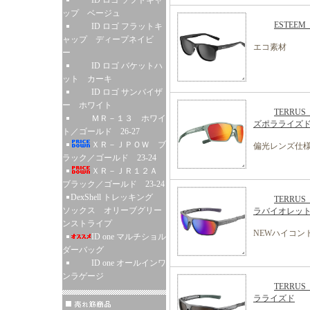
ID ロゴ ソフトキャ
ップ ベージュ
ESTEE
ID ロゴ フラットキ
ャップ ディープネイビ
エコ素材
ー
ID ロゴ バケットハ
ット カーキ
ID ロゴ サンバイザ
ー ホワイト
TERR
ＭＲ－１３ ホワイ
ズポラライズ
ト／ゴールド 26-27
ＸＲ－ＪＰＯＷ ブ
偏光レンズ仕
ラック／ゴールド 23-24
ＸＲ－ＪＲ１２Ａ
ブラック／ゴールド 23-24
DexShell トレッキング
TERR
ソックス オリーブグリー
ラバイオレッ
ンストライプ
NEWハイコン
ID one マルチショル
ダーバッグ
ID one オールインワ
ンラゲージ
TERR
ラライズド