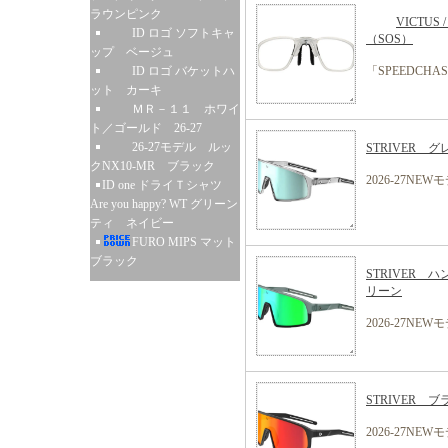
ラウンピンク
VICTUS
ID ロゴ ソフトキャ
（SOS）
ップ ベージュ
ID ロゴ バケットハ
「SPEEDCH
ット カーキ
ＭＲ－１１ ホワイ
ト／ゴールド 26-27
26-27モデル ルッ
STRIVER
クNX10-MR ブラック
2026-27NEW
ID one ドライＴシャツ
Are you happy? WT グリーン
ティ ネイビー
FURO MIPS マット
ブラック
STRIVER
リーン
2026-27NEW
STRIVER
2026-27NEW