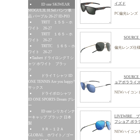
イズド
ID one SKIWEAR
MOGUL3L H.Sel パンツ単
PC偏光レンズ
品 パープル 26-27 ID-P03
TRTT １５５－ホ
ワイト 26-27
TRTT １６５－ホ
SOUR
ワイト 26-27
TRTTC １６５－ホ
偏光レンズ仕
ワイト 26-27
Taubert ドライロングＴシ
ャツ ホワイト ブラッ
ク
ドライＴシャツ ID
SOUR
ONE TENNIS Are you happy?
ョアポラライ
サックス
NEWハイコン
ドライポロシャツ
ID ONE SPORTS Dream グレ
ー
ID one シリカインナ
LIVEWIR
ーキャップ ブラック 日本
フショア ポラ
製
ＸＲ－１２Ａ
NEWハイコン
GLOBAL ホワイト／ゴー