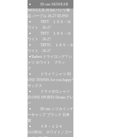
ID one SKIWEAR
MOGUL3L H.Sel パンツ単
品 パープル 26-27 ID-P03
TRTT １５５－ホ
ワイト 26-27
TRTT １６５－ホ
ワイト 26-27
TRTTC １６５－ホ
ワイト 26-27
Taubert ドライロングＴシ
ャツ ホワイト ブラッ
ク
ドライＴシャツ ID
ONE TENNIS Are you happy?
サックス
ドライポロシャツ
ID ONE SPORTS Dream グレ
ー
ID one シリカインナ
ーキャップ ブラック 日本
製
ＸＲ－１２Ａ
GLOBAL ホワイト／ゴー