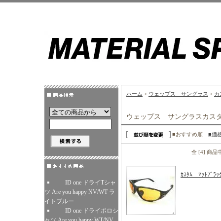
ホーム
>
ウェップス サングラス
>
カ
ウェップス サングラスカス
■おすすめ順
■価
全 [4] 商
ｶｽﾀﾑ ﾏｯﾄﾌﾞﾗｯ
ID one ドライTシャ
ツ Are you happy NV/WT ラ
イトブルー
ID one ドライポロシ
ャツ Are you happy WT/NV