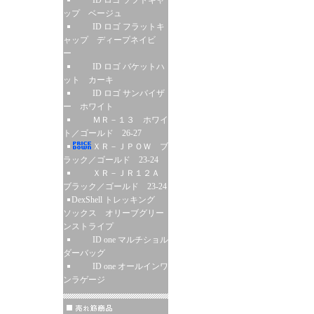
ID ロゴ ソフトキャ
ップ ベージュ
ID ロゴ フラットキ
ャップ ディープネイビ
ー
ID ロゴ バケットハ
ット カーキ
ID ロゴ サンバイザ
ー ホワイト
ＭＲ－１３ ホワイ
ト／ゴールド 26-27
ＸＲ－ＪＰＯＷ ブ
ラック／ゴールド 23-24
ＸＲ－ＪＲ１２Ａ
ブラック／ゴールド 23-24
DexShell トレッキング
ソックス オリーブグリー
ンストライプ
ID one マルチショル
ダーバッグ
ID one オールインワ
ンラゲージ