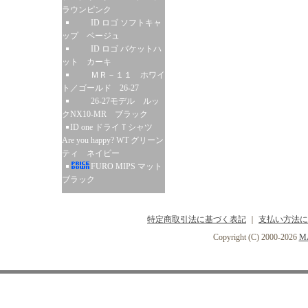
ラウンピンク
ID ロゴ ソフトキャ
ップ ベージュ
ID ロゴ バケットハ
ット カーキ
ＭＲ－１１ ホワイ
ト／ゴールド 26-27
26-27モデル ルッ
クNX10-MR ブラック
ID one ドライＴシャツ
Are you happy? WT グリーン
ティ ネイビー
FURO MIPS マット
ブラック
特定商取引法に基づく表記
｜
支払い方法に
Copyright (C) 2000-2026
MA