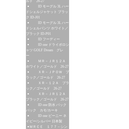
ルド 26-27
ID モーグル 3L ハー
ドシェルジャケット ブラッ
ク ID-J01
ID モーグル 3L ハー
ドシェルパンツ ホワイト／
ブラック ID-P01
ID フーディー
ID one ドライポロシ
ャツ GOLF Dream グレ
ー
ＭＲ－ＪＲ１２Ａ
ホワイト／ゴールド 26-27
ＸＲ－ＪＰＯＷ ブ
ラック／ゴールド 26-27
ＸＲ－１２Ａ ブラ
ック／ゴールド 26-27
ＸＲ－ＪＲ１２Ａ
ブラック／ゴールド 26-27
ID one 防水 バック
パック カモ/カーキ
ID one ビーニー ネ
イビー/シルバー 日本製
ＭＲＣＥ １７７－シン