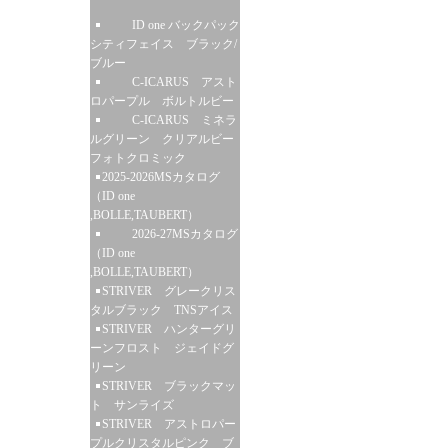
ID one バックパック
シティフェイス ブラック/
ブルー
C-ICARUS アスト
ロパープル ボルトルビー
C-ICARUS ミネラ
ルグリーン クリアルビー
フォトクロミック
2025-2026MSカタログ
（ID one
,BOLLE,TAUBERT）
2026-27MSカタログ
（ID one
,BOLLE,TAUBERT）
STRIVER グレークリス
タルブラック TNSアイス
STRIVER ハンターグリ
ーンフロスト ジェイドグ
リーン
STRIVER ブラックマッ
ト サンライズ
STRIVER アストロパー
プルクリスタルピンク ブ