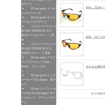
ホワイト
ｶｽﾀﾑ TTｼﾙﾊﾞｰ
ID one sports メッセ
ンジャーバッグ
ID one sports キャリ
ーベルトマグプラス
ドライハーフパンツ
ID ONE TENNIS ID ロゴ
BLUE バーガンディ ご予
ｶｽﾀﾑ ﾚｯﾄﾞｼｪｲ
約
ドライハーフパンツ
ID ONE TENNIS ID ロゴ
WHITE グレー ご予約
ID one sports ドライ
ジップジャケット4.4oz
Dream ライトブル
カスタム用SV
ー
ID one sports ジップ
パーカー 9.7oz Dream 杢グ
レー
ID one ジップパーカ
ー 8.4oz Are you happy? ホワ
全 [4] 商
イト/レッド アーミーグリ
ーン