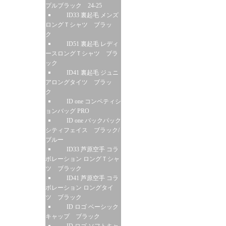
プルブラック 24-25
ID33 裏起毛 メンズ
ロングＴシャツ ブラッ
ク
ID51 裏起毛 レディ
ースロングＴシャツ ブラ
ック
ID41 裏起毛 ジュニ
アロングタイツ ブラッ
ク
ID one コンペティシ
ョンバッグ PRO
ID one バックパック
シティフェイス ブラック/
ブルー
ID33 芦原空手 コラ
ボレーション ロングＴシャ
ツ ブラック
ID41 芦原空手 コラ
ボレーション ロングタイ
ツ ブラック
ID ロゴ ベーシック
キャップ ブラック