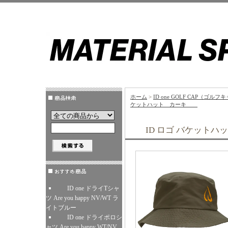
ホーム
>
ID one GOLF CAP（ゴル
ケットハット カーキ
ID ロゴ バケッ
ID one ドライTシャ
ツ Are you happy NV/WT ラ
イトブルー
ID one ドライポロシ
ャツ Are you happy WT/NV