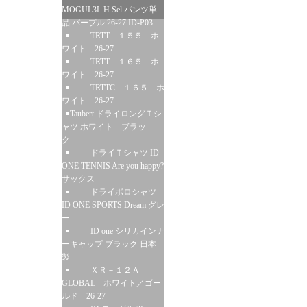
MOGUL3L H.Sel パンツ単
品 パープル 26-27 ID-P03
TRTT １５５－ホ
ワイト 26-27
TRTT １６５－ホ
ワイト 26-27
TRTTC １６５－ホ
ワイト 26-27
Taubert ドライロングＴシ
ャツ ホワイト ブラッ
ク
ドライＴシャツ ID
ONE TENNIS Are you happy?
サックス
ドライポロシャツ
ID ONE SPORTS Dream グレ
ー
ID one シリカインナ
ーキャップ ブラック 日本
製
ＸＲ－１２Ａ
GLOBAL ホワイト／ゴー
ルド 26-27