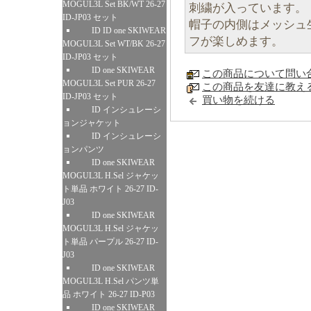
MOGUL3L Set BK/WT 26-27
刺繍が入っています。
ID-JP03 セット
帽子の内側はメッシュ
ID ID one SKIWEAR
フが楽しめます。
MOGUL3L Set WT/BK 26-27
ID-JP03 セット
ID one SKIWEAR
この商品について問い
MOGUL3L Set PUR 26-27
この商品を友達に教え
ID-JP03 セット
買い物を続ける
ID インシュレーシ
ョンジャケット
ID インシュレーシ
ョンパンツ
ID one SKIWEAR
MOGUL3L H.Sel ジャケッ
ト単品 ホワイト 26-27 ID-
J03
ID one SKIWEAR
MOGUL3L H.Sel ジャケッ
ト単品 パープル 26-27 ID-
J03
ID one SKIWEAR
MOGUL3L H.Sel パンツ単
品 ホワイト 26-27 ID-P03
ID one SKIWEAR