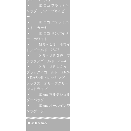
ップ ベージュ
ID ロゴ フラットキ
ャップ ディープネイビ
ー
ID ロゴ バケットハ
ット カーキ
ID ロゴ サンバイザ
ー ホワイト
ＭＲ－１３ ホワイ
ト／ゴールド 26-27
ＸＲ－ＪＰＯＷ ブ
ラック／ゴールド 23-24
ＸＲ－ＪＲ１２Ａ
ブラック／ゴールド 23-24
DexShell トレッキング
ソックス オリーブグリー
ンストライプ
ID one マルチショル
ダーバッグ
ID one オールインワ
ンラゲージ