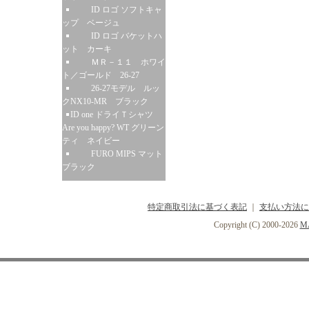
ID ロゴ ソフトキャ
ップ ベージュ
ID ロゴ バケットハ
ット カーキ
ＭＲ－１１ ホワイ
ト／ゴールド 26-27
26-27モデル ルッ
クNX10-MR ブラック
ID one ドライＴシャツ
Are you happy? WT グリーン
ティ ネイビー
FURO MIPS マット
ブラック
特定商取引法に基づく表記
｜
支払い方法に
Copyright (C) 2000-2026
MA