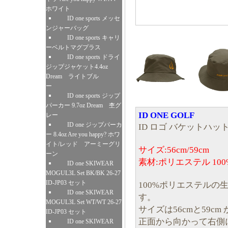
ホワイト
ID one sports メッセ
ンジャーバッグ
ID one sports キャリ
ーベルトマグプラス
ID one sports ドライ
ジップジャケット4.4oz
Dream ライトブル
ー
ID one sports ジップ
パーカー 9.7oz Dream 杢グ
ID ONE GOLF
レー
ID one ジップパーカ
ID ロゴ バケットハッ
ー 8.4oz Are you happy? ホワ
イト/レッド アーミーグリ
サイズ:56cm/59cm
ーン
素材:ポリエステル 100
ID one SKIWEAR
MOGUL3L Set BK/BK 26-27
ID-JP03 セット
100%ポリエステルの
ID one SKIWEAR
す。
MOGUL3L Set WT/WT 26-27
サイズは56cmと59c
ID-JP03 セット
正面から向かって右側にI
ID one SKIWEAR