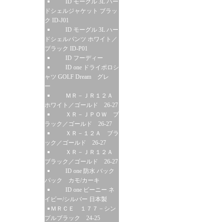
ID モーグル 3L ハー
ドシェルジャケット ブラッ
ク ID-J01
ID モーグル 3L ハー
ドシェルパンツ ホワイト／
ブラック ID-P01
ID フーディー
ID one ドライポロシ
ャツ GOLF Dream グレ
ー
ＭＲ－ＪＲ１２Ａ
ホワイト／ゴールド 26-27
ＸＲ－ＪＰＯＷ ブ
ラック／ゴールド 26-27
ＸＲ－１２Ａ ブラ
ック／ゴールド 26-27
ＸＲ－ＪＲ１２Ａ
ブラック／ゴールド 26-27
ID one 防水 バック
パック カモ/カーキ
ID one ビーニー ネ
イビー/シルバー 日本製
ＭＲＣＥ １７７－シン
プルブラック 24-25