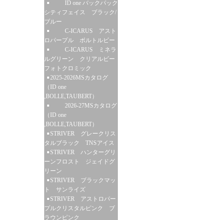
ID one バックパック
シティフェイス ブラック/
ブルー
C-ICARUS アスト
ロパープル ボルトルビー
C-ICARUS ミネラ
ルグリーン クリアルビー
フォトクロミック
2025-2026MSカタログ
（ID one
,BOLLE,TAUBERT）
2026-27MSカタログ
（ID one
,BOLLE,TAUBERT）
STRIVER グレークリス
タルブラック TNSアイス
STRIVER ハンターグリ
ーンフロスト ジェイドグ
リーン
STRIVER ブラックマッ
ト サンライズ
STRIVER アストロパー
プルクリスタルピンク ブ
ラウンピンク