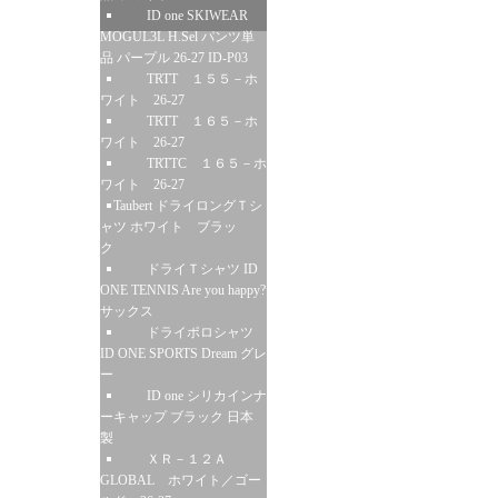
ID one SKIWEAR
MOGUL3L H.Sel パンツ単
品 パープル 26-27 ID-P03
TRTT １５５－ホ
ワイト 26-27
TRTT １６５－ホ
ワイト 26-27
TRTTC １６５－ホ
ワイト 26-27
Taubert ドライロングＴシ
ャツ ホワイト ブラッ
ク
ドライＴシャツ ID
ONE TENNIS Are you happy?
サックス
ドライポロシャツ
ID ONE SPORTS Dream グレ
ー
ID one シリカインナ
ーキャップ ブラック 日本
製
ＸＲ－１２Ａ
GLOBAL ホワイト／ゴー