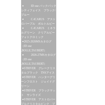
ID one バックパック
シティフェイス ブラック/
ブルー
C-ICARUS アスト
ロパープル ボルトルビー
C-ICARUS ミネラ
ルグリーン クリアルビー
フォトクロミック
2025-2026MSカタログ
（ID one
,BOLLE,TAUBERT）
2026-27MSカタログ
（ID one
,BOLLE,TAUBERT）
STRIVER グレークリス
タルブラック TNSアイス
STRIVER ハンターグリ
ーンフロスト ジェイドグ
リーン
STRIVER ブラックマッ
ト サンライズ
STRIVER アストロパー
プルクリスタルピンク ブ