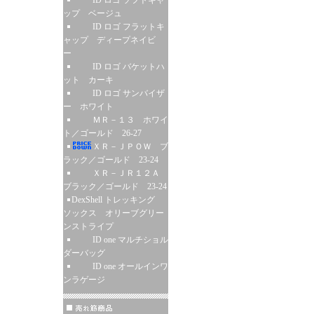
ID ロゴ ソフトキャ
ップ ベージュ
ID ロゴ フラットキ
ャップ ディープネイビ
ー
ID ロゴ バケットハ
ット カーキ
ID ロゴ サンバイザ
ー ホワイト
ＭＲ－１３ ホワイ
ト／ゴールド 26-27
ＸＲ－ＪＰＯＷ ブ
ラック／ゴールド 23-24
ＸＲ－ＪＲ１２Ａ
ブラック／ゴールド 23-24
DexShell トレッキング
ソックス オリーブグリー
ンストライプ
ID one マルチショル
ダーバッグ
ID one オールインワ
ンラゲージ