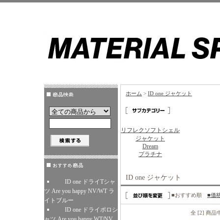
ホーム
>
ID one ジャケット
リフレクソフトシェル
ジャケット
Dream
プラチナ
ID one ジャケット
ID one ドライTシャ
ツ Are you happy NV/WT ラ
■おすすめ順
■価
イトブルー
ID one ドライポロシ
全 [2] 商
ャツ Are you happy WT/NV