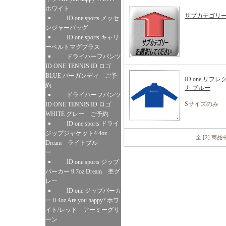
ホワイト
サブカテゴリ
ID one sports メッセ
ンジャーバッグ
ID one sports キャリ
ーベルトマグプラス
ドライハーフパンツ
ID ONE TENNIS ID ロゴ
BLUE バーガンディ ご予
ID one リフ
約
ナ ブルー
ドライハーフパンツ
Sサイズのみ
ID ONE TENNIS ID ロゴ
WHITE グレー ご予約
ID one sports ドライ
ジップジャケット4.4oz
全 [2] 商
Dream ライトブル
ー
ID one sports ジップ
パーカー 9.7oz Dream 杢グ
レー
ID one ジップパーカ
ー 8.4oz Are you happy? ホワ
イト/レッド アーミーグリ
ーン