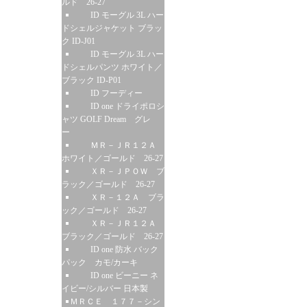
ルド 26-27
ID モーグル 3L ハー
ドシェルジャケット ブラッ
ク ID-J01
ID モーグル 3L ハー
ドシェルパンツ ホワイト／
ブラック ID-P01
ID フーディー
ID one ドライポロシ
ャツ GOLF Dream グレ
ー
ＭＲ－ＪＲ１２Ａ
ホワイト／ゴールド 26-27
ＸＲ－ＪＰＯＷ ブ
ラック／ゴールド 26-27
ＸＲ－１２Ａ ブラ
ック／ゴールド 26-27
ＸＲ－ＪＲ１２Ａ
ブラック／ゴールド 26-27
ID one 防水 バック
パック カモ/カーキ
ID one ビーニー ネ
イビー/シルバー 日本製
ＭＲＣＥ １７７－シン