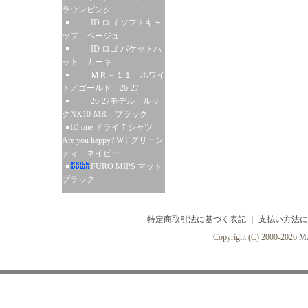
ラウンピンク
ID ロゴ ソフトキャ
ップ ベージュ
ID ロゴ バケットハ
ット カーキ
ＭＲ－１１ ホワイ
ト／ゴールド 26-27
26-27モデル ルッ
クNX10-MR ブラック
ID one ドライＴシャツ
Are you happy? WT グリーン
ティ ネイビー
FURO MIPS マット
ブラック
特定商取引法に基づく表記
｜
支払い方法に
Copyright (C) 2000-2026
MA