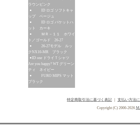
ラウンピンク
ID ロゴ ソフトキャ
ップ ベージュ
ID ロゴ バケットハ
ット カーキ
ＭＲ－１１ ホワイ
ト／ゴールド 26-27
26-27モデル ルッ
クNX10-MR ブラック
ID one ドライＴシャツ
Are you happy? WT グリーン
ティ ネイビー
FURO MIPS マット
ブラック
特定商取引法に基づく表記
｜
支払い方法に
Copyright (C) 2000-2026
MA