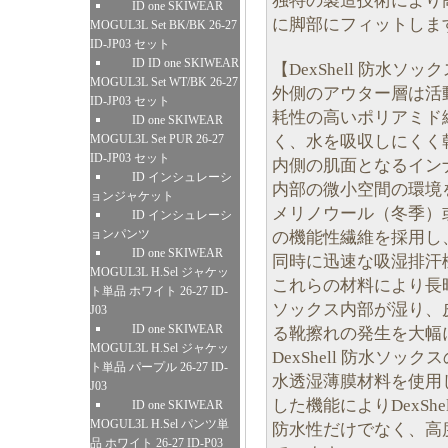
独特の製造技術により
ID one SKIWEAR
に脚部にフィットしま
MOGUL3L Set BK/BK 26-27
ID-JP03 セット
ID ID one SKIWEAR
【DexShell 防水ソ
MOGUL3L Set WT/BK 26-27
外側のアウター層は活
ID-JP03 セット
耗性の高いポリアミド
ID one SKIWEAR
く、水を吸収しにくく
MOGUL3L Set PUR 26-27
ID-JP03 セット
内側の肌面となるイン
ID インシュレーシ
内部の微小空間の環境
ョンジャケット
メリノウール（冬季）或
ID インシュレーシ
ョンパンツ
の機能性繊維を採用し
ID one SKIWEAR
同時に迅速な吸湿排汗
MOGUL3L H.Sel ジャケッ
これらの材料により長
ト単品 ホワイト 26-27 ID-
ソックス内部が湿り、
J03
ID one SKIWEAR
る靴擦れの発生を大幅
MOGUL3L H.Sel ジャケッ
DexShell 防水ソ
ト単品 パープル 26-27 ID-
水透湿薄膜材料を使用
J03
した機能によりDexSh
ID one SKIWEAR
MOGUL3L H.Sel パンツ単
防水性だけでなく、高
品 ホワイト 26-27 ID-P03