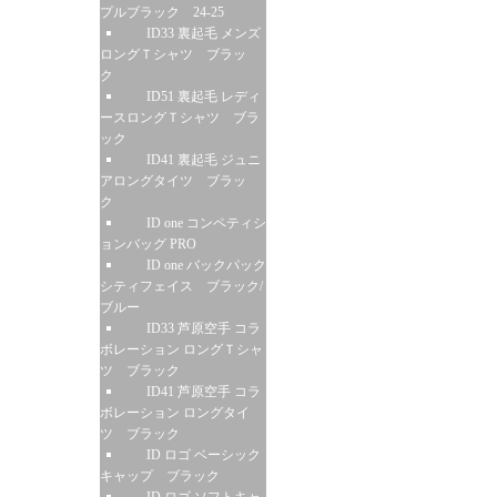
プルブラック 24-25
ID33 裏起毛 メンズ
ロングＴシャツ ブラッ
ク
ID51 裏起毛 レディ
ースロングＴシャツ ブラ
ック
ID41 裏起毛 ジュニ
アロングタイツ ブラッ
ク
ID one コンペティシ
ョンバッグ PRO
ID one バックパック
シティフェイス ブラック/
ブルー
ID33 芦原空手 コラ
ボレーション ロングＴシャ
ツ ブラック
ID41 芦原空手 コラ
ボレーション ロングタイ
ツ ブラック
ID ロゴ ベーシック
キャップ ブラック