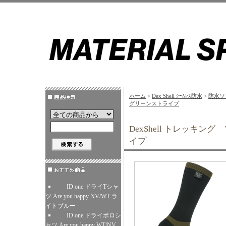
ホーム
>
Dex Shell ｼｰﾑﾚｽ防水
>
防水ソ
グリーンストライプ
DexShell トレッキ
イプ
ID one ドライTシャ
ツ Are you happy NV/WT ラ
イトブルー
ID one ドライポロシ
ャツ Are you happy WT/NV