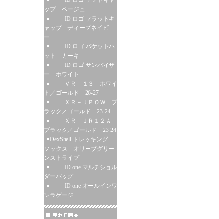
ID ロゴ ソフトキャ
ップ ベージュ
ID ロゴ フラットキ
ャップ ディープネイビ
ー
ID ロゴ バケットハ
ット カーキ
ID ロゴ サンバイザ
ー ホワイト
ＭＲ－１３ ホワイ
ト／ゴールド 26-27
ＸＲ－ＪＰＯＷ ブ
ラック／ゴールド 23-24
ＸＲ－ＪＲ１２Ａ
ブラック／ゴールド 23-24
DexShell トレッキング
ソックス オリーブグリー
ンストライプ
ID one マルチショル
ダーバッグ
ID one オールインワ
ンラゲージ