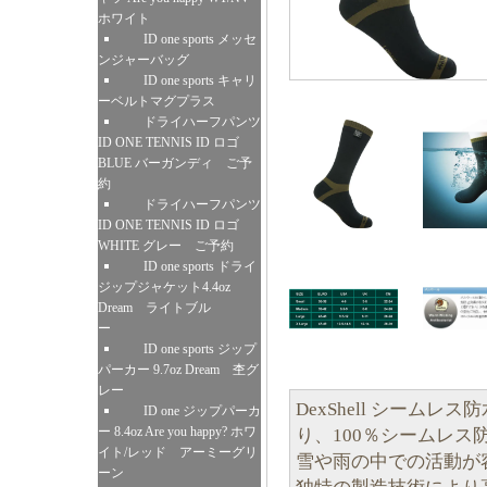
ホワイト
ID one sports メッセ
ンジャーバッグ
ID one sports キャリ
ーベルトマグプラス
ドライハーフパンツ
ID ONE TENNIS ID ロゴ
BLUE バーガンディ ご予
約
ドライハーフパンツ
ID ONE TENNIS ID ロゴ
WHITE グレー ご予約
ID one sports ドライ
ジップジャケット4.4oz
Dream ライトブル
ー
ID one sports ジップ
パーカー 9.7oz Dream 杢グ
レー
DexShell シーム
ID one ジップパーカ
ー 8.4oz Are you happy? ホワ
り、100％シームレ
イト/レッド アーミーグリ
雪や雨の中での活動が
ーン