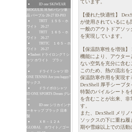
ています。
ID one SKIWEAR
MOGUL3L H.Sel パンツ単
【優れた快適性】 Dex
品 パープル 26-27 ID-P03
TRTT １５５－ホ
が使用されているにも
ワイト 26-27
一般のアウトドアソッ
TRTT １６５－ホ
を実現しています。
ワイト 26-27
TRTTC １６５－ホ
【保温防寒性を増強】 D
ワイト 26-27
Taubert ドライロングＴシ
機能により、アウター
ャツ ホワイト ブラッ
ない空気を充分に含む
ク
このため、熱の流出を
ドライＴシャツ ID
保温防寒作用を実現す
ONE TENNIS Are you happy?
サックス
DexShell 厚手シ
ドライポロシャツ
特製のパイルシートを
ID ONE SPORTS Dream グレ
を含むことが出来、非
ー
ID one シリカインナ
す。
ーキャップ ブラック 日本
また、DexShell 
製
ソックスの下に重ね履
ＸＲ－１２Ａ
期や雪線以上での活動
GLOBAL ホワイト／ゴー