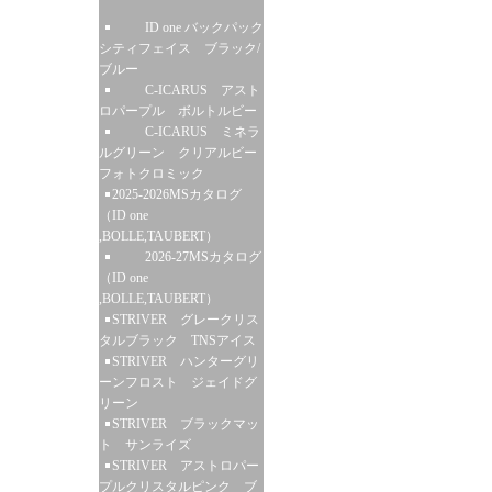
ID one バックパック
シティフェイス ブラック/
ブルー
C-ICARUS アスト
ロパープル ボルトルビー
C-ICARUS ミネラ
ルグリーン クリアルビー
フォトクロミック
2025-2026MSカタログ
（ID one
,BOLLE,TAUBERT）
2026-27MSカタログ
（ID one
,BOLLE,TAUBERT）
STRIVER グレークリス
タルブラック TNSアイス
STRIVER ハンターグリ
ーンフロスト ジェイドグ
リーン
STRIVER ブラックマッ
ト サンライズ
STRIVER アストロパー
プルクリスタルピンク ブ