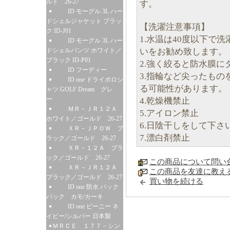
ルド 26-27
す。
ID モーグル 3L ハー
ドシェルジャケット ブラッ
【洗濯注意事項】
ク ID-J01
1.水温は40度以下で
ID モーグル 3L ハー
いをお勧め致します。
ドシェルパンツ ホワイト／
ブラック ID-P01
2.強く絞ると防水膜
ID フーディー
3.指輪など尖ったも
ID one ドライポロシ
る可能性があります。
ャツ GOLF Dream グレ
ー
4.乾燥機禁止
ＭＲ－ＪＲ１２Ａ
5.アイロン禁止
ホワイト／ゴールド 26-27
6.日陰干しをして下さ
ＸＲ－ＪＰＯＷ ブ
7.漂白剤禁止
ラック／ゴールド 26-27
ＸＲ－１２Ａ ブラ
ック／ゴールド 26-27
この商品について問い
ＸＲ－ＪＲ１２Ａ
この商品を友達に教え
ブラック／ゴールド 26-27
買い物を続ける
ID one 防水 バック
パック カモ/カーキ
ID one ビーニー ネ
イビー/シルバー 日本製
ＭＲＣＥ １７７－シン