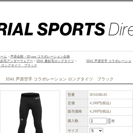
ホーム
>
芦原会館・ID one コラボレーション企画
裏起毛アンダーウェアー
>
ID41 裏起毛ロングタイツ
>
ID41 芦原空手 コラボレーショ
ン ロングタイツ ブラック
ID41 芦原空手 コラボレーション ロングタイツ ブラック
型番
ID10280-85
定価
4,200円(税込)
販売価格
4,200円(税込)
購入数
枚
サイズ