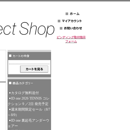
ビンディング取付指示
フォーム
カタログ無料送付
ID one 2026 TENNIS コレ
クション 9 ／2日 発売予定
週末期間限定セール（8/7
～8/9）
ID one 裏起毛アンダーウ
ェアー