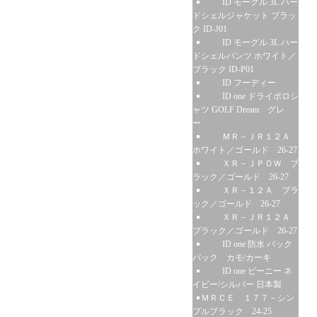
ID モーグル 3L ハー
ドシェルジャケット ブラッ
ク ID-J01
ID モーグル 3L ハー
ドシェルパンツ ホワイト／
ブラック ID-P01
ID フーディー
ID one ドライポロシ
ャツ GOLF Dream グレ
ー
ＭＲ－ＪＲ１２Ａ
ホワイト／ゴールド 26-27
ＸＲ－ＪＰＯＷ ブ
ラック／ゴールド 26-27
ＸＲ－１２Ａ ブラ
ック／ゴールド 26-27
ＸＲ－ＪＲ１２Ａ
ブラック／ゴールド 26-27
ID one 防水 バック
パック カモ/カーキ
ID one ビーニー ネ
イビー/シルバー 日本製
ＭＲＣＥ １７７－シン
プルブラック 24-25