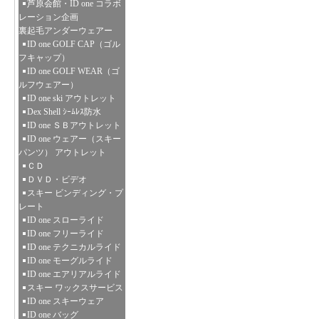
芦原会館・ID one コラボ
レーション企画
裏起毛アンダーウェアー
ID one GOLF CAP（ゴル
フキャップ）
ID one GOLF WEAR（ゴ
ルフウェアー）
ID one ski アウトレット
Dex Shell ｼｰﾑﾚｽ防水
ID one ＳＢアウトレット
ID one ウェアー（スキー
パンツ） アウトレット
ＣＤ
ＤＶＤ・ビデオ
スキー ビンディング・プ
レート
ID one スローライド
ID one フリーライド
ID one テクニカルライド
ID one モーグルライド
ID one エアリアルライド
スキー ワックスサービス
ID one スキーウェア
ID one バッグ