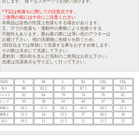
出します。 様々なスポーツでお使い頂けます。
*下記は色落ちに関しての注意点です。
ご使用の前には十分にご注意ください
本商品は染色の性質上色落ちする場合があります。
又、汗での色落ち・運動中の摩擦により色移りする
可能性もあります。重ね着の際には薄い色のアウターは
お避け下さい。他の洗濯物に色移りを防ぐため、
3回目位までは単独にて洗濯する事をおすすめ致します。
その際は冷水にて洗濯して下さい。
柔軟剤・漂白剤を含んだ洗剤のご使用はお控え下さい。
洗濯は洗濯表示を守り正しく行って下さい。
SIZE
S
M
L
XL
2XL
3XL
80
82.5
85
87.5
90
92.5
長さ
62
64
70
74
78
82
ウェスト
35
38
41
44
47
50
ヒップ
16.5
17.5
18.5
19.5
20.5
21.5
前股上
22.5
24
25.5
27
28.5
30
後股上
10.5
11
11.5
12
12.5
13
足口