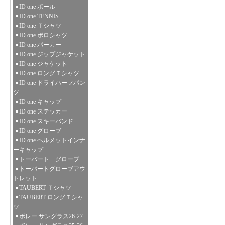
ID one ポール
ID one TENNIS
ID one Ｔシャツ
ID one ポロシャツ
ID one パーカー
ID one ジップジャケット
ID one ジャケット
ID one ロングＴシャツ
ID one ドライハーフパン
ツ
ID one キャップ
ID one ステッカー
ID one スキーバンド
ID one グローブ
ID one ヘルメットインナ
ーキャップ
トーバート グローブ
トーバートグローブアウ
トレット
TAUBERT Ｔシャツ
TAUBERT ロングＴシャ
ツ
ボレー サングラス26-27