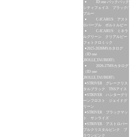
ID one バックパック
シティフェイス ブラック/
ブルー
C-ICARUS アスト
ロパープル ボルトルビー
C-ICARUS ミネラ
ルグリーン クリアルビー
フォトクロミック
2025-2026MSカタログ
（ID one
,BOLLE,TAUBERT）
2026-27MSカタログ
（ID one
,BOLLE,TAUBERT）
STRIVER グレークリス
タルブラック TNSアイス
STRIVER ハンターグリ
ーンフロスト ジェイドグ
リーン
STRIVER ブラックマッ
ト サンライズ
STRIVER アストロパー
プルクリスタルピンク ブ
ラウンピンク