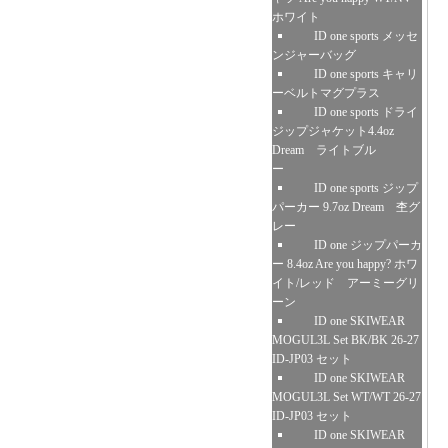
ホワイト
ID one sports メッセ
ンジャーバッグ
ID one sports キャリ
ーベルトマグプラス
ID one sports ドライ
ジップジャケット4.4oz
Dream ライトブル
ー
ID one sports ジップ
パーカー 9.7oz Dream 杢グ
レー
ID one ジップパーカ
ー 8.4oz Are you happy? ホワ
イト/レッド アーミーグリ
ーン
ID one SKIWEAR
MOGUL3L Set BK/BK 26-27
ID-JP03 セット
ID one SKIWEAR
MOGUL3L Set WT/WT 26-27
ID-JP03 セット
ID one SKIWEAR