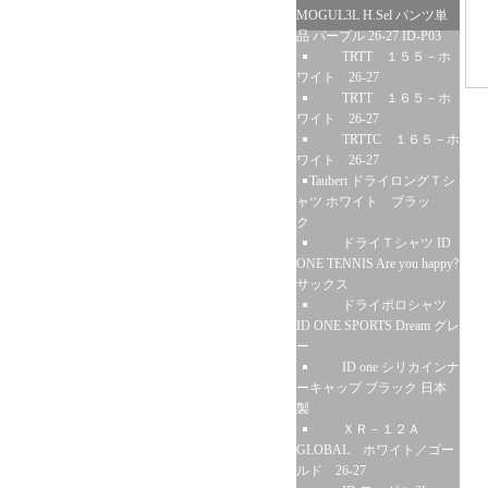
MOGUL3L H.Sel パンツ単
品 パープル 26-27 ID-P03
TRTT １５５－ホ
ワイト 26-27
TRTT １６５－ホ
ワイト 26-27
TRTTC １６５－ホ
ワイト 26-27
Taubert ドライロングＴシ
ャツ ホワイト ブラッ
ク
ドライＴシャツ ID
ONE TENNIS Are you happy?
サックス
ドライポロシャツ
ID ONE SPORTS Dream グレ
ー
ID one シリカインナ
ーキャップ ブラック 日本
製
ＸＲ－１２Ａ
GLOBAL ホワイト／ゴー
ルド 26-27