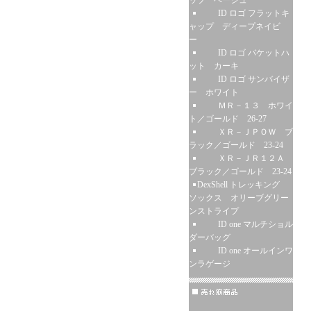
ップ ベージュ
ID ロゴ フラットキ
ャップ ディープネイビ
ー
ID ロゴ バケットハ
ット カーキ
ID ロゴ サンバイザ
ー ホワイト
ＭＲ－１３ ホワイ
ト／ゴールド 26-27
ＸＲ－ＪＰＯＷ ブ
ラック／ゴールド 23-24
ＸＲ－ＪＲ１２Ａ
ブラック／ゴールド 23-24
DexShell トレッキング
ソックス オリーブグリー
ンストライプ
ID one マルチショル
ダーバッグ
ID one オールインワ
ンラゲージ