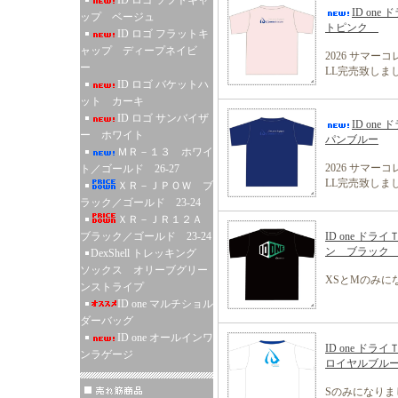
ID ロゴ ソフトキャ
ID one 
ップ ベージュ
トピンク
ID ロゴ フラットキ
ャップ ディープネイビ
2026 サマー
ー
LL完売致しま
ID ロゴ バケットハ
ット カーキ
ID ロゴ サンバイザ
ID one 
ー ホワイト
パンブルー
ＭＲ－１３ ホワイ
2026 サマー
ト／ゴールド 26-27
LL完売致しま
ＸＲ－ＪＰＯＷ ブ
ラック／ゴールド 23-24
ＸＲ－ＪＲ１２Ａ
ブラック／ゴールド 23-24
ID one ドラ
ン ブラッ
DexShell トレッキング
ソックス オリーブグリー
XSとMのみに
ンストライプ
ID one マルチショル
ダーバッグ
ID one オールインワ
ID one ド
ンラゲージ
ロイヤルブ
Sのみになりま