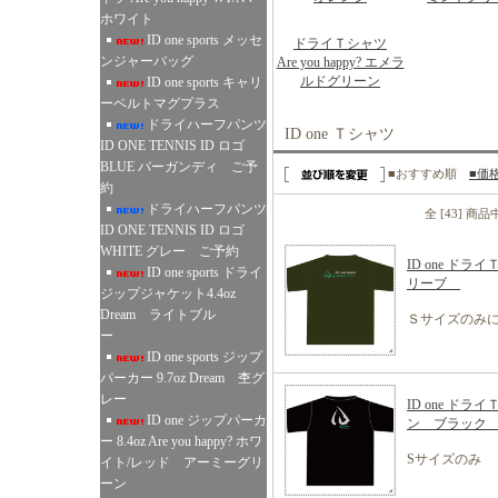
ホワイト
ID one sports メッセ
ドライＴシャツ
ンジャーバッグ
Are you happy? エメラ
ルドグリーン
ID one sports キャリ
ーベルトマグプラス
ドライハーフパンツ
ID one Ｔシャツ
ID ONE TENNIS ID ロゴ
BLUE バーガンディ ご予
■おすすめ順
■価
約
ドライハーフパンツ
全 [43] 商
ID ONE TENNIS ID ロゴ
WHITE グレー ご予約
ID one ドライ
ID one sports ドライ
リーブ
ジップジャケット4.4oz
Dream ライトブル
Ｓサイズのみ
ー
ID one sports ジップ
パーカー 9.7oz Dream 杢グ
レー
ID one ド
ID one ジップパーカ
ン ブラッ
ー 8.4oz Are you happy? ホワ
Sサイズのみ
イト/レッド アーミーグリ
ーン