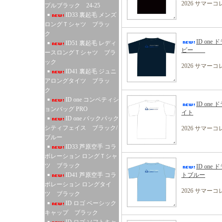
2026 サマー
プルブラック 24-25
ID33 裏起毛 メンズ
ロングＴシャツ ブラッ
ク
ID one 
ID51 裏起毛 レディ
ビー
ースロングＴシャツ ブラ
ック
2026 サマー
ID41 裏起毛 ジュニ
アロングタイツ ブラッ
ク
ID one コンペティシ
ID one 
ョンバッグ PRO
イト
ID one バックパック
シティフェイス ブラック/
2026 サマー
ブルー
ID33 芦原空手 コラ
ボレーション ロングＴシャ
ツ ブラック
ID one 
ID41 芦原空手 コラ
トブルー
ボレーション ロングタイ
2026 サマー
ツ ブラック
ID ロゴ ベーシック
キャップ ブラック