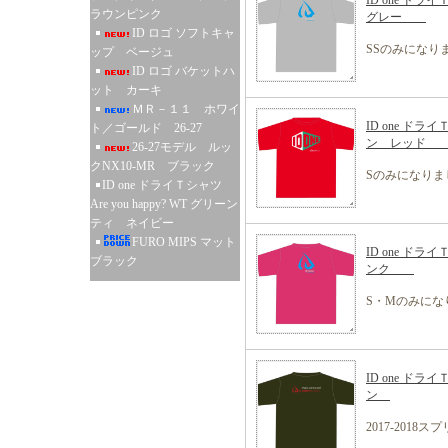
ID one ド
ラウンピンク
グレー
ID ロゴ ソフトキャ
SSのみになり
ップ ベージュ
ID ロゴ バケットハ
ット カーキ
ＭＲ－１１ ホワイ
ID one ドラ
ト／ゴールド 26-27
ン レッ
26-27モデル ルッ
クNX10-MR ブラック
Sのみになりま
ID one ドライＴシャツ
Are you happy? WT グリーン
ティ ネイビー
FURO MIPS マット
ID one ド
ブラック
ンク
S・Mのみにな
ID one ドラ
ン
2017-201