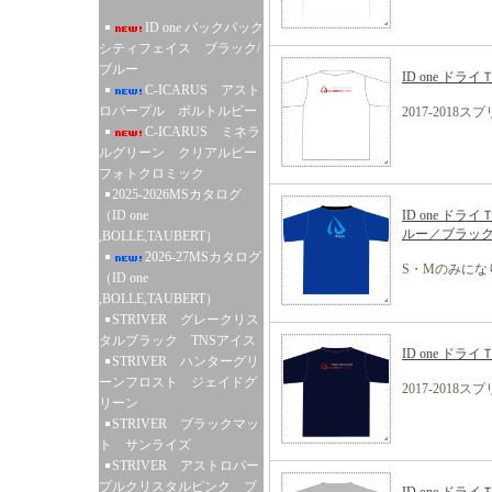
ID one バックパック
シティフェイス ブラック/
ブルー
ID one ドラ
C-ICARUS アスト
ロパープル ボルトルビー
2017-201
C-ICARUS ミネラ
ルグリーン クリアルビー
フォトクロミック
2025-2026MSカタログ
（ID one
ID one ド
ルー／ブラ
,BOLLE,TAUBERT）
2026-27MSカタログ
S・Mのみにな
（ID one
,BOLLE,TAUBERT）
STRIVER グレークリス
タルブラック TNSアイス
ID one ドラ
STRIVER ハンターグリ
ーンフロスト ジェイドグ
2017-201
リーン
STRIVER ブラックマッ
ト サンライズ
STRIVER アストロパー
プルクリスタルピンク ブ