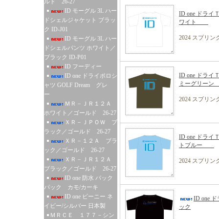
ルド 26-27
ID モーグル 3L ハー
ID one ドライ
ドシェルジャケット ブラッ
ワイト
ク ID-J01
2024 スプリ
ID モーグル 3L ハー
ドシェルパンツ ホワイト／
ブラック ID-P01
ID フーディー
ID one ドライ
ID one ドライポロシ
ミーグリー
ャツ GOLF Dream グレ
ー
2024 スプリ
ＭＲ－ＪＲ１２Ａ
ホワイト／ゴールド 26-27
ＸＲ－ＪＰＯＷ ブ
ラック／ゴールド 26-27
ID one ドライ
ＸＲ－１２Ａ ブラ
トブルー
ック／ゴールド 26-27
ＸＲ－ＪＲ１２Ａ
2024 スプリ
ブラック／ゴールド 26-27
ID one 防水 バック
パック カモ/カーキ
ID one ビーニー ネ
ID one 
イビー/シルバー 日本製
ック
ＭＲＣＥ １７７－シン