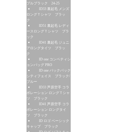
プルブラック 24-25
ID33 裏起毛 メンズ
ロングＴシャツ ブラッ
ク
ID51 裏起毛 レディ
ースロングＴシャツ ブラ
ック
ID41 裏起毛 ジュニ
アロングタイツ ブラッ
ク
ID one コンペティシ
ョンバッグ PRO
ID one バックパック
シティフェイス ブラック/
ブルー
ID33 芦原空手 コラ
ボレーション ロングＴシャ
ツ ブラック
ID41 芦原空手 コラ
ボレーション ロングタイ
ツ ブラック
ID ロゴ ベーシック
キャップ ブラック