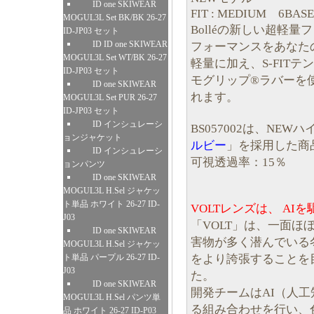
ID one SKIWEAR
FIT : MEDIUM 6BASE
MOGUL3L Set BK/BK 26-27
Bolléの新しい超軽
ID-JP03 セット
ID ID one SKIWEAR
フォーマンスをあなた
MOGUL3L Set WT/BK 26-27
軽量に加え、S-FIT
ID-JP03 セット
モグリップ®ラバーを
ID one SKIWEAR
れます。
MOGUL3L Set PUR 26-27
ID-JP03 セット
ID インシュレーシ
BS057002は、NE
ョンジャケット
ルビー
」を採用した商
ID インシュレーシ
可視透過率：15％
ョンパンツ
ID one SKIWEAR
MOGUL3L H.Sel ジャケッ
ト単品 ホワイト 26-27 ID-
VOLTレンズは、 A
J03
「VOLT」は、一面
ID one SKIWEAR
害物が多く潜んでいる
MOGUL3L H.Sel ジャケッ
をより誇張することを
ト単品 パープル 26-27 ID-
J03
た。
ID one SKIWEAR
開発チームはAI（人工
MOGUL3L H.Sel パンツ単
る組み合わせを行い、
品 ホワイト 26-27 ID-P03