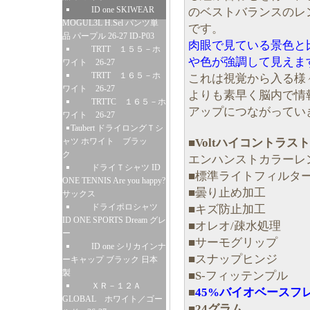
ID one SKIWEAR
のベストバランスのレン
MOGUL3L H.Sel パンツ単
です。
品 パープル 26-27 ID-P03
肉眼で見ている景色と
TRTT １５５－ホ
や色が強調して見えま
ワイト 26-27
TRTT １６５－ホ
これは視覚から入る様
ワイト 26-27
よりも素早く脳内で情
TRTTC １６５－ホ
アップにつながってい
ワイト 26-27
Taubert ドライロングＴシ
■
Voltハイコントラスト
ャツ ホワイト ブラッ
ク
エンハンストカラーレ
ドライＴシャツ ID
■標準ライトフィルタ
ONE TENNIS Are you happy?
■曇り止め加工
サックス
ドライポロシャツ
■キズ防止加工
ID ONE SPORTS Dream グレ
■オレオ/疎水処理
ー
■サーモグリップ
ID one シリカインナ
■スナップヒンジ
ーキャップ ブラック 日本
製
■S-フィッテンプル
ＸＲ－１２Ａ
■
45%バイオベースフ
GLOBAL ホワイト／ゴー
■
24グラム