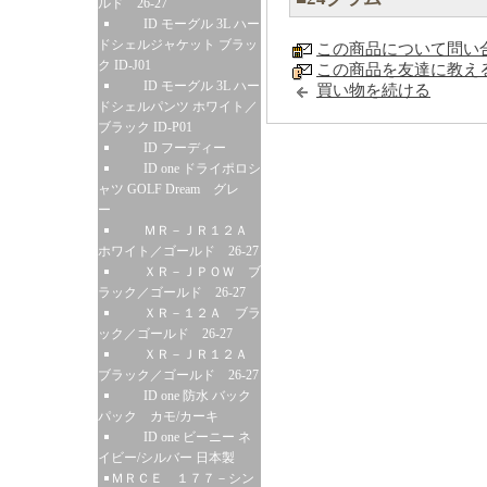
ルド 26-27
ID モーグル 3L ハー
ドシェルジャケット ブラッ
この商品について問い
ク ID-J01
この商品を友達に教え
ID モーグル 3L ハー
買い物を続ける
ドシェルパンツ ホワイト／
ブラック ID-P01
ID フーディー
ID one ドライポロシ
ャツ GOLF Dream グレ
ー
ＭＲ－ＪＲ１２Ａ
ホワイト／ゴールド 26-27
ＸＲ－ＪＰＯＷ ブ
ラック／ゴールド 26-27
ＸＲ－１２Ａ ブラ
ック／ゴールド 26-27
ＸＲ－ＪＲ１２Ａ
ブラック／ゴールド 26-27
ID one 防水 バック
パック カモ/カーキ
ID one ビーニー ネ
イビー/シルバー 日本製
ＭＲＣＥ １７７－シン