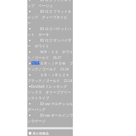
ID ロゴ ソフトキャ
ップ ベージュ
ID ロゴ フラットキ
ャップ ディープネイビ
ー
ID ロゴ バケットハ
ット カーキ
ID ロゴ サンバイザ
ー ホワイト
ＭＲ－１３ ホワイ
ト／ゴールド 26-27
ＸＲ－ＪＰＯＷ ブ
ラック／ゴールド 23-24
ＸＲ－ＪＲ１２Ａ
ブラック／ゴールド 23-24
DexShell トレッキング
ソックス オリーブグリー
ンストライプ
ID one マルチショル
ダーバッグ
ID one オールインワ
ンラゲージ