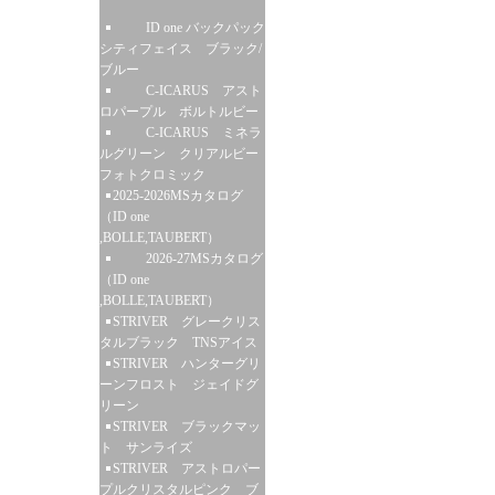
ID one バックパック
シティフェイス ブラック/
ブルー
C-ICARUS アスト
ロパープル ボルトルビー
C-ICARUS ミネラ
ルグリーン クリアルビー
フォトクロミック
2025-2026MSカタログ
（ID one
,BOLLE,TAUBERT）
2026-27MSカタログ
（ID one
,BOLLE,TAUBERT）
STRIVER グレークリス
タルブラック TNSアイス
STRIVER ハンターグリ
ーンフロスト ジェイドグ
リーン
STRIVER ブラックマッ
ト サンライズ
STRIVER アストロパー
プルクリスタルピンク ブ