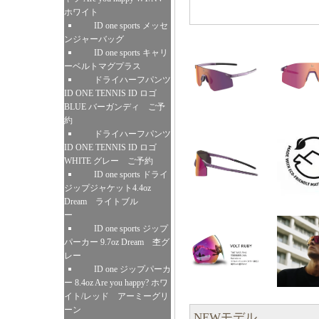
ホワイト
ID one sports メッセ
ンジャーバッグ
ID one sports キャリ
ーベルトマグプラス
ドライハーフパンツ
ID ONE TENNIS ID ロゴ
BLUE バーガンディ ご予
約
ドライハーフパンツ
ID ONE TENNIS ID ロゴ
WHITE グレー ご予約
ID one sports ドライ
ジップジャケット4.4oz
Dream ライトブル
ー
ID one sports ジップ
パーカー 9.7oz Dream 杢グ
レー
ID one ジップパーカ
ー 8.4oz Are you happy? ホワ
イト/レッド アーミーグリ
ーン
NEWモデル