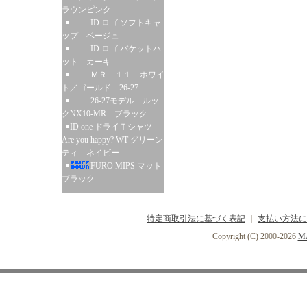
ラウンピンク
ID ロゴ ソフトキャ
ップ ベージュ
ID ロゴ バケットハ
ット カーキ
ＭＲ－１１ ホワイ
ト／ゴールド 26-27
26-27モデル ルッ
クNX10-MR ブラック
ID one ドライＴシャツ
Are you happy? WT グリーン
ティ ネイビー
FURO MIPS マット
ブラック
特定商取引法に基づく表記
｜
支払い方法に
Copyright (C) 2000-2026
MA