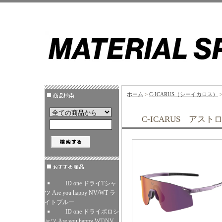
ホーム
>
C-ICARUS（シーイカロス）
C-ICARUS アス
ID one ドライTシャ
ツ Are you happy NV/WT ラ
イトブルー
ID one ドライポロシ
ャツ Are you happy WT/NV