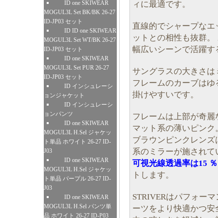
ィに最適です。
ID one SKIWEAR
MOGUL3L Set BK/BK 26-27
ID-JP03 セット
直線的でシャープなエ
ID ID one SKIWEAR
ットとの相性も抜群。
MOGUL3L Set WT/BK 26-27
幅広いシーンで活躍す
ID-JP03 セット
ID one SKIWEAR
MOGUL3L Set PUR 26-27
サングラスの大きさは
ID-JP03 セット
フレームのカーブはゆ
ID インシュレーシ
掛けやすいです。
ョンジャケット
ID インシュレーシ
ョンパンツ
フレームは上部が奇麗
ID one SKIWEAR
マット系の薄いピンク
MOGUL3L H.Sel ジャケッ
ブラウンピンクレンズ
ト単品 ホワイト 26-27 ID-
系のミラーが施されて
J03
ID one SKIWEAR
可視光線透過率は15 ％
MOGUL3L H.Sel ジャケッ
トします。
ト単品 パープル 26-27 ID-
J03
STRIVERはパフォ
ID one SKIWEAR
MOGUL3L H.Sel パンツ単
ーツをより快適かつ安
品 ホワイト 26-27 ID-P03