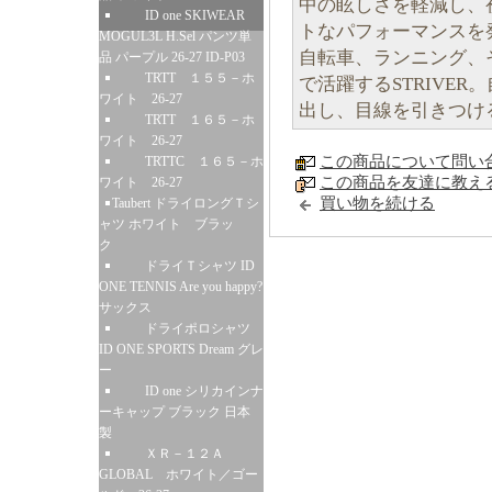
中の眩しさを軽減し、
ID one SKIWEAR
トなパフォーマンスを
MOGUL3L H.Sel パンツ単
自転車、ランニング、
品 パープル 26-27 ID-P03
TRTT １５５－ホ
で活躍するSTRIVE
ワイト 26-27
出し、目線を引きつけ
TRTT １６５－ホ
ワイト 26-27
この商品について問い
TRTTC １６５－ホ
この商品を友達に教え
ワイト 26-27
買い物を続ける
Taubert ドライロングＴシ
ャツ ホワイト ブラッ
ク
ドライＴシャツ ID
ONE TENNIS Are you happy?
サックス
ドライポロシャツ
ID ONE SPORTS Dream グレ
ー
ID one シリカインナ
ーキャップ ブラック 日本
製
ＸＲ－１２Ａ
GLOBAL ホワイト／ゴー