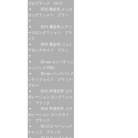
プルブラック 24-25
ID33 裏起毛 メンズ
ロングＴシャツ ブラッ
ク
ID51 裏起毛 レディ
ースロングＴシャツ ブラ
ック
ID41 裏起毛 ジュニ
アロングタイツ ブラッ
ク
ID one コンペティシ
ョンバッグ PRO
ID one バックパック
シティフェイス ブラック/
ブルー
ID33 芦原空手 コラ
ボレーション ロングＴシャ
ツ ブラック
ID41 芦原空手 コラ
ボレーション ロングタイ
ツ ブラック
ID ロゴ ベーシック
キャップ ブラック