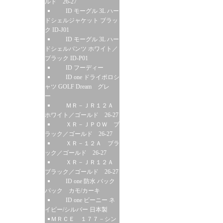
ルド 26-27
ID モーグル 3L ハー
ドシェルジャケット ブラッ
ク ID-J01
ID モーグル 3L ハー
ドシェルパンツ ホワイト／
ブラック ID-P01
ID フーディー
ID one ドライポロシ
ャツ GOLF Dream グレ
ー
ＭＲ－ＪＲ１２Ａ
ホワイト／ゴールド 26-27
ＸＲ－ＪＰＯＷ ブ
ラック／ゴールド 26-27
ＸＲ－１２Ａ ブラ
ック／ゴールド 26-27
ＸＲ－ＪＲ１２Ａ
ブラック／ゴールド 26-27
ID one 防水 バック
パック カモ/カーキ
ID one ビーニー ネ
イビー/シルバー 日本製
ＭＲＣＥ １７７－シン