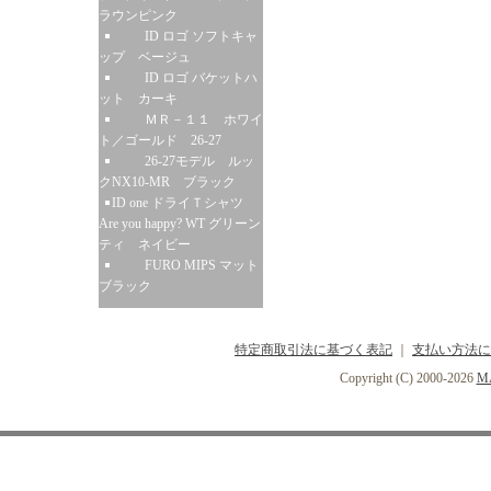
ラウンピンク
ID ロゴ ソフトキャ
ップ ベージュ
ID ロゴ バケットハ
ット カーキ
ＭＲ－１１ ホワイ
ト／ゴールド 26-27
26-27モデル ルッ
クNX10-MR ブラック
ID one ドライＴシャツ
Are you happy? WT グリーン
ティ ネイビー
FURO MIPS マット
ブラック
特定商取引法に基づく表記
｜
支払い方法に
Copyright (C) 2000-2026
MA