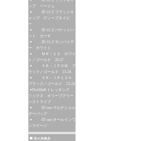
ID ロゴ ソフトキャ
ップ ベージュ
ID ロゴ フラットキ
ャップ ディープネイビ
ー
ID ロゴ バケットハ
ット カーキ
ID ロゴ サンバイザ
ー ホワイト
ＭＲ－１３ ホワイ
ト／ゴールド 26-27
ＸＲ－ＪＰＯＷ ブ
ラック／ゴールド 23-24
ＸＲ－ＪＲ１２Ａ
ブラック／ゴールド 23-24
DexShell トレッキング
ソックス オリーブグリー
ンストライプ
ID one マルチショル
ダーバッグ
ID one オールインワ
ンラゲージ