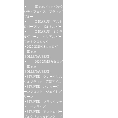
ID one バックパック
シティフェイス ブラック/
ブルー
C-ICARUS アスト
ロパープル ボルトルビー
C-ICARUS ミネラ
ルグリーン クリアルビー
フォトクロミック
2025-2026MSカタログ
（ID one
,BOLLE,TAUBERT）
2026-27MSカタログ
（ID one
,BOLLE,TAUBERT）
STRIVER グレークリス
タルブラック TNSアイス
STRIVER ハンターグリ
ーンフロスト ジェイドグ
リーン
STRIVER ブラックマッ
ト サンライズ
STRIVER アストロパー
プルクリスタルピンク ブ