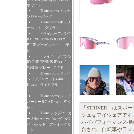
ホワイト
ID one sports メッセ
ンジャーバッグ
ID one sports キャリ
ーベルトマグプラス
ドライハーフパンツ
ID ONE TENNIS ID ロゴ
BLUE バーガンディ ご予
約
ドライハーフパンツ
ID ONE TENNIS ID ロゴ
WHITE グレー ご予約
ID one sports ドライ
ジップジャケット4.4oz
Dream ライトブル
ー
ID one sports ジップ
パーカー 9.7oz Dream 杢グ
「STRIVER」はス
レー
ID one ジップパーカ
シュなアイウェアです
ー 8.4oz Are you happy? ホワ
ハイパフォーマンス機
イト/レッド アーミーグリ
合され、自転車やラン
ーン