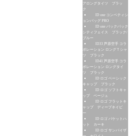
アロングタイツ ブラッ
ク
ID one コンペティシ
ョンバッグ PRO
ID one バックパック
シティフェイス ブラック/
ブルー
ID33 芦原空手 コラ
ボレーション ロングＴシャ
ツ ブラック
ID41 芦原空手 コラ
ボレーション ロングタイ
ツ ブラック
ID ロゴ ベーシック
キャップ ブラック
ID ロゴ ソフトキャ
ップ ベージュ
ID ロゴ フラットキ
ャップ ディープネイビ
ー
ID ロゴ バケットハ
ット カーキ
ID ロゴ サンバイザ