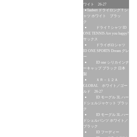
ワイト 26-27
Taubert ドライロングＴシ
ャツ ホワイト ブラッ
ク
ドライＴシャツ ID
ONE TENNIS Are you happy?
サックス
ドライポロシャツ
ID ONE SPORTS Dream グレ
ー
ID one シリカインナ
ーキャップ ブラック 日本
製
ＸＲ－１２Ａ
GLOBAL ホワイト／ゴー
ルド 26-27
ID モーグル 3L ハー
ドシェルジャケット ブラッ
ク
ID モーグル 3L ハー
ドシェルパンツ ホワイト／
ブラック
ID フーディー