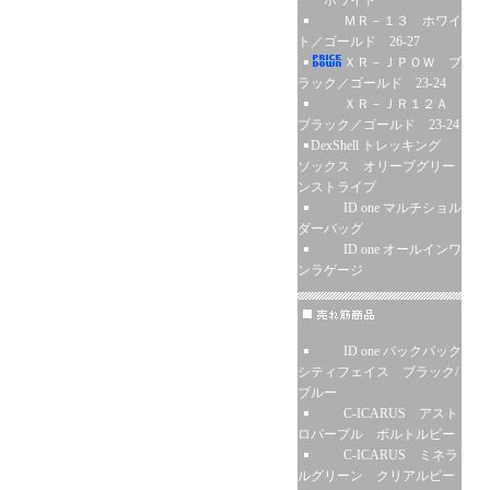
ー ホワイト
ＭＲ－１３ ホワイ
ト／ゴールド 26-27
ＸＲ－ＪＰＯＷ ブ
ラック／ゴールド 23-24
ＸＲ－ＪＲ１２Ａ
ブラック／ゴールド 23-24
DexShell トレッキング
ソックス オリーブグリー
ンストライプ
ID one マルチショル
ダーバッグ
ID one オールインワ
ンラゲージ
ID one バックパック
シティフェイス ブラック/
ブルー
C-ICARUS アスト
ロパープル ボルトルビー
C-ICARUS ミネラ
ルグリーン クリアルビー