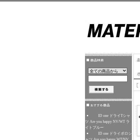
ID one ドライTシャ
ツ Are you happy NV/WT ラ
イトブルー
ID one ドライポロシ
ャツ Are you happy WT/NV