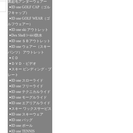
裏起毛アンダーウェアー
ID one GOLF CAP（ゴル
フキャップ）
ID one GOLF WEAR（ゴ
ルフウェアー）
ID one ski アウトレット
Dex Shell ｼｰﾑﾚｽ防水
ID one ＳＢアウトレット
ID one ウェアー（スキー
パンツ） アウトレット
ＣＤ
ＤＶＤ・ビデオ
スキー ビンディング・プ
レート
ID one スローライド
ID one フリーライド
ID one テクニカルライド
ID one モーグルライド
ID one エアリアルライド
スキー ワックスサービス
ID one スキーウェア
ID one バッグ
ID one ポール
ID one TENNIS