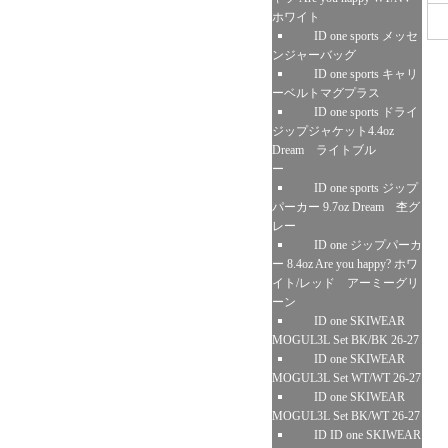
ホワイト
ID one sports メッセ
ンジャーバッグ
ID one sports キャリ
ーベルトマグプラス
ID one sports ドライ
ジップジャケット4.4oz
Dream ライトブル
ー
ID one sports ジップ
パーカー 9.7oz Dream 杢グ
レー
ID one ジップパーカ
ー 8.4oz Are you happy? ホワ
イト/レッド アーミーグリ
ーン
ID one SKIWEAR
MOGUL3L Set BK/BK 26-27
ID one SKIWEAR
MOGUL3L Set WT/WT 26-27
ID one SKIWEAR
MOGUL3L Set BK/WT 26-27
ID ID one SKIWEAR