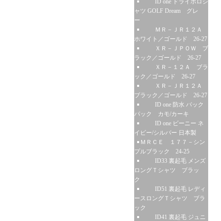
ID one ドライポロシ
ャツ GOLF Dream グレ
ー
ＭＲ－ＪＲ１２Ａ
ホワイト／ゴールド 26-27
ＸＲ－ＪＰＯＷ ブ
ラック／ゴールド 26-27
ＸＲ－１２Ａ ブラ
ック／ゴールド 26-27
ＸＲ－ＪＲ１２Ａ
ブラック／ゴールド 26-27
ID one 防水 バック
パック カモ/カーキ
ID one ビーニー ネ
イビー/シルバー 日本製
ＭＲＣＥ １７７－シン
プルブラック 24-25
ID33 裏起毛 メンズ
ロングＴシャツ ブラッ
ク
ID51 裏起毛 レディ
ースロングＴシャツ ブラ
ック
ID41 裏起毛 ジュニ