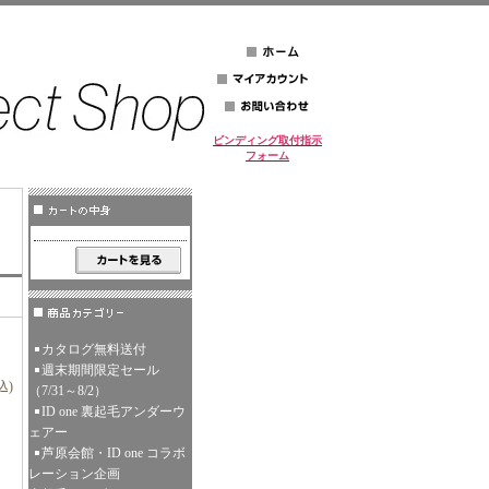
ビンディング取付指示
フォーム
カタログ無料送付
週末期間限定セール
込)
（7/31～8/2）
ID one 裏起毛アンダーウ
ェアー
芦原会館・ID one コラボ
レーション企画