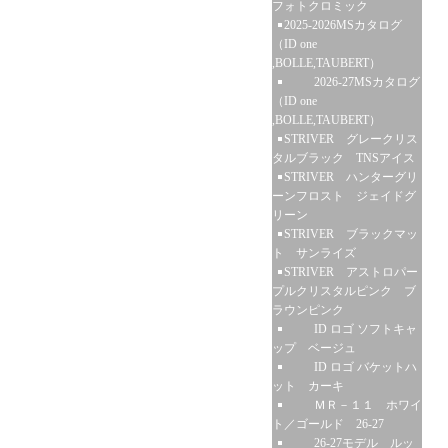
フォトクロミック
2025-2026MSカタログ
（ID one
,BOLLE,TAUBERT）
2026-27MSカタログ
（ID one
,BOLLE,TAUBERT）
STRIVER グレークリス
タルブラック TNSアイス
STRIVER ハンターグリ
ーンフロスト ジェイドグ
リーン
STRIVER ブラックマッ
ト サンライズ
STRIVER アストロパー
プルクリスタルピンク ブ
ラウンピンク
ID ロゴ ソフトキャ
ップ ベージュ
ID ロゴ バケットハ
ット カーキ
ＭＲ－１１ ホワイ
ト／ゴールド 26-27
26-27モデル ルッ