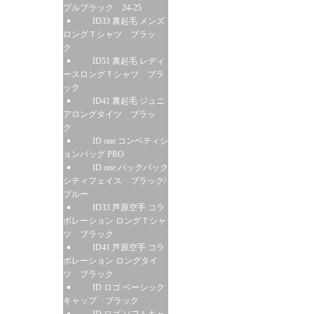
プルブラック 24-25
ID33 裏起毛 メンズ
ロングＴシャツ ブラッ
ク
ID51 裏起毛 レディ
ースロングＴシャツ ブラ
ック
ID41 裏起毛 ジュニ
アロングタイツ ブラッ
ク
ID one コンペティシ
ョンバッグ PRO
ID one バックパック
シティフェイス ブラック/
ブルー
ID33 芦原空手 コラ
ボレーション ロングＴシャ
ツ ブラック
ID41 芦原空手 コラ
ボレーション ロングタイ
ツ ブラック
ID ロゴ ベーシック
キャップ ブラック