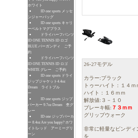
ホワイト
ID one sports メッセ
ンジャーバッグ
ID one sports キャリ
ーベルトマグプラス
ドライハーフパンツ
ID ONE TENNIS ID ロゴ
BLUE バーガンディ ご予
約
ドライハーフパンツ
26-27モデル
ID ONE TENNIS ID ロゴ
WHITE グレー ご予約
ID one sports ドライ
カラー:ブラック
ジップジャケット4.4oz
トゥーハイト：１４ｍ
Dream ライトブル
ハイト：１６ｍｍ
ー
ID one sports ジップ
解放値:３－１０
パーカー 9.7oz Dream 杢グ
ブレーキ幅:
７３ｍｍ
レー
グリップウォーク
ID one ジップパーカ
ー 8.4oz Are you happy? ホワ
非常に軽量なビンディ
イト/レッド アーミーグリ
ーン
を