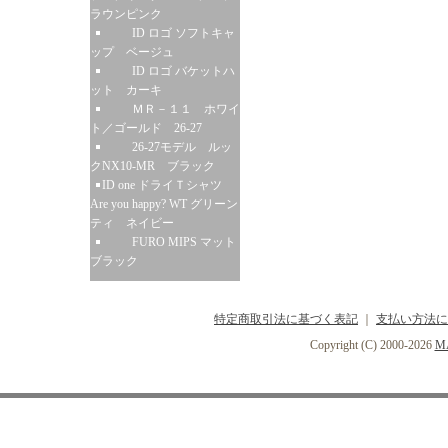
ラウンピンク
ID ロゴ ソフトキャ
ップ ベージュ
ID ロゴ バケットハ
ット カーキ
ＭＲ－１１ ホワイ
ト／ゴールド 26-27
26-27モデル ルッ
クNX10-MR ブラック
ID one ドライＴシャツ
Are you happy? WT グリーン
ティ ネイビー
FURO MIPS マット
ブラック
特定商取引法に基づく表記
｜
支払い方法に
Copyright (C) 2000-2026
MA