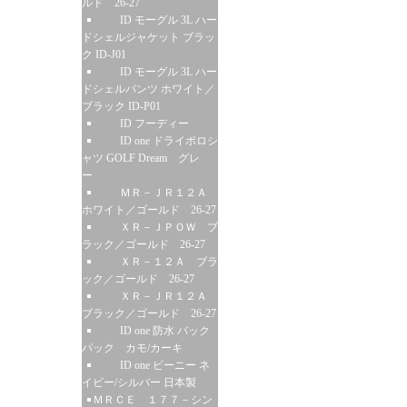
ルド 26-27
ID モーグル 3L ハー
ドシェルジャケット ブラッ
ク ID-J01
ID モーグル 3L ハー
ドシェルパンツ ホワイト／
ブラック ID-P01
ID フーディー
ID one ドライポロシ
ャツ GOLF Dream グレ
ー
ＭＲ－ＪＲ１２Ａ
ホワイト／ゴールド 26-27
ＸＲ－ＪＰＯＷ ブ
ラック／ゴールド 26-27
ＸＲ－１２Ａ ブラ
ック／ゴールド 26-27
ＸＲ－ＪＲ１２Ａ
ブラック／ゴールド 26-27
ID one 防水 バック
パック カモ/カーキ
ID one ビーニー ネ
イビー/シルバー 日本製
ＭＲＣＥ １７７－シン