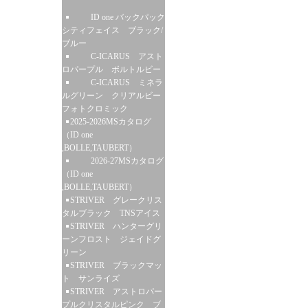
ID one バックパック
シティフェイス ブラック/
ブルー
C-ICARUS アスト
ロパープル ボルトルビー
C-ICARUS ミネラ
ルグリーン クリアルビー
フォトクロミック
2025-2026MSカタログ
（ID one
,BOLLE,TAUBERT）
2026-27MSカタログ
（ID one
,BOLLE,TAUBERT）
STRIVER グレークリス
タルブラック TNSアイス
STRIVER ハンターグリ
ーンフロスト ジェイドグ
リーン
STRIVER ブラックマッ
ト サンライズ
STRIVER アストロパー
プルクリスタルピンク ブ