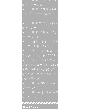
ID ロゴ ソフトキャ
ップ ベージュ
ID ロゴ フラットキ
ャップ ディープネイビ
ー
ID ロゴ バケットハ
ット カーキ
ID ロゴ サンバイザ
ー ホワイト
ＭＲ－１３ ホワイ
ト／ゴールド 26-27
ＸＲ－ＪＰＯＷ ブ
ラック／ゴールド 23-24
ＸＲ－ＪＲ１２Ａ
ブラック／ゴールド 23-24
DexShell トレッキング
ソックス オリーブグリー
ンストライプ
ID one マルチショル
ダーバッグ
ID one オールインワ
ンラゲージ