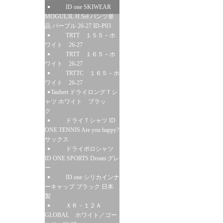
ID one SKIWEAR
MOGUL3L H.Sel パンツ単
品 パープル 26-27 ID-P03
TRTT １５５－ホ
ワイト 26-27
TRTT １６５－ホ
ワイト 26-27
TRTTC １６５－ホ
ワイト 26-27
Taubert ドライロングＴシ
ャツ ホワイト ブラッ
ク
ドライＴシャツ ID
ONE TENNIS Are you happy?
サックス
ドライポロシャツ
ID ONE SPORTS Dream グレ
ー
ID one シリカインナ
ーキャップ ブラック 日本
製
ＸＲ－１２Ａ
GLOBAL ホワイト／ゴー