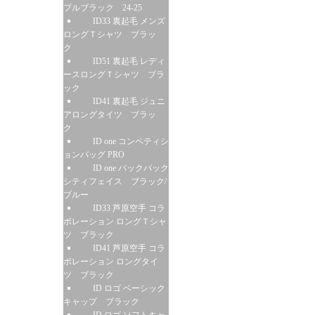
プルブラック 24-25
ID33 裏起毛 メンズ
ロングＴシャツ ブラッ
ク
ID51 裏起毛 レディ
ースロングＴシャツ ブラ
ック
ID41 裏起毛 ジュニ
アロングタイツ ブラッ
ク
ID one コンペティシ
ョンバッグ PRO
ID one バックパック
シティフェイス ブラック/
ブルー
ID33 芦原空手 コラ
ボレーション ロングＴシャ
ツ ブラック
ID41 芦原空手 コラ
ボレーション ロングタイ
ツ ブラック
ID ロゴ ベーシック
キャップ ブラック