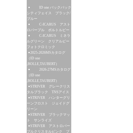
ID one バックパック
シティフェイス ブラック/
ブルー
C-ICARUS アスト
ロパープル ボルトルビー
C-ICARUS ミネラ
ルグリーン クリアルビー
フォトクロミック
2025-2026MSカタログ
（ID one
,BOLLE,TAUBERT）
2026-27MSカタログ
（ID one
,BOLLE,TAUBERT）
STRIVER グレークリス
タルブラック TNSアイス
STRIVER ハンターグリ
ーンフロスト ジェイドグ
リーン
STRIVER ブラックマッ
ト サンライズ
STRIVER アストロパー
プルクリスタルピンク ブ