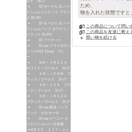
ルド 26-27
ため、
ID モーグル 3L ハー
物を入れた状態ですと
ドシェルジャケット ブラッ
ク ID-J01
ID モーグル 3L ハー
この商品について問い
ドシェルパンツ ホワイト／
この商品を友達に教え
ブラック ID-P01
買い物を続ける
ID フーディー
ID one ドライポロシ
ャツ GOLF Dream グレ
ー
ＭＲ－ＪＲ１２Ａ
ホワイト／ゴールド 26-27
ＸＲ－ＪＰＯＷ ブ
ラック／ゴールド 26-27
ＸＲ－１２Ａ ブラ
ック／ゴールド 26-27
ＸＲ－ＪＲ１２Ａ
ブラック／ゴールド 26-27
ID one 防水 バック
パック カモ/カーキ
ID one ビーニー ネ
イビー/シルバー 日本製
ＭＲＣＥ １７７－シン