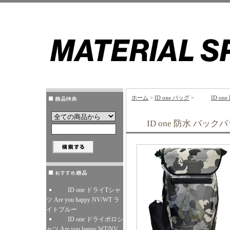
ホーム
>
ID one バッグ
>
ID o
ID one 防水 バッ
ID one ドライTシャ
ツ Are you happy NV/WT ラ
イトブルー
ID one ドライポロシ
ャツ Are you happy WT/NV