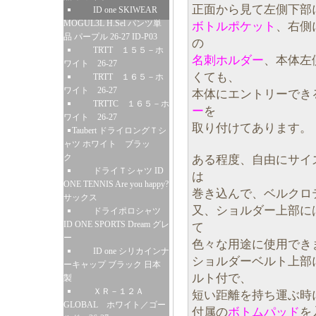
正面から見て左側下部
ID one SKIWEAR
MOGUL3L H.Sel パンツ単
ボトルポケット
、右側
品 パープル 26-27 ID-P03
の
TRTT １５５－ホ
名刺ホルダー
、本体左
ワイト 26-27
くても、
TRTT １６５－ホ
ワイト 26-27
本体にエントリーでき
TRTTC １６５－ホ
ー
を
ワイト 26-27
取り付けてあります。
Taubert ドライロングＴシ
ャツ ホワイト ブラッ
ク
ある程度、自由にサイ
ドライＴシャツ ID
は
ONE TENNIS Are you happy?
巻き込んで、ベルクロ
サックス
又、ショルダー上部に
ドライポロシャツ
ID ONE SPORTS Dream グレ
て
ー
色々な用途に使用でき
ID one シリカインナ
ショルダーベルト上部
ーキャップ ブラック 日本
ルト付で、
製
ＸＲ－１２Ａ
短い距離を持ち運ぶ時
GLOBAL ホワイト／ゴー
付属の
ボトムパッド
を