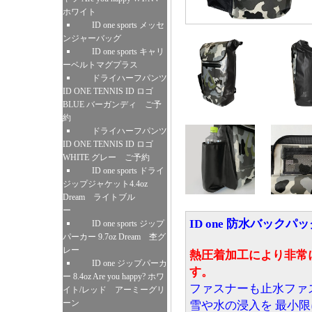
ホワイト
ID one sports メッセ
ンジャーバッグ
ID one sports キャリ
ーベルトマグプラス
ドライハーフパンツ
ID ONE TENNIS ID ロゴ
BLUE バーガンディ ご予
約
ドライハーフパンツ
ID ONE TENNIS ID ロゴ
WHITE グレー ご予約
ID one sports ドライ
ジップジャケット4.4oz
Dream ライトブル
ー
ID one 防水バックパ
ID one sports ジップ
パーカー 9.7oz Dream 杢グ
レー
熱圧着加工により非常
ID one ジップパーカ
す。
ー 8.4oz Are you happy? ホワ
ファスナーも止水ファ
イト/レッド アーミーグリ
ーン
雪や水の浸入を 最小