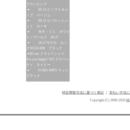
ラウンピンク
ID ロゴ ソフトキャ
ップ ベージュ
ID ロゴ バケットハ
ット カーキ
ＭＲ－１１ ホワイ
ト／ゴールド 26-27
26-27モデル ルッ
クNX10-MR ブラック
ID one ドライＴシャツ
Are you happy? WT グリーン
ティ ネイビー
FURO MIPS マット
ブラック
特定商取引法に基づく表記
｜
支払い方法に
Copyright (C) 2000-2026
MA