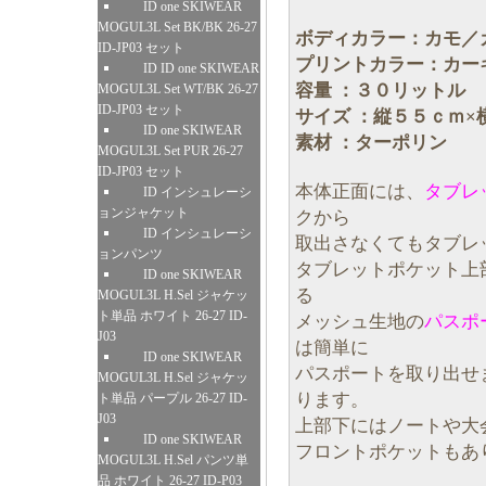
ID one SKIWEAR
MOGUL3L Set BK/BK 26-27
ボディカラー：カモ／
ID-JP03 セット
プリントカラー：カー
ID ID one SKIWEAR
容量 ：３０リットル
MOGUL3L Set WT/BK 26-27
ID-JP03 セット
サイズ ：縦５５ｃｍ×
ID one SKIWEAR
素材 ：ターポリン
MOGUL3L Set PUR 26-27
ID-JP03 セット
本体正面には、
タブレ
ID インシュレーシ
ョンジャケット
クから
ID インシュレーシ
取出さなくてもタブレ
ョンパンツ
タブレットポケット上
ID one SKIWEAR
る
MOGUL3L H.Sel ジャケッ
ト単品 ホワイト 26-27 ID-
メッシュ生地の
パスポ
J03
は簡単に
ID one SKIWEAR
パスポートを取り出せ
MOGUL3L H.Sel ジャケッ
ります。
ト単品 パープル 26-27 ID-
J03
上部下にはノートや大
ID one SKIWEAR
フロントポケットもあ
MOGUL3L H.Sel パンツ単
品 ホワイト 26-27 ID-P03