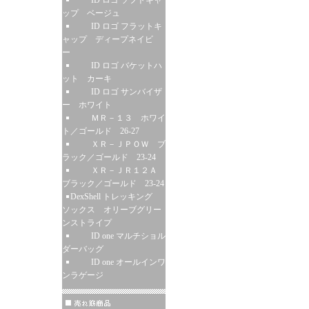
ID ロゴ ソフトキャ
ップ ベージュ
ID ロゴ フラットキ
ャップ ディープネイビ
ー
ID ロゴ バケットハ
ット カーキ
ID ロゴ サンバイザ
ー ホワイト
ＭＲ－１３ ホワイ
ト／ゴールド 26-27
ＸＲ－ＪＰＯＷ ブ
ラック／ゴールド 23-24
ＸＲ－ＪＲ１２Ａ
ブラック／ゴールド 23-24
DexShell トレッキング
ソックス オリーブグリー
ンストライプ
ID one マルチショル
ダーバッグ
ID one オールインワ
ンラゲージ