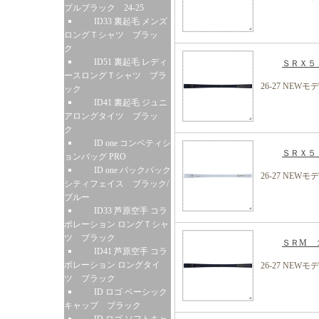
プルブラック 24-25
ID33 裏起毛 メンズ
ロングＴシャツ ブラッ
ク
ID51 裏起毛 レディ
ＳＲＸ５ 
ースロングＴシャツ ブラ
26-27 NEWモ
ック
ID41 裏起毛 ジュニ
アロングタイツ ブラッ
ク
ID one コンペティシ
ＳＲＸ５ 
ョンバッグ PRO
ID one バックパック
26-27 NEWモ
シティフェイス ブラック/
ブルー
ID33 芦原空手 コラ
ボレーション ロングＴシャ
ツ ブラック
ＳＲM １
ID41 芦原空手 コラ
ボレーション ロングタイ
26-27 NEWモ
ツ ブラック
ID ロゴ ベーシック
キャップ ブラック