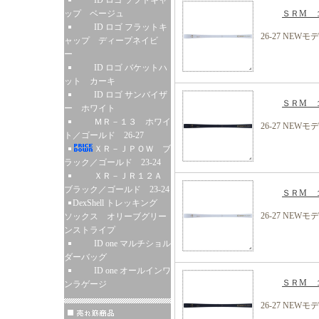
ID ロゴ ソフトキャ
ップ ベージュ
ＳＲM １
ID ロゴ フラットキ
26-27 NEWモ
ャップ ディープネイビ
ー
ID ロゴ バケットハ
ット カーキ
ID ロゴ サンバイザ
ＳＲM １
ー ホワイト
ＭＲ－１３ ホワイ
26-27 NEWモ
ト／ゴールド 26-27
ＸＲ－ＪＰＯＷ ブ
ラック／ゴールド 23-24
ＸＲ－ＪＲ１２Ａ
ブラック／ゴールド 23-24
ＳＲM １
DexShell トレッキング
26-27 NEWモ
ソックス オリーブグリー
ンストライプ
ID one マルチショル
ダーバッグ
ID one オールインワ
ＳＲM １
ンラゲージ
26-27 NEWモ