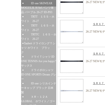
26-27 NEWモ
ID one SKIWEAR
MOGUL3L H.Sel パンツ単
品 パープル 26-27 ID-P03
TRTT １５５－ホ
ワイト 26-27
ＳＲＸ７ 
TRTT １６５－ホ
ワイト 26-27
26-27 NEWモ
TRTTC １６５－ホ
ワイト 26-27
Taubert ドライロングＴシ
ャツ ホワイト ブラッ
ク
ＳＲＸ７ 
ドライＴシャツ ID
ONE TENNIS Are you happy?
26-27 NEWモ
サックス
ドライポロシャツ
ID ONE SPORTS Dream グレ
ー
ＳＲＸ７ 
ID one シリカインナ
ーキャップ ブラック 日本
26-27 NEWモ
製
ＸＲ－１２Ａ
GLOBAL ホワイト／ゴー