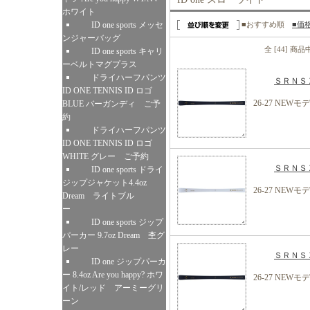
ホワイト
ID one sports メッセ
■おすすめ順
■価
ンジャーバッグ
全 [44] 商
ID one sports キャリ
ーベルトマグプラス
ドライハーフパンツ
ＳＲＮＳＸ
ID ONE TENNIS ID ロゴ
26-27 NEWモ
BLUE バーガンディ ご予
約
ドライハーフパンツ
ID ONE TENNIS ID ロゴ
WHITE グレー ご予約
ＳＲＮＳＸ
ID one sports ドライ
ジップジャケット4.4oz
26-27 NEWモ
Dream ライトブル
ー
ID one sports ジップ
パーカー 9.7oz Dream 杢グ
レー
ＳＲＮＳＸ
ID one ジップパーカ
ー 8.4oz Are you happy? ホワ
26-27 NEWモ
イト/レッド アーミーグリ
ーン