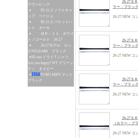
26-27
ラウンピンク
ラー：ブラッ
ID ロゴ ソフトキャ
ップ ベージュ
26-27 NE
ID ロゴ バケットハ
ット カーキ
ＭＲ－１１ ホワイ
ト／ゴールド 26-27
26-27
26-27モデル ルッ
ラー：ブラッ
クNX10-MR ブラック
26-27 NE
ID one ドライＴシャツ
Are you happy? WT グリーン
ティ ネイビー
FURO MIPS マット
26-27
ブラック
ラー：ブラッ
26-27 NE
26-27
（カラー：ブ
26-27 NE