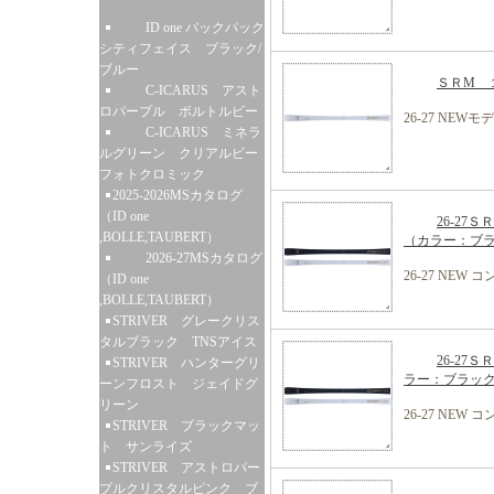
ID one バックパック
シティフェイス ブラック/
ブルー
ＳＲM １
C-ICARUS アスト
ロパープル ボルトルビー
26-27 NEWモ
C-ICARUS ミネラ
ルグリーン クリアルビー
フォトクロミック
2025-2026MSカタログ
（ID one
26-27
,BOLLE,TAUBERT）
（カラー：ブ
2026-27MSカタログ
26-27 NE
（ID one
,BOLLE,TAUBERT）
STRIVER グレークリス
タルブラック TNSアイス
26-27
STRIVER ハンターグリ
ラー：ブラッ
ーンフロスト ジェイドグ
リーン
26-27 NE
STRIVER ブラックマッ
ト サンライズ
STRIVER アストロパー
プルクリスタルピンク ブ