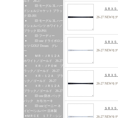
ルド 26-27
ID モーグル 3L ハー
ＳＲＸ５ 
ドシェルジャケット ブラッ
ク ID-J01
26-27 NEWモ
ID モーグル 3L ハー
ドシェルパンツ ホワイト／
ブラック ID-P01
ID フーディー
ID one ドライポロシ
ＳＲＸ５ 
ャツ GOLF Dream グレ
26-27 NEWモ
ー
ＭＲ－ＪＲ１２Ａ
ホワイト／ゴールド 26-27
ＸＲ－ＪＰＯＷ ブ
ラック／ゴールド 26-27
ＳＲＸ５ 
ＸＲ－１２Ａ ブラ
ック／ゴールド 26-27
26-27 NEWモ
ＸＲ－ＪＲ１２Ａ
ブラック／ゴールド 26-27
ID one 防水 バック
パック カモ/カーキ
ID one ビーニー ネ
ＳＲＸ５ 
イビー/シルバー 日本製
ＭＲＣＥ １７７－シン
26-27 NEWモ