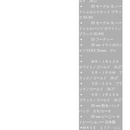
ルド 26-27
ID モーグル 3L ハー
ドシェルジャケット ブラッ
ク ID-J01
ID モーグル 3L ハー
ドシェルパンツ ホワイト／
ブラック ID-P01
ID フーディー
ID one ドライポロシ
ャツ GOLF Dream グレ
ー
ＭＲ－ＪＲ１２Ａ
ホワイト／ゴールド 26-27
ＸＲ－ＪＰＯＷ ブ
ラック／ゴールド 26-27
ＸＲ－１２Ａ ブラ
ック／ゴールド 26-27
ＸＲ－ＪＲ１２Ａ
ブラック／ゴールド 26-27
ID one 防水 バック
パック カモ/カーキ
ID one ビーニー ネ
イビー/シルバー 日本製
ＭＲＣＥ １７７－シン