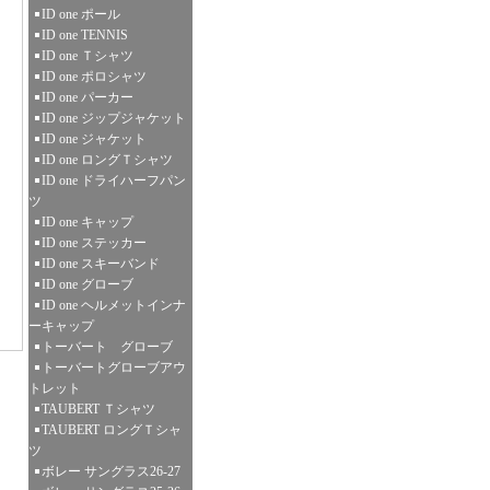
ID one ポール
ID one TENNIS
ID one Ｔシャツ
ID one ポロシャツ
ID one パーカー
ID one ジップジャケット
ID one ジャケット
ID one ロングＴシャツ
ID one ドライハーフパン
ツ
ID one キャップ
ID one ステッカー
ID one スキーバンド
ID one グローブ
ID one ヘルメットインナ
ーキャップ
トーバート グローブ
トーバートグローブアウ
トレット
TAUBERT Ｔシャツ
TAUBERT ロングＴシャ
ツ
ボレー サングラス26-27