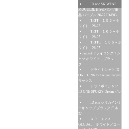
ID one SKIWEAR
MOGUL3L H.Sel パンツ単
品 パープル 26-27 ID-P03
TRTT １５５－ホ
ワイト 26-27
TRTT １６５－ホ
ワイト 26-27
TRTTC １６５－ホ
ワイト 26-27
Taubert ドライロングＴシ
ャツ ホワイト ブラッ
ク
ドライＴシャツ ID
ONE TENNIS Are you happy?
サックス
ドライポロシャツ
ID ONE SPORTS Dream グレ
ー
ID one シリカインナ
ーキャップ ブラック 日本
製
ＸＲ－１２Ａ
GLOBAL ホワイト／ゴー