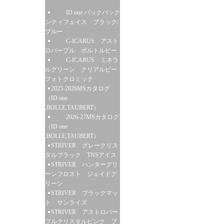
ID one バックパック
シティフェイス ブラック/
ブルー
C-ICARUS アスト
ロパープル ボルトルビー
C-ICARUS ミネラ
ルグリーン クリアルビー
フォトクロミック
2025-2026MSカタログ
（ID one
,BOLLE,TAUBERT）
2026-27MSカタログ
（ID one
,BOLLE,TAUBERT）
STRIVER グレークリス
タルブラック TNSアイス
STRIVER ハンターグリ
ーンフロスト ジェイドグ
リーン
STRIVER ブラックマッ
ト サンライズ
STRIVER アストロパー
プルクリスタルピンク ブ