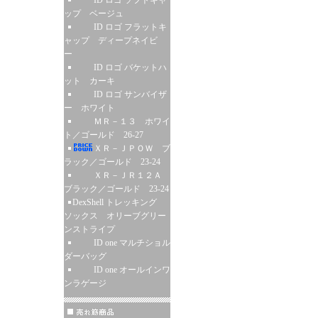
ID ロゴ ソフトキャ
ップ ベージュ
ID ロゴ フラットキ
ャップ ディープネイビ
ー
ID ロゴ バケットハ
ット カーキ
ID ロゴ サンバイザ
ー ホワイト
ＭＲ－１３ ホワイ
ト／ゴールド 26-27
ＸＲ－ＪＰＯＷ ブ
ラック／ゴールド 23-24
ＸＲ－ＪＲ１２Ａ
ブラック／ゴールド 23-24
DexShell トレッキング
ソックス オリーブグリー
ンストライプ
ID one マルチショル
ダーバッグ
ID one オールインワ
ンラゲージ