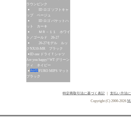
ラウンピンク
ID ロゴ ソフトキャ
ップ ベージュ
ID ロゴ バケットハ
ット カーキ
ＭＲ－１１ ホワイ
ト／ゴールド 26-27
26-27モデル ルッ
クNX10-MR ブラック
ID one ドライＴシャツ
Are you happy? WT グリーン
ティ ネイビー
FURO MIPS マット
ブラック
特定商取引法に基づく表記
｜
支払い方法に
Copyright (C) 2000-2026
MA