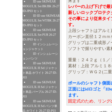
来ます
ID one SKIWEAR
レバーの上げ下げで最
MOGUL3L Set BK/BK 26-27
ID-JP03 セット
新しいロックプロテク
ID ID one SKIWEAR
その事により従来タイ
MOGUL3L Set WT/BK 26-27
す。
ID-JP03 セット
上段シャフトはアルミ
ID one SKIWEAR
MOGUL3L Set PUR 26-27
カーボン直径１２ｍｍ
ID-JP03 セット
グリップは二重成形ノ
ID インシュレーシ
ソフトで握りやすい素
ョンジャケット
ID インシュレーシ
ョンパンツ
重量：２４２ｇ（１／
ID one SKIWEAR
素材：上段 アルミ１８
MOGUL3L H.Sel ジャケッ
グリップ：ＷＧ２(二重
ト単品 ホワイト 26-27 ID-
J03
ID one SKIWEAR
ポールのシャフト側面に
MOGUL3L H.Sel ジャケッ
正面にはidロゴと「IDo
ト単品 パープル 26-27 ID-
ます。
J03
固定式のため、リング
ID one SKIWEAR
MOGUL3L H.Sel パンツ単
品 ホワイト 26-27 ID-P03