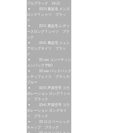
プルブラック 24-25
ID33 裏起毛 メンズ
ロングＴシャツ ブラッ
ク
ID51 裏起毛 レディ
ースロングＴシャツ ブラ
ック
ID41 裏起毛 ジュニ
アロングタイツ ブラッ
ク
ID one コンペティシ
ョンバッグ PRO
ID one バックパック
シティフェイス ブラック/
ブルー
ID33 芦原空手 コラ
ボレーション ロングＴシャ
ツ ブラック
ID41 芦原空手 コラ
ボレーション ロングタイ
ツ ブラック
ID ロゴ ベーシック
キャップ ブラック