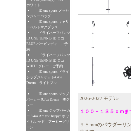
ホワイト
ID one sports メッセ
ンジャーバッグ
ID one sports キャリ
ーベルトマグプラス
ドライハーフパンツ
ID ONE TENNIS ID ロゴ
BLUE バーガンディ ご予
約
ドライハーフパンツ
ID ONE TENNIS ID ロゴ
WHITE グレー ご予約
ID one sports ドライ
ジップジャケット4.4oz
Dream ライトブル
ー
ID one sports ジップ
2026-2027 モデル
パーカー 9.7oz Dream 杢グ
レー
ID one ジップパーカ
１００－１３５ｃｍま
ー 8.4oz Are you happy? ホワ
イト/レッド アーミーグリ
９５mmのパウダーリ
ーン