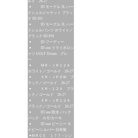
ルド 26-27
ID モーグル 3L ハー
ドシェルジャケット ブラッ
ク ID-J01
ID モーグル 3L ハー
ドシェルパンツ ホワイト／
ブラック ID-P01
ID フーディー
ID one ドライポロシ
ャツ GOLF Dream グレ
ー
ＭＲ－ＪＲ１２Ａ
ホワイト／ゴールド 26-27
ＸＲ－ＪＰＯＷ ブ
ラック／ゴールド 26-27
ＸＲ－１２Ａ ブラ
ック／ゴールド 26-27
ＸＲ－ＪＲ１２Ａ
ブラック／ゴールド 26-27
ID one 防水 バック
パック カモ/カーキ
ID one ビーニー ネ
イビー/シルバー 日本製
ＭＲＣＥ １７７－シン