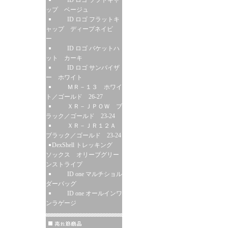
ID ロゴ ソフトキャ
ップ ベージュ
ID ロゴ フラットキ
ャップ ディープネイビ
ー
ID ロゴ バケットハ
ット カーキ
ID ロゴ サンバイザ
ー ホワイト
ＭＲ－１３ ホワイ
ト／ゴールド 26-27
ＸＲ－ＪＰＯＷ ブ
ラック／ゴールド 23-24
ＸＲ－ＪＲ１２Ａ
ブラック／ゴールド 23-24
DexShell トレッキング
ソックス オリーブグリー
ンストライプ
ID one マルチショル
ダーバッグ
ID one オールインワ
ンラゲージ