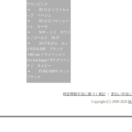
ラウンピンク
ID ロゴ ソフトキャ
ップ ベージュ
ID ロゴ バケットハ
ット カーキ
ＭＲ－１１ ホワイ
ト／ゴールド 26-27
26-27モデル ルッ
クNX10-MR ブラック
ID one ドライＴシャツ
Are you happy? WT グリーン
ティ ネイビー
FURO MIPS マット
ブラック
特定商取引法に基づく表記
｜
支払い方法に
Copyright (C) 2000-2026
MA