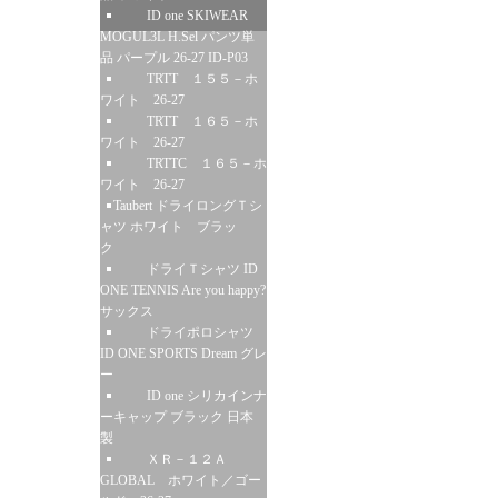
ID one SKIWEAR
MOGUL3L H.Sel パンツ単
品 パープル 26-27 ID-P03
TRTT １５５－ホ
ワイト 26-27
TRTT １６５－ホ
ワイト 26-27
TRTTC １６５－ホ
ワイト 26-27
Taubert ドライロングＴシ
ャツ ホワイト ブラッ
ク
ドライＴシャツ ID
ONE TENNIS Are you happy?
サックス
ドライポロシャツ
ID ONE SPORTS Dream グレ
ー
ID one シリカインナ
ーキャップ ブラック 日本
製
ＸＲ－１２Ａ
GLOBAL ホワイト／ゴー