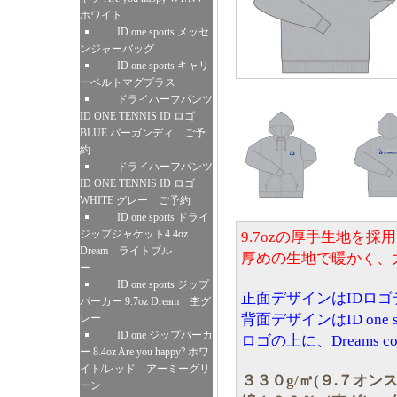
ホワイト
ID one sports メッセ
ンジャーバッグ
ID one sports キャリ
ーベルトマグプラス
ドライハーフパンツ
ID ONE TENNIS ID ロゴ
BLUE バーガンディ ご予
約
ドライハーフパンツ
ID ONE TENNIS ID ロゴ
WHITE グレー ご予約
ID one sports ドライ
ジップジャケット4.4oz
9.7ozの厚手生地を
Dream ライトブル
厚めの生地で暖かく、
ー
ID one sports ジップ
正面デザインはIDロゴデ
パーカー 9.7oz Dream 杢グ
背面デザインはID one s
レー
ID one ジップパーカ
ロゴの上に、Dreams com
ー 8.4oz Are you happy? ホワ
イト/レッド アーミーグリ
３３０g/㎡(９.７オン
ーン