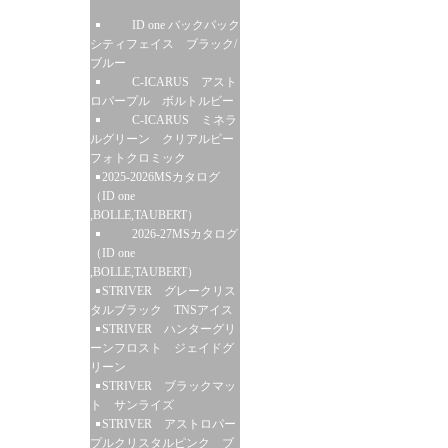
ID one バックパック
シティフェイス ブラック/
ブルー
C-ICARUS アスト
ロパープル ボルトルビー
C-ICARUS ミネラ
ルグリーン クリアルビー
フォトクロミック
2025-2026MSカタログ
（ID one
,BOLLE,TAUBERT）
2026-27MSカタログ
（ID one
,BOLLE,TAUBERT）
STRIVER グレークリス
タルブラック TNSアイス
STRIVER ハンターグリ
ーンフロスト ジェイドグ
リーン
STRIVER ブラックマッ
ト サンライズ
STRIVER アストロパー
プルクリスタルピンク ブ