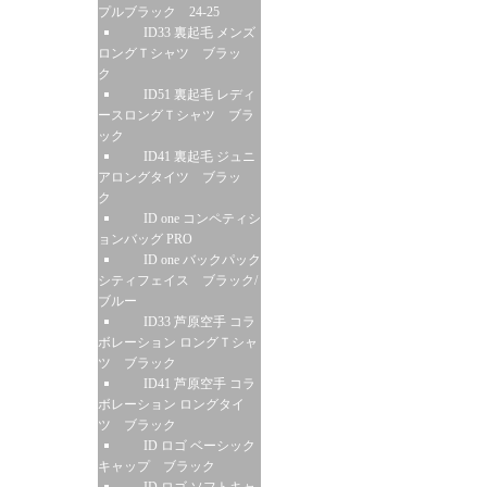
プルブラック 24-25
ID33 裏起毛 メンズ
ロングＴシャツ ブラッ
ク
ID51 裏起毛 レディ
ースロングＴシャツ ブラ
ック
ID41 裏起毛 ジュニ
アロングタイツ ブラッ
ク
ID one コンペティシ
ョンバッグ PRO
ID one バックパック
シティフェイス ブラック/
ブルー
ID33 芦原空手 コラ
ボレーション ロングＴシャ
ツ ブラック
ID41 芦原空手 コラ
ボレーション ロングタイ
ツ ブラック
ID ロゴ ベーシック
キャップ ブラック