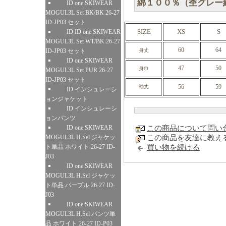
綿１００％（杢グレー
ID one SKIWEAR
MOGUL3L Set BK/BK 26-27
ID-JP03 セット
SIZE
XS
S
ID ID one SKIWEAR
MOGUL3L Set WT/BK 26-27
60
64
ID-JP03 セット
身丈
ID one SKIWEAR
47
50
身巾
MOGUL3L Set PUR 26-27
ID-JP03 セット
56
59
袖丈
ID インシュレーシ
ョンジャケット
ID インシュレーシ
ョンパンツ
ID one SKIWEAR
この商品について問い
MOGUL3L H.Sel ジャケッ
この商品を友達に教え
ト単品 ホワイト 26-27 ID-
買い物を続ける
J03
ID one SKIWEAR
MOGUL3L H.Sel ジャケッ
ト単品 パープル 26-27 ID-
J03
ID one SKIWEAR
MOGUL3L H.Sel パンツ単
品 ホワイト 26-27 ID-P03