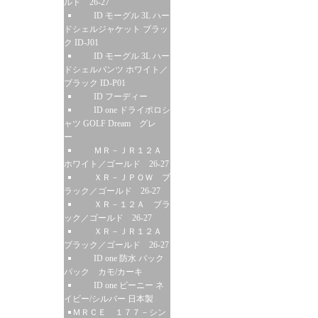
ルド 26-27
ID モーグル 3L ハー
ドシェルジャケット ブラッ
ク ID-J01
ID モーグル 3L ハー
ドシェルパンツ ホワイト／
ブラック ID-P01
ID フーディー
ID one ドライポロシ
ャツ GOLF Dream グレ
ー
ＭＲ－ＪＲ１２Ａ
ホワイト／ゴールド 26-27
ＸＲ－ＪＰＯＷ ブ
ラック／ゴールド 26-27
ＸＲ－１２Ａ ブラ
ック／ゴールド 26-27
ＸＲ－ＪＲ１２Ａ
ブラック／ゴールド 26-27
ID one 防水 バック
パック カモ/カーキ
ID one ビーニー ネ
イビー/シルバー 日本製
ＭＲＣＥ １７７－シン