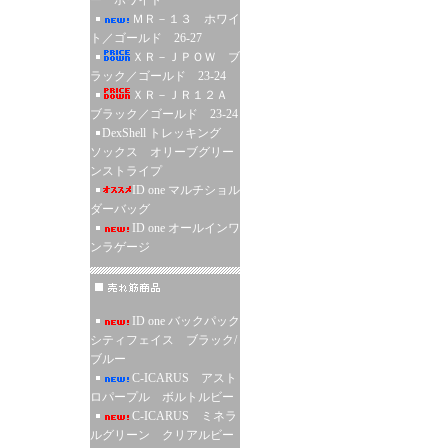
ー ホワイト
ＭＲ－１３ ホワイ
ト／ゴールド 26-27
ＸＲ－ＪＰＯＷ ブ
ラック／ゴールド 23-24
ＸＲ－ＪＲ１２Ａ
ブラック／ゴールド 23-24
DexShell トレッキング
ソックス オリーブグリー
ンストライプ
ID one マルチショル
ダーバッグ
ID one オールインワ
ンラゲージ
ID one バックパック
シティフェイス ブラック/
ブルー
C-ICARUS アスト
ロパープル ボルトルビー
C-ICARUS ミネラ
ルグリーン クリアルビー