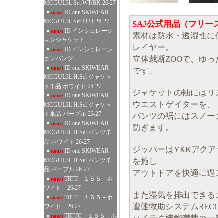
MOGUL3L Set WT/BK 26-27
ID one SKIWEAR
MOGUL3L Set PUR 26-27
SAJ公式用品（フリー
ID インシュレーシ
素材は防水・透湿性に
ョンジャケット
レイヤー。
ID インシュレーシ
立体裁断ZOOで、ゆ
ョンパンツ
ID one SKIWEAR
です。
MOGUL3L H.Sel ジャケッ
ト単品 ホワイト 26-27
ジャケットの袖にはリ
ID one SKIWEAR
ウエストゲイターを、
MOGUL3L H.Sel ジャケッ
ト単品 パープル 26-27
パンツの裾にはスノー
ID one SKIWEAR
防ぎます。
MOGUL3L H.Sel パンツ単
品 ホワイト 26-27
ジッパーはYKKアク
ID one SKIWEAR
を施し
MOGUL3L H.Sel パンツ単
品 パープル 26-27
アウトドアを快適に過
TRTT １５５－ホ
ワイト 26-27
また湿気を排出できる
TRTT １６５－ホ
遭難救助システムREC
ワイト 26-27
TRTTC １６５－ホ