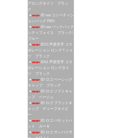
アロングタイツ ブラッ
ク
ID one コンペティシ
ョンバッグ PRO
ID one バックパック
シティフェイス ブラック/
ブルー
ID33 芦原空手 コラ
ボレーション ロングＴシャ
ツ ブラック
ID41 芦原空手 コラ
ボレーション ロングタイ
ツ ブラック
ID ロゴ ベーシック
キャップ ブラック
ID ロゴ ソフトキャ
ップ ベージュ
ID ロゴ フラットキ
ャップ ディープネイビ
ー
ID ロゴ バケットハ
ット カーキ
ID ロゴ サンバイザ