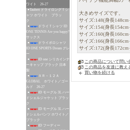
ハイテク機能満載の一
ワイト 26-27
Taubert ドライロングＴシ
大きめサイズです。
ャツ ホワイト ブラッ
サイズ:148(身長148cm～
ク
ドライＴシャツ ID
サイズ:154(身長154cm～
ONE TENNIS Are you happy?
サイズ:160(身長160cm～
サックス
サイズ:166(身長166cm～
ドライポロシャツ
サイズ:172(身長172cm～
ID ONE SPORTS Dream グレ
ー
ID one シリカインナ
この商品について問い
ーキャップ ブラック 日本
この商品を友達に教え
製
買い物を続ける
ＸＲ－１２Ａ
GLOBAL ホワイト／ゴー
ルド 26-27
ID モーグル 3L ハー
ドシェルジャケット ブラッ
ク
ID モーグル 3L ハー
ドシェルパンツ ホワイト／
ブラック
ID フーディー