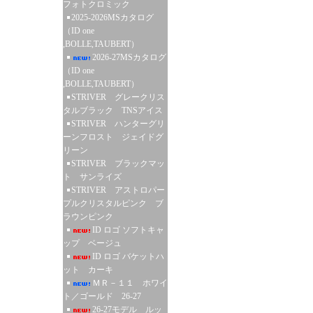
フォトクロミック
2025-2026MSカタログ
（ID one
,BOLLE,TAUBERT）
2026-27MSカタログ
（ID one
,BOLLE,TAUBERT）
STRIVER グレークリス
タルブラック TNSアイス
STRIVER ハンターグリ
ーンフロスト ジェイドグ
リーン
STRIVER ブラックマッ
ト サンライズ
STRIVER アストロパー
プルクリスタルピンク ブ
ラウンピンク
ID ロゴ ソフトキャ
ップ ベージュ
ID ロゴ バケットハ
ット カーキ
ＭＲ－１１ ホワイ
ト／ゴールド 26-27
26-27モデル ルッ