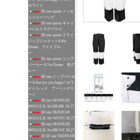
ホワイト
ID one sports メッセ
ンジャーバッグ
ID one sports キャリ
ーベルトマグプラス
ID one sports ドライ
ジップジャケット4.4oz
Dream ライトブル
ー
ID one sports ジップ
パーカー 9.7oz Dream 杢グ
レー
ID one ジップパーカ
ー 8.4oz Are you happy? ホワ
イト/レッド アーミーグリ
ーン
ID one SKIWEAR
MOGUL3L Set BK/BK 26-27
ID one SKIWEAR
MOGUL3L Set WT/WT 26-27
ID one SKIWEAR
MOGUL3L Set BK/WT 26-27
ID ID one SKIWEAR