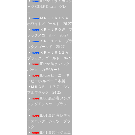
ID one ドライポロシ
ャツ GOLF Dream グレ
ー
ＭＲ－ＪＲ１２Ａ
ホワイト／ゴールド 26-27
ＸＲ－ＪＰＯＷ ブ
ラック／ゴールド 26-27
ＸＲ－１２Ａ ブラ
ック／ゴールド 26-27
ＸＲ－ＪＲ１２Ａ
ブラック／ゴールド 26-27
ID one 防水 バック
パック カモ/カーキ
ID one ビーニー ネ
イビー/シルバー 日本製
ＭＲＣＥ １７７－シン
プルブラック 24-25
ID33 裏起毛 メンズ
ロングＴシャツ ブラッ
ク
ID51 裏起毛 レディ
ースロングＴシャツ ブラ
ック
ID41 裏起毛 ジュニ