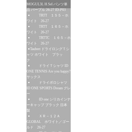
MOGUL3L H.Sel パンツ単
品 パープル 26-27 ID-P03
TRTT １５５－ホ
ワイト 26-27
TRTT １６５－ホ
ワイト 26-27
TRTTC １６５－ホ
ワイト 26-27
Taubert ドライロングＴシ
ャツ ホワイト ブラッ
ク
ドライＴシャツ ID
ONE TENNIS Are you happy?
サックス
ドライポロシャツ
ID ONE SPORTS Dream グレ
ー
ID one シリカインナ
ーキャップ ブラック 日本
製
ＸＲ－１２Ａ
GLOBAL ホワイト／ゴー
ルド 26-27