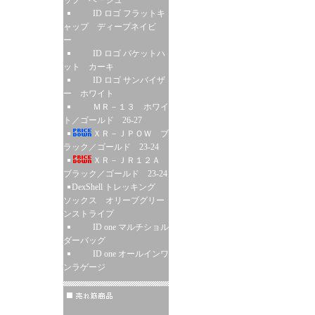
ップ ベージュ
ID ロゴ フラットキ
ャップ ディープネイビ
ー
ID ロゴ バケットハ
ット カーキ
ID ロゴ サンバイザ
ー ホワイト
ＭＲ－１３ ホワイ
ト／ゴールド 26-27
ＸＲ－ＪＰＯＷ ブ
ラック／ゴールド 23-24
ＸＲ－ＪＲ１２Ａ
ブラック／ゴールド 23-24
DexShell トレッキング
ソックス オリーブグリー
ンストライプ
ID one マルチショル
ダーバッグ
ID one オールインワ
ンラゲージ