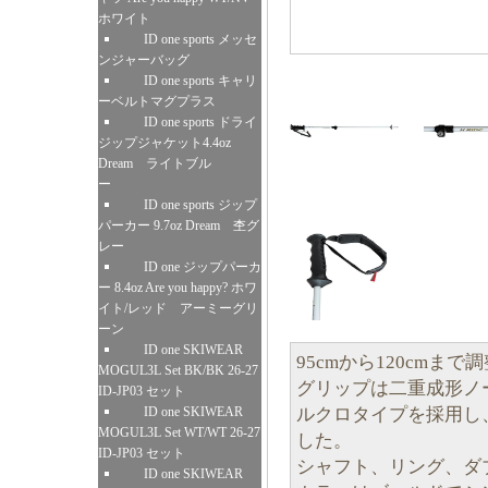
ホワイト
ID one sports メッセ
ンジャーバッグ
ID one sports キャリ
ーベルトマグプラス
ID one sports ドライ
ジップジャケット4.4oz
Dream ライトブル
ー
ID one sports ジップ
パーカー 9.7oz Dream 杢グ
レー
ID one ジップパーカ
ー 8.4oz Are you happy? ホワ
イト/レッド アーミーグリ
ーン
ID one SKIWEAR
95cmから120cmま
MOGUL3L Set BK/BK 26-27
グリップは二重成形ノ
ID-JP03 セット
ルクロタイプを採用し
ID one SKIWEAR
MOGUL3L Set WT/WT 26-27
した。
ID-JP03 セット
シャフト、リング、ダ
ID one SKIWEAR