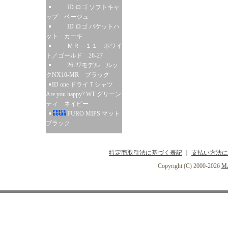
ID ロゴ ソフトキャ
ップ ベージュ
ID ロゴ バケットハ
ット カーキ
ＭＲ－１１ ホワイ
ト／ゴールド 26-27
26-27モデル ルッ
クNX10-MR ブラック
ID one ドライＴシャツ
Are you happy? WT グリーン
ティ ネイビー
FURO MIPS マット
ブラック
特定商取引法に基づく表記
｜
支払い方法に
Copyright (C) 2000-2026
MA