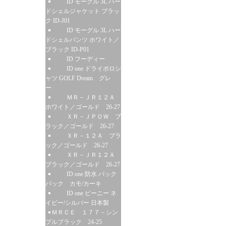
ID モーグル 3L ハー
ドシェルジャケット ブラッ
ク ID-J01
ID モーグル 3L ハー
ドシェルパンツ ホワイト／
ブラック ID-P01
ID フーディー
ID one ドライポロシ
ャツ GOLF Dream グレ
ー
ＭＲ－ＪＲ１２Ａ
ホワイト／ゴールド 26-27
ＸＲ－ＪＰＯＷ ブ
ラック／ゴールド 26-27
ＸＲ－１２Ａ ブラ
ック／ゴールド 26-27
ＸＲ－ＪＲ１２Ａ
ブラック／ゴールド 26-27
ID one 防水 バック
パック カモ/カーキ
ID one ビーニー ネ
イビー/シルバー 日本製
ＭＲＣＥ １７７－シン
プルブラック 24-25