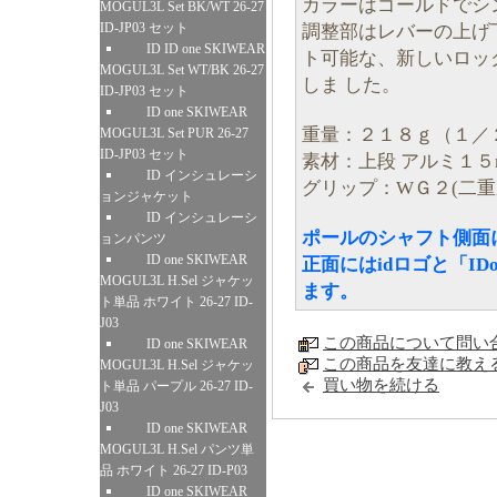
カラーはゴールドでシ
MOGUL3L Set BK/WT 26-27
ID-JP03 セット
調整部はレバーの上げ
ID ID one SKIWEAR
ト可能な、新しいロッ
MOGUL3L Set WT/BK 26-27
しま した。
ID-JP03 セット
ID one SKIWEAR
重量：２１８ｇ（１／
MOGUL3L Set PUR 26-27
ID-JP03 セット
素材：上段 アルミ１５
ID インシュレーシ
グリップ：WＧ２(二重
ョンジャケット
ID インシュレーシ
ポールのシャフト側面に
ョンパンツ
ID one SKIWEAR
正面にはidロゴと「IDo
MOGUL3L H.Sel ジャケッ
ます。
ト単品 ホワイト 26-27 ID-
J03
この商品について問い
ID one SKIWEAR
この商品を友達に教え
MOGUL3L H.Sel ジャケッ
買い物を続ける
ト単品 パープル 26-27 ID-
J03
ID one SKIWEAR
MOGUL3L H.Sel パンツ単
品 ホワイト 26-27 ID-P03
ID one SKIWEAR