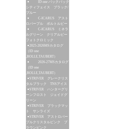
ID one バックパック
シティフェイス ブラック/
ブルー
C-ICARUS アスト
ロパープル ボルトルビー
C-ICARUS ミネラ
ルグリーン クリアルビー
フォトクロミック
2025-2026MSカタログ
（ID one
,BOLLE,TAUBERT）
2026-27MSカタログ
（ID one
,BOLLE,TAUBERT）
STRIVER グレークリス
タルブラック TNSアイス
STRIVER ハンターグリ
ーンフロスト ジェイドグ
リーン
STRIVER ブラックマッ
ト サンライズ
STRIVER アストロパー
プルクリスタルピンク ブ
ラウンピンク