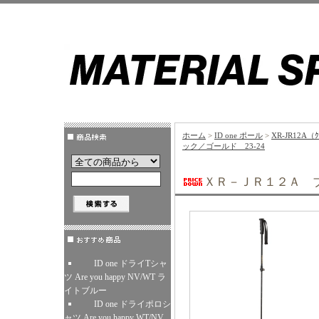
ホーム
>
ID one ポール
>
XR-JR12A（ｸ
ック／ゴールド 23-24
ＸＲ－ＪＲ１２Ａ ブ
ID one ドライTシャ
ツ Are you happy NV/WT ラ
イトブルー
ID one ドライポロシ
ャツ Are you happy WT/NV