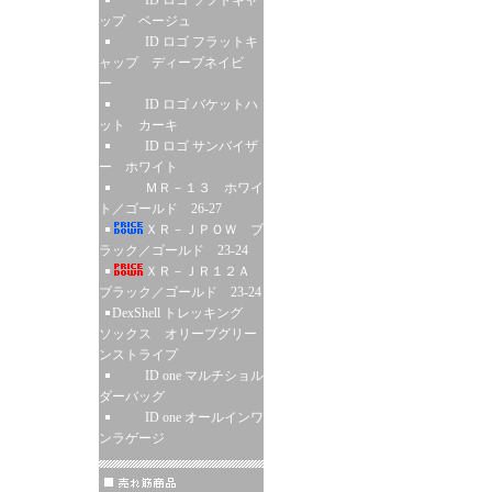
ID ロゴ ソフトキャ
ップ ベージュ
ID ロゴ フラットキ
ャップ ディープネイビ
ー
ID ロゴ バケットハ
ット カーキ
ID ロゴ サンバイザ
ー ホワイト
ＭＲ－１３ ホワイ
ト／ゴールド 26-27
ＸＲ－ＪＰＯＷ ブ
ラック／ゴールド 23-24
ＸＲ－ＪＲ１２Ａ
ブラック／ゴールド 23-24
DexShell トレッキング
ソックス オリーブグリー
ンストライプ
ID one マルチショル
ダーバッグ
ID one オールインワ
ンラゲージ