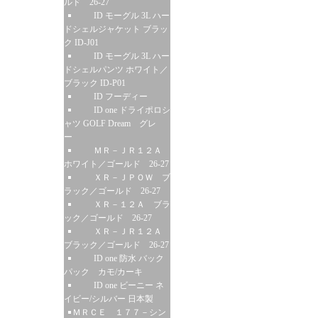
ルド 26-27
ID モーグル 3L ハー
ドシェルジャケット ブラッ
ク ID-J01
ID モーグル 3L ハー
ドシェルパンツ ホワイト／
ブラック ID-P01
ID フーディー
ID one ドライポロシ
ャツ GOLF Dream グレ
ー
ＭＲ－ＪＲ１２Ａ
ホワイト／ゴールド 26-27
ＸＲ－ＪＰＯＷ ブ
ラック／ゴールド 26-27
ＸＲ－１２Ａ ブラ
ック／ゴールド 26-27
ＸＲ－ＪＲ１２Ａ
ブラック／ゴールド 26-27
ID one 防水 バック
パック カモ/カーキ
ID one ビーニー ネ
イビー/シルバー 日本製
ＭＲＣＥ １７７－シン