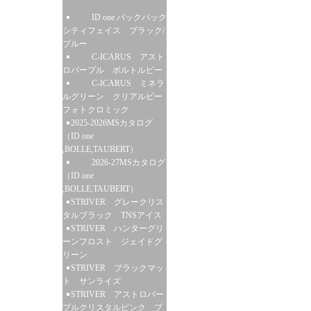
ID one バックパック
シティフェイス ブラック/
ブルー
C-ICARUS アスト
ロパープル ボルトルビー
C-ICARUS ミネラ
ルグリーン クリアルビー
フォトクロミック
2025-2026MSカタログ
（ID one
,BOLLE,TAUBERT）
2026-27MSカタログ
（ID one
,BOLLE,TAUBERT）
STRIVER グレークリス
タルブラック TNSアイス
STRIVER ハンターグリ
ーンフロスト ジェイドグ
リーン
STRIVER ブラックマッ
ト サンライズ
STRIVER アストロパー
プルクリスタルピンク ブ