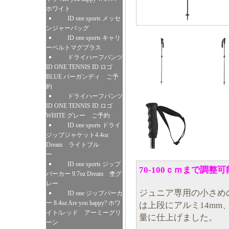
ホワイト
ID one sports メッセ
ンジャーバッグ
ID one sports キャリ
ーベルトマグプラス
ドライハーフパンツ
ID ONE TENNIS ID ロゴ
BLUE バーガンディ ご予
約
ドライハーフパンツ
ID ONE TENNIS ID ロゴ
WHITE グレー ご予約
ID one sports ドライ
ジップジャケット4.4oz
Dream ライトブル
ー
ID one sports ジップ
70-100ｃｍまで調整
パーカー 9.7oz Dream 杢グ
レー
ジュニア専用の小さめ
ID one ジップパーカ
ー 8.4oz Are you happy? ホワ
は上段にアルミ14mm
イト/レッド アーミーグリ
量に仕上げました。
ーン