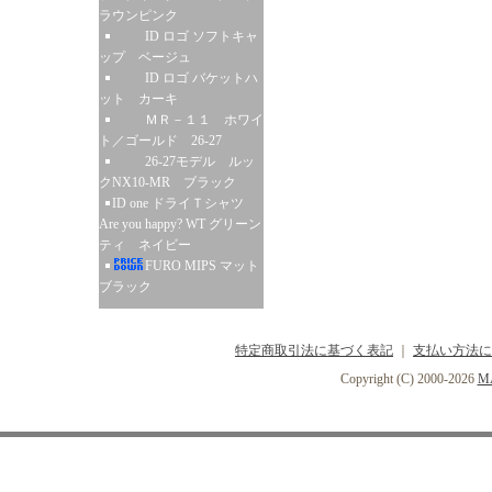
ラウンピンク
ID ロゴ ソフトキャ
ップ ベージュ
ID ロゴ バケットハ
ット カーキ
ＭＲ－１１ ホワイ
ト／ゴールド 26-27
26-27モデル ルッ
クNX10-MR ブラック
ID one ドライＴシャツ
Are you happy? WT グリーン
ティ ネイビー
FURO MIPS マット
ブラック
特定商取引法に基づく表記
｜
支払い方法に
Copyright (C) 2000-2026
MA