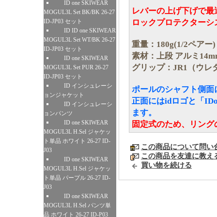
ID one SKIWEAR
レバーの上げ下げで最
MOGUL3L Set BK/BK 26-27
ロックプロテクターシ
ID-JP03 セット
ID ID one SKIWEAR
MOGUL3L Set WT/BK 26-27
重量：180g(1/2ペアー)
ID-JP03 セット
素材：上段 アルミ14m
ID one SKIWEAR
グリップ：JR1（ウレ
MOGUL3L Set PUR 26-27
ID-JP03 セット
ID インシュレーシ
ポールのシャフト側面に
ョンジャケット
正面にはidロゴと「IDo
ID インシュレーシ
ます。
ョンパンツ
ID one SKIWEAR
固定式のため、リング
MOGUL3L H.Sel ジャケッ
ト単品 ホワイト 26-27 ID-
この商品について問い
J03
この商品を友達に教え
ID one SKIWEAR
買い物を続ける
MOGUL3L H.Sel ジャケッ
ト単品 パープル 26-27 ID-
J03
ID one SKIWEAR
MOGUL3L H.Sel パンツ単
品 ホワイト 26-27 ID-P03