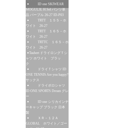
ID one SKIWEAR
MOGUL3L H.Sel パンツ単
品 パープル 26-27 ID-P03
TRTT １５５－ホ
ワイト 26-27
TRTT １６５－ホ
ワイト 26-27
TRTTC １６５－ホ
ワイト 26-27
Taubert ドライロングＴシ
ャツ ホワイト ブラッ
ク
ドライＴシャツ ID
ONE TENNIS Are you happy?
サックス
ドライポロシャツ
ID ONE SPORTS Dream グレ
ー
ID one シリカインナ
ーキャップ ブラック 日本
製
ＸＲ－１２Ａ
GLOBAL ホワイト／ゴー