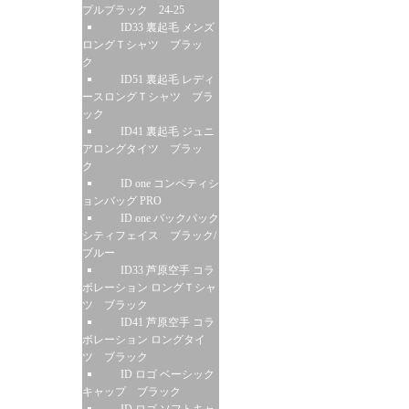
プルブラック 24-25
ID33 裏起毛 メンズ
ロングＴシャツ ブラッ
ク
ID51 裏起毛 レディ
ースロングＴシャツ ブラ
ック
ID41 裏起毛 ジュニ
アロングタイツ ブラッ
ク
ID one コンペティシ
ョンバッグ PRO
ID one バックパック
シティフェイス ブラック/
ブルー
ID33 芦原空手 コラ
ボレーション ロングＴシャ
ツ ブラック
ID41 芦原空手 コラ
ボレーション ロングタイ
ツ ブラック
ID ロゴ ベーシック
キャップ ブラック