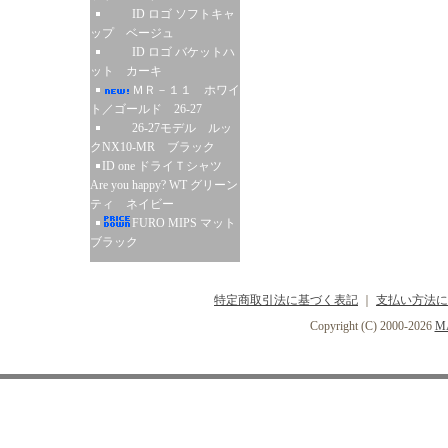
ID ロゴ ソフトキャ
ップ ベージュ
ID ロゴ バケットハ
ット カーキ
ＭＲ－１１ ホワイ
ト／ゴールド 26-27
26-27モデル ルッ
クNX10-MR ブラック
ID one ドライＴシャツ
Are you happy? WT グリーン
ティ ネイビー
FURO MIPS マット
ブラック
特定商取引法に基づく表記
｜
支払い方法に
Copyright (C) 2000-2026
MA