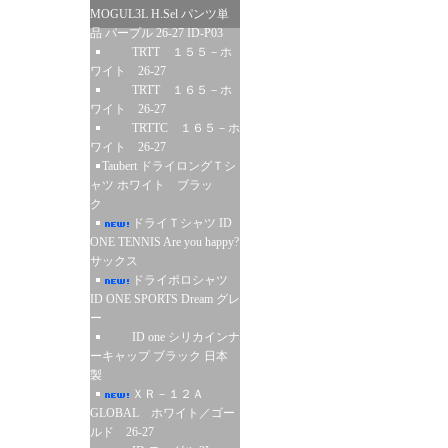
MOGUL3L H.Sel パンツ単
品 パープル 26-27 ID-P03
TRTT １５５－ホ
ワイト 26-27
TRTT １６５－ホ
ワイト 26-27
TRTTC １６５－ホ
ワイト 26-27
Taubert ドライロングＴシ
ャツ ホワイト ブラッ
ク
ドライＴシャツ ID
ONE TENNIS Are you happy?
サックス
ドライポロシャツ
ID ONE SPORTS Dream グレ
ー
ID one シリカインナ
ーキャップ ブラック 日本
製
ＸＲ－１２Ａ
GLOBAL ホワイト／ゴー
ルド 26-27