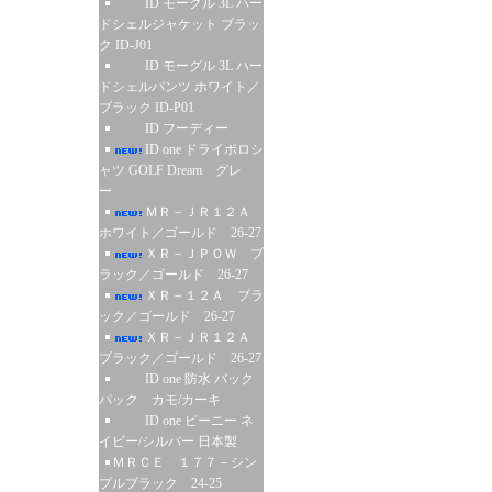
ID モーグル 3L ハー
ドシェルジャケット ブラッ
ク ID-J01
ID モーグル 3L ハー
ドシェルパンツ ホワイト／
ブラック ID-P01
ID フーディー
ID one ドライポロシ
ャツ GOLF Dream グレ
ー
ＭＲ－ＪＲ１２Ａ
ホワイト／ゴールド 26-27
ＸＲ－ＪＰＯＷ ブ
ラック／ゴールド 26-27
ＸＲ－１２Ａ ブラ
ック／ゴールド 26-27
ＸＲ－ＪＲ１２Ａ
ブラック／ゴールド 26-27
ID one 防水 バック
パック カモ/カーキ
ID one ビーニー ネ
イビー/シルバー 日本製
ＭＲＣＥ １７７－シン
プルブラック 24-25