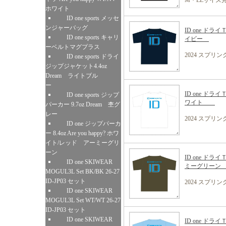
M・LLサイズ
ホワイト
ID one sports メッセ
ンジャーバッグ
ID one ドライ
ID one sports キャリ
イビー
ーベルトマグプラス
2024 スプリ
ID one sports ドライ
ジップジャケット4.4oz
Dream ライトブル
ー
ID one ドライ
ID one sports ジップ
ワイト
パーカー 9.7oz Dream 杢グ
レー
2024 スプリ
ID one ジップパーカ
ー 8.4oz Are you happy? ホワ
イト/レッド アーミーグリ
ーン
ID one ドライ
ID one SKIWEAR
ミーグリー
MOGUL3L Set BK/BK 26-27
ID-JP03 セット
2024 スプリ
ID one SKIWEAR
MOGUL3L Set WT/WT 26-27
ID-JP03 セット
ID one SKIWEAR
ID one ドライ