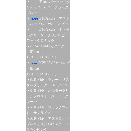
ID one バックパック
シティフェイス ブラック/
ブルー
C-ICARUS アスト
ロパープル ボルトルビー
C-ICARUS ミネラ
ルグリーン クリアルビー
フォトクロミック
2025-2026MSカタログ
（ID one
,BOLLE,TAUBERT）
2026-27MSカタログ
（ID one
,BOLLE,TAUBERT）
STRIVER グレークリス
タルブラック TNSアイス
STRIVER ハンターグリ
ーンフロスト ジェイドグ
リーン
STRIVER ブラックマッ
ト サンライズ
STRIVER アストロパー
プルクリスタルピンク ブ
ラウンピンク