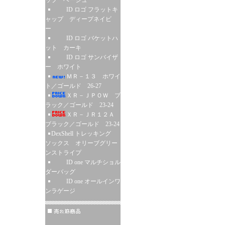
ップ ベージュ
ID ロゴ フラットキ
ャップ ディープネイビ
ー
ID ロゴ バケットハ
ット カーキ
ID ロゴ サンバイザ
ー ホワイト
ＭＲ－１３ ホワイ
ト／ゴールド 26-27
ＸＲ－ＪＰＯＷ ブ
ラック／ゴールド 23-24
ＸＲ－ＪＲ１２Ａ
ブラック／ゴールド 23-24
DexShell トレッキング
ソックス オリーブグリー
ンストライプ
ID one マルチショル
ダーバッグ
ID one オールインワ
ンラゲージ