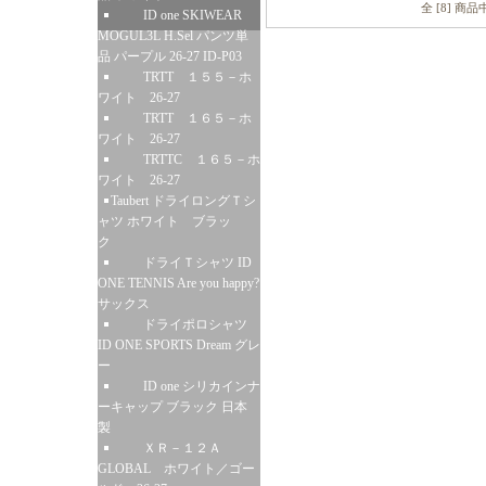
全 [8] 商
ID one SKIWEAR
MOGUL3L H.Sel パンツ単
品 パープル 26-27 ID-P03
TRTT １５５－ホ
ワイト 26-27
TRTT １６５－ホ
ワイト 26-27
TRTTC １６５－ホ
ワイト 26-27
Taubert ドライロングＴシ
ャツ ホワイト ブラッ
ク
ドライＴシャツ ID
ONE TENNIS Are you happy?
サックス
ドライポロシャツ
ID ONE SPORTS Dream グレ
ー
ID one シリカインナ
ーキャップ ブラック 日本
製
ＸＲ－１２Ａ
GLOBAL ホワイト／ゴー