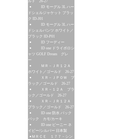
ルド 26-27
ID モーグル 3L ハー
ドシェルジャケット ブラッ
ク ID-J01
ID モーグル 3L ハー
ドシェルパンツ ホワイト／
ブラック ID-P01
ID フーディー
ID one ドライポロシ
ャツ GOLF Dream グレ
ー
ＭＲ－ＪＲ１２Ａ
ホワイト／ゴールド 26-27
ＸＲ－ＪＰＯＷ ブ
ラック／ゴールド 26-27
ＸＲ－１２Ａ ブラ
ック／ゴールド 26-27
ＸＲ－ＪＲ１２Ａ
ブラック／ゴールド 26-27
ID one 防水 バック
パック カモ/カーキ
ID one ビーニー ネ
イビー/シルバー 日本製
ＭＲＣＥ １７７－シン