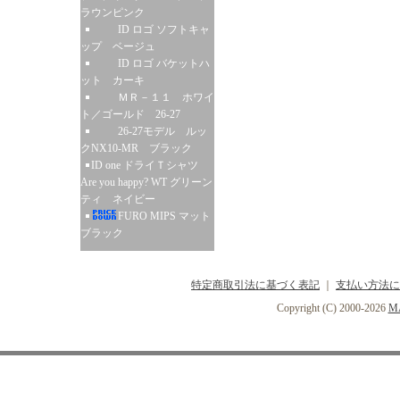
ラウンピンク
ID ロゴ ソフトキャ
ップ ベージュ
ID ロゴ バケットハ
ット カーキ
ＭＲ－１１ ホワイ
ト／ゴールド 26-27
26-27モデル ルッ
クNX10-MR ブラック
ID one ドライＴシャツ
Are you happy? WT グリーン
ティ ネイビー
FURO MIPS マット
ブラック
特定商取引法に基づく表記
｜
支払い方法に
Copyright (C) 2000-2026
MA