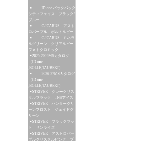
ID one バックパック
シティフェイス ブラック/
ブルー
C-ICARUS アスト
ロパープル ボルトルビー
C-ICARUS ミネラ
ルグリーン クリアルビー
フォトクロミック
2025-2026MSカタログ
（ID one
,BOLLE,TAUBERT）
2026-27MSカタログ
（ID one
,BOLLE,TAUBERT）
STRIVER グレークリス
タルブラック TNSアイス
STRIVER ハンターグリ
ーンフロスト ジェイドグ
リーン
STRIVER ブラックマッ
ト サンライズ
STRIVER アストロパー
プルクリスタルピンク ブ