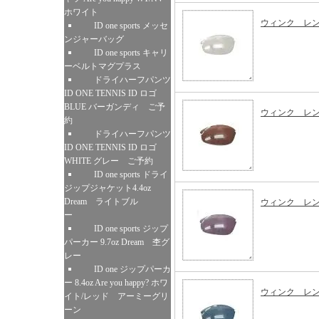
ホワイト
ウィンク レ
ID one sports メッセ
ンジャーバッグ
ID one sports キャリ
ーベルトマグプラス
ドライハーフパンツ
ID ONE TENNIS ID ロゴ
BLUE バーガンディ ご予
ウィンク レ
約
ドライハーフパンツ
ID ONE TENNIS ID ロゴ
WHITE グレー ご予約
ID one sports ドライ
ジップジャケット4.4oz
Dream ライトブル
ウィンク レ
ー
ID one sports ジップ
パーカー 9.7oz Dream 杢グ
レー
ID one ジップパーカ
ー 8.4oz Are you happy? ホワ
ウィンク レ
イト/レッド アーミーグリ
ーン