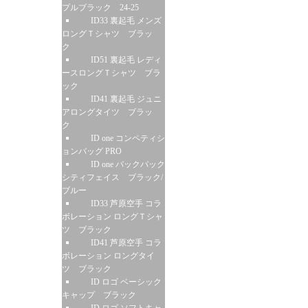
プルブラック 24-25
ID33 裏起毛 メンズ
ロングＴシャツ ブラッ
ク
ID51 裏起毛 レディ
ースロングＴシャツ ブラ
ック
ID41 裏起毛 ジュニ
アロングタイツ ブラッ
ク
ID one コンペティシ
ョンバッグ PRO
ID one バックパック
シティフェイス ブラック/
ブルー
ID33 芦原空手 コラ
ボレーション ロングＴシャ
ツ ブラック
ID41 芦原空手 コラ
ボレーション ロングタイ
ツ ブラック
ID ロゴ ベーシック
キャップ ブラック