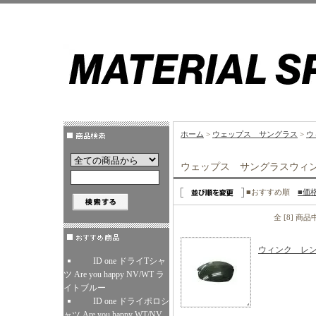
ホーム
>
ウェップス サングラス
>
ウ
ウェップス サングラスウィ
■おすすめ順
■価
全 [8] 商
ウィンク レ
ID one ドライTシャ
ツ Are you happy NV/WT ラ
イトブルー
ID one ドライポロシ
ャツ Are you happy WT/NV