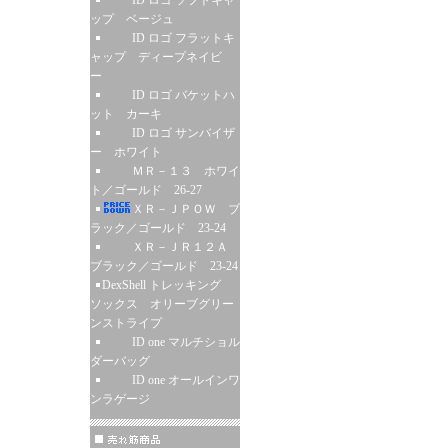
ID ロゴ ソフトキャ
ップ ベージュ
ID ロゴ フラットキ
ャップ ディープネイビ
ー
ID ロゴ バケットハ
ット カーキ
ID ロゴ サンバイザ
ー ホワイト
ＭＲ－１３ ホワイ
ト／ゴールド 26-27
ＸＲ－ＪＰＯＷ ブ
ラック／ゴールド 23-24
ＸＲ－ＪＲ１２Ａ
ブラック／ゴールド 23-24
DexShell トレッキング
ソックス オリーブグリー
ンストライプ
ID one マルチショル
ダーバッグ
ID one オールインワ
ンラゲージ