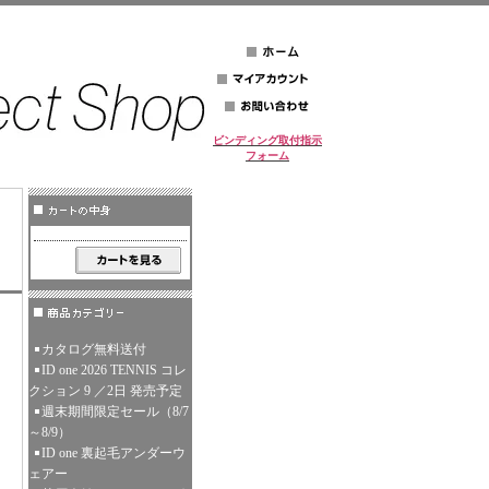
ビンディング取付指示
フォーム
カタログ無料送付
ID one 2026 TENNIS コレ
クション 9 ／2日 発売予定
週末期間限定セール（8/7
～8/9）
ID one 裏起毛アンダーウ
ェアー