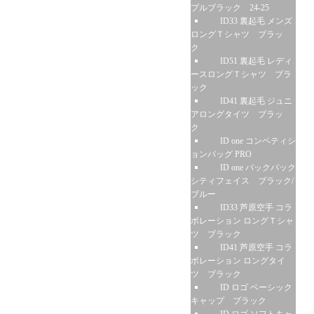
プルブラック 24-25
ID33 裏起毛 メンズ
ロングＴシャツ ブラッ
ク
ID51 裏起毛 レディ
ースロングＴシャツ ブラ
ック
ID41 裏起毛 ジュニ
アロングタイツ ブラッ
ク
ID one コンペティシ
ョンバッグ PRO
ID one バックパック
シティフェイス ブラック/
ブルー
ID33 芦原空手 コラ
ボレーション ロングＴシャ
ツ ブラック
ID41 芦原空手 コラ
ボレーション ロングタイ
ツ ブラック
ID ロゴ ベーシック
キャップ ブラック