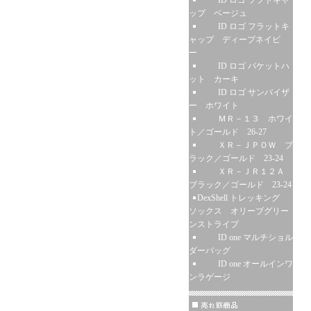
ID ロゴ ソフトキャ
ップ ベージュ
ID ロゴ フラットキ
ャップ ディープネイビ
ー
ID ロゴ バケットハ
ット カーキ
ID ロゴ サンバイザ
ー ホワイト
ＭＲ－１３ ホワイ
ト／ゴールド 26-27
ＸＲ－ＪＰＯＷ ブ
ラック／ゴールド 23-24
ＸＲ－ＪＲ１２Ａ
ブラック／ゴールド 23-24
DexShell トレッキング
ソックス オリーブグリー
ンストライプ
ID one マルチショル
ダーバッグ
ID one オールインワ
ンラゲージ