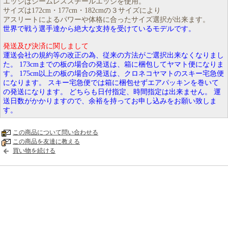
エッジはシームレススチールエッジを使用。
サイズは172cm・177cm・182cmの３サイズにより
アスリートによるパワーや体格に合ったサイズ選択が出来ます。
世界で戦う選手達から絶大な支持を受けているモデルです。
発送及び決済に関しまして
運送会社の規約等の改正の為、従来の方法がご選択出来なくなりまし
た。 173cmまでの板の場合の発送は、箱に梱包してヤマト便になりま
す。 175cm以上の板の場合の発送は、クロネコヤマトのスキー宅急便
になります。 スキー宅急便では箱に梱包せずエアパッキンを巻いて
の発送になります。 どちらも日付指定、時間指定は出来ません。 運
送日数がかかりますので、余裕を持ってお申し込みをお願い致しま
す。
この商品について問い合わせる
この商品を友達に教える
買い物を続ける