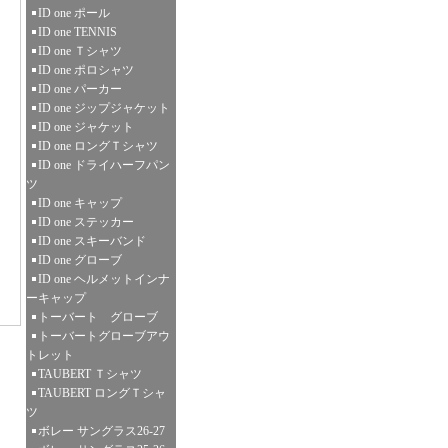
ID one ポール
ID one TENNIS
ID one Ｔシャツ
ID one ポロシャツ
ID one パーカー
ID one ジップジャケット
ID one ジャケット
ID one ロングＴシャツ
ID one ドライハーフパン
ツ
ID one キャップ
ID one ステッカー
ID one スキーバンド
ID one グローブ
ID one ヘルメットインナ
ーキャップ
トーバート グローブ
トーバートグローブアウ
トレット
TAUBERT Ｔシャツ
TAUBERT ロングＴシャ
ツ
ボレー サングラス26-27