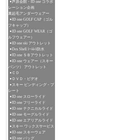
芦原会館・ID one コラボ
レーション企画
裏起毛アンダーウェアー
ID one GOLF CAP（ゴル
フキャップ）
ID one GOLF WEAR（ゴ
ルフウェアー）
ID one ski アウトレット
Dex Shell ｼｰﾑﾚｽ防水
ID one ＳＢアウトレット
ID one ウェアー（スキー
パンツ） アウトレット
ＣＤ
ＤＶＤ・ビデオ
スキー ビンディング・プ
レート
ID one スローライド
ID one フリーライド
ID one テクニカルライド
ID one モーグルライド
ID one エアリアルライド
スキー ワックスサービス
ID one スキーウェア
ID one バッグ