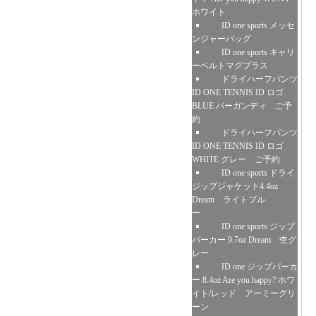
ホワイト
ID one sports メッセ
ンジャーバッグ
ID one sports キャリ
ーベルトマグプラス
ドライハーフパンツ
ID ONE TENNIS ID ロゴ
BLUE バーガンディ ご予
約
ドライハーフパンツ
ID ONE TENNIS ID ロゴ
WHITE グレー ご予約
ID one sports ドライ
ジップジャケット4.4oz
Dream ライトブル
ー
ID one sports ジップ
パーカー 9.7oz Dream 杢グ
レー
ID one ジップパーカ
ー 8.4oz Are you happy? ホワ
イト/レッド アーミーグリ
ーン