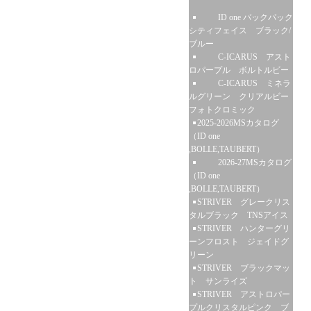
ID one バックパック
シティフェイス ブラック/
ブルー
C-ICARUS アスト
ロパープル ボルトルビー
C-ICARUS ミネラ
ルグリーン クリアルビー
フォトクロミック
2025-2026MSカタログ
（ID one
,BOLLE,TAUBERT）
2026-27MSカタログ
（ID one
,BOLLE,TAUBERT）
STRIVER グレークリス
タルブラック TNSアイス
STRIVER ハンターグリ
ーンフロスト ジェイドグ
リーン
STRIVER ブラックマッ
ト サンライズ
STRIVER アストロパー
プルクリスタルピンク ブ