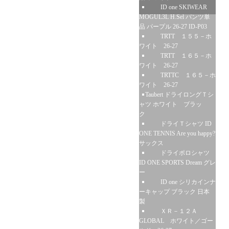
ID one SKIWEAR
MOGUL3L H.Sel パンツ単
品 パープル 26-27 ID-P03
TRTT １５５－ホ
ワイト 26-27
TRTT １６５－ホ
ワイト 26-27
TRTTC １６５－ホ
ワイト 26-27
Taubert ドライロングＴシ
ャツ ホワイト ブラッ
ク
ドライＴシャツ ID
ONE TENNIS Are you happy?
サックス
ドライポロシャツ
ID ONE SPORTS Dream グレ
ー
ID one シリカインナ
ーキャップ ブラック 日本
製
ＸＲ－１２Ａ
GLOBAL ホワイト／ゴー