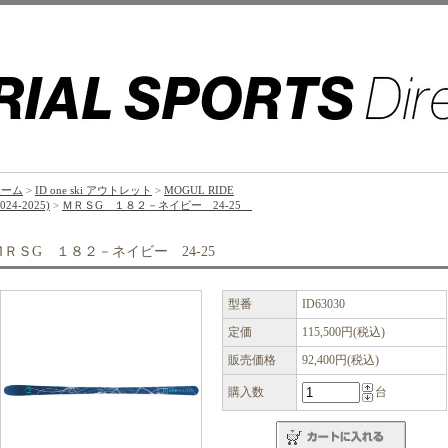
ホーム
>
ID one ski アウトレット
>
MOGUL RIDE
2024-2025)
>
ＭＲＳG １８２－ネイビー 24-25
ＭＲＳG １８２－ネイビー 24-25
型番
ID63030
定価
115,500円(税込)
販売価格
92,400円(税込)
購入数
台