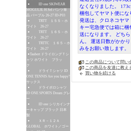
ID one SKIWEAR
なくなりました。 17
MOGUL3L H.Sel パンツ単
梱包してヤマト便になり
品 パープル 26-27 ID-P03
発送は、クロネコヤマ
TRTT １５５－ホ
ワイト 26-27
キー宅急便では箱に梱
TRTT １６５－ホ
送になります。 どち
ワイト 26-27
ん。 運送日数がかか
TRTTC １６５－ホ
みをお願い致します。
ワイト 26-27
Taubert ドライロングＴシ
ャツ ホワイト ブラッ
この商品について問い
ク
この商品を友達に教え
ドライＴシャツ ID
買い物を続ける
ONE TENNIS Are you happy?
サックス
ドライポロシャツ
ID ONE SPORTS Dream グレ
ー
ID one シリカインナ
ーキャップ ブラック 日本
製
ＸＲ－１２Ａ
GLOBAL ホワイト／ゴー