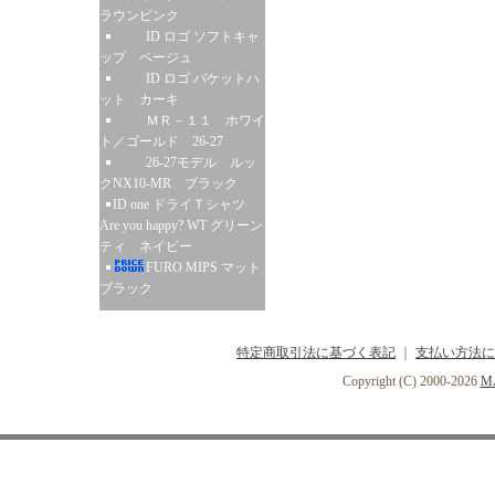
ラウンピンク
ID ロゴ ソフトキャ
ップ ベージュ
ID ロゴ バケットハ
ット カーキ
ＭＲ－１１ ホワイ
ト／ゴールド 26-27
26-27モデル ルッ
クNX10-MR ブラック
ID one ドライＴシャツ
Are you happy? WT グリーン
ティ ネイビー
FURO MIPS マット
ブラック
特定商取引法に基づく表記
｜
支払い方法に
Copyright (C) 2000-2026
MA