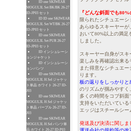
ID one SKIWEAR
MOGUL3L Set BK/BK 26-27
『どんな斜面でも80%
ID-JP03 セット
ID ID one SKIWEAR
限られたシチュエーショ
MOGUL3L Set WT/BK 26-27
あらゆるスキーヤーが
ID-JP03 セット
おいて80%以上の満
ID one SKIWEAR
しました。
MOGUL3L Set PUR 26-27
ID-JP03 セット
ID インシュレーシ
スキーヤー自身がスキ
ョンジャケット
楽しみを再確認出来る
ID インシュレーシ
また得意なシチュエー
ョンパンツ
ID one SKIWEAR
ります。
MOGUL3L H.Sel ジャケッ
板の返りをしっかりと
ト単品 ホワイト 26-27 ID-
のリズムが掴みやすく
J03
多くの時間をコブ斜面
ID one SKIWEAR
MOGUL3L H.Sel ジャケッ
支持をいただいている
ト単品 パープル 26-27 ID-
エッジはスチールシー
J03
ID one SKIWEAR
発送及び決済に関しま
MOGUL3L H.Sel パンツ単
運送会社の規約等の改
品 ホワイト 26-27 ID-P03