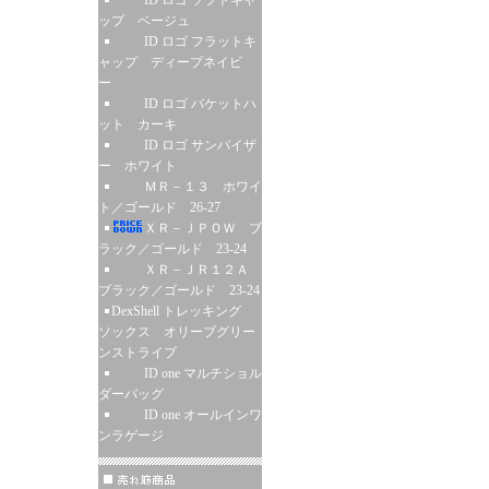
ID ロゴ ソフトキャ
ップ ベージュ
ID ロゴ フラットキ
ャップ ディープネイビ
ー
ID ロゴ バケットハ
ット カーキ
ID ロゴ サンバイザ
ー ホワイト
ＭＲ－１３ ホワイ
ト／ゴールド 26-27
ＸＲ－ＪＰＯＷ ブ
ラック／ゴールド 23-24
ＸＲ－ＪＲ１２Ａ
ブラック／ゴールド 23-24
DexShell トレッキング
ソックス オリーブグリー
ンストライプ
ID one マルチショル
ダーバッグ
ID one オールインワ
ンラゲージ