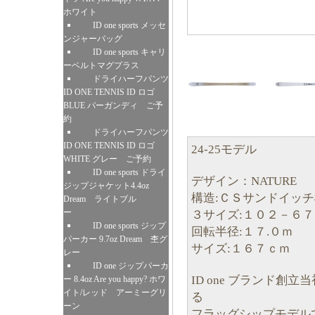
ホワイト
ID one sports メッセ
ンジャーバッグ
ID one sports キャリ
ーベルトマグプラス
ドライハーフパンツ
ID ONE TENNIS ID ロゴ
BLUE バーガンディ ご予
約
ドライハーフパンツ
ID ONE TENNIS ID ロゴ
24-25モデル
WHITE グレー ご予約
ID one sports ドライ
デザイン：NATURE
ジップジャケット4.4oz
構造:ＣＳサンドイッ
Dream ライトブル
ー
３サイズ:１０２－６
ID one sports ジップ
回転半径:１７.０ｍ
パーカー 9.7oz Dream 杢グ
サイズ:１６７ｃｍ
レー
ID one ジップパーカ
ID one ブランド
ー 8.4oz Are you happy? ホワ
イト/レッド アーミーグリ
る
ーン
フラッグシップモデル