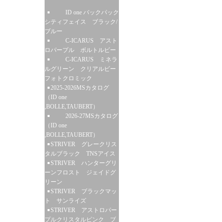
ID one バックパック
シティフェイス ブラック/
ブルー
C-ICARUS アスト
ロパープル ボルトルビー
C-ICARUS ミネラ
ルグリーン クリアルビー
フォトクロミック
2025-2026MSカタログ
（ID one
,BOLLE,TAUBERT）
2026-27MSカタログ
（ID one
,BOLLE,TAUBERT）
STRIVER グレークリス
タルブラック TNSアイス
STRIVER ハンターグリ
ーンフロスト ジェイドグ
リーン
STRIVER ブラックマッ
ト サンライズ
STRIVER アストロパー
プルクリスタルピンク ブ