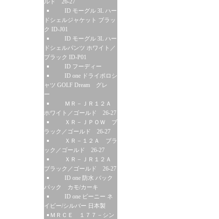
ルド 26-27
ID モーグル 3L ハー
ドシェルジャケット ブラッ
ク ID-J01
ID モーグル 3L ハー
ドシェルパンツ ホワイト／
ブラック ID-P01
ID フーディー
ID one ドライポロシ
ャツ GOLF Dream グレ
ー
ＭＲ－ＪＲ１２Ａ
ホワイト／ゴールド 26-27
ＸＲ－ＪＰＯＷ ブ
ラック／ゴールド 26-27
ＸＲ－１２Ａ ブラ
ック／ゴールド 26-27
ＸＲ－ＪＲ１２Ａ
ブラック／ゴールド 26-27
ID one 防水 バック
パック カモ/カーキ
ID one ビーニー ネ
イビー/シルバー 日本製
ＭＲＣＥ １７７－シン