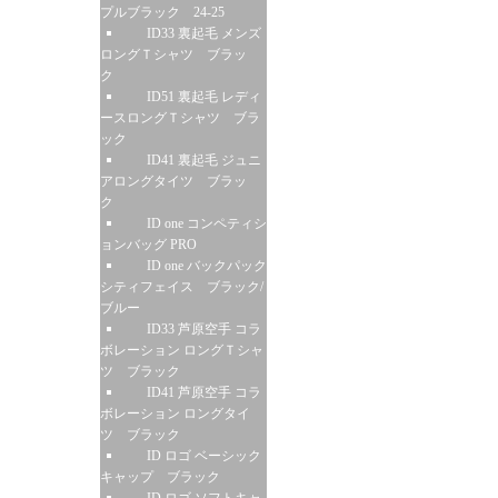
プルブラック 24-25
ID33 裏起毛 メンズ
ロングＴシャツ ブラッ
ク
ID51 裏起毛 レディ
ースロングＴシャツ ブラ
ック
ID41 裏起毛 ジュニ
アロングタイツ ブラッ
ク
ID one コンペティシ
ョンバッグ PRO
ID one バックパック
シティフェイス ブラック/
ブルー
ID33 芦原空手 コラ
ボレーション ロングＴシャ
ツ ブラック
ID41 芦原空手 コラ
ボレーション ロングタイ
ツ ブラック
ID ロゴ ベーシック
キャップ ブラック