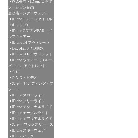
芦原会館・ID one コラボ
レーション企画
裏起毛アンダーウェアー
ID one GOLF CAP（ゴル
フキャップ）
ID one GOLF WEAR（ゴ
ルフウェアー）
ID one ski アウトレット
Dex Shell ｼｰﾑﾚｽ防水
ID one ＳＢアウトレット
ID one ウェアー（スキー
パンツ） アウトレット
ＣＤ
ＤＶＤ・ビデオ
スキー ビンディング・プ
レート
ID one スローライド
ID one フリーライド
ID one テクニカルライド
ID one モーグルライド
ID one エアリアルライド
スキー ワックスサービス
ID one スキーウェア
ID one バッグ