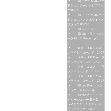
ID モーグル 3L ハー
ドシェルジャケット ブラッ
ク ID-J01
ID モーグル 3L ハー
ドシェルパンツ ホワイト／
ブラック ID-P01
ID フーディー
ID one ドライポロシ
ャツ GOLF Dream グレ
ー
ＭＲ－ＪＲ１２Ａ
ホワイト／ゴールド 26-27
ＸＲ－ＪＰＯＷ ブ
ラック／ゴールド 26-27
ＸＲ－１２Ａ ブラ
ック／ゴールド 26-27
ＸＲ－ＪＲ１２Ａ
ブラック／ゴールド 26-27
ID one 防水 バック
パック カモ/カーキ
ID one ビーニー ネ
イビー/シルバー 日本製
ＭＲＣＥ １７７－シン
プルブラック 24-25