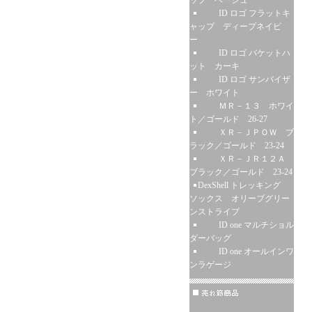
ップ ベージュ
ID ロゴ フラットキ
ャップ ディープネイビ
ー
ID ロゴ バケットハ
ット カーキ
ID ロゴ サンバイザ
ー ホワイト
ＭＲ－１３ ホワイ
ト／ゴールド 26-27
ＸＲ－ＪＰＯＷ ブ
ラック／ゴールド 23-24
ＸＲ－ＪＲ１２Ａ
ブラック／ゴールド 23-24
DexShell トレッキング
ソックス オリーブグリー
ンストライプ
ID one マルチショル
ダーバッグ
ID one オールインワ
ンラゲージ