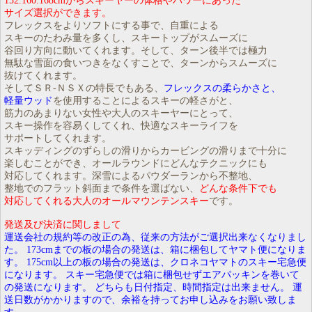
152.160.168cmからスキーヤーの体格やパワーにあった
サイズ選択ができます。
フレックスをよりソフトにする事で、自重による
スキーのたわみ量を多くし、スキートップがスムーズに
谷回り方向に動いてくれます。そして、ターン後半では極力
無駄な雪面の食いつきをなくすことで、ターンからスムーズに
抜けてくれます。
そしてＳＲ-ＮＳＸの特長でもある、
フレックスの柔らかさと、
軽量ウッド
を使用することによるスキーの軽さがと、
筋力のあまりない女性や大人のスキーヤーにとって、
スキー操作を容易くしてくれ、快適なスキーライフを
サポートしてくれます。
スキッディングのずらしの滑りからカービングの滑りまで十分に
楽しむことができ、オールラウンドにどんなテクニックにも
対応してくれます。深雪によるパウダーランから不整地、
整地でのフラット斜面まで条件を選ばない、
どんな条件下でも
対応してくれる大人のオールマウンテンスキー
です。
発送及び決済に関しまして
運送会社の規約等の改正の為、従来の方法がご選択出来なくなりまし
た。 173cmまでの板の場合の発送は、箱に梱包してヤマト便になりま
す。 175cm以上の板の場合の発送は、クロネコヤマトのスキー宅急便
になります。 スキー宅急便では箱に梱包せずエアパッキンを巻いて
の発送になります。 どちらも日付指定、時間指定は出来ません。 運
送日数がかかりますので、余裕を持ってお申し込みをお願い致しま