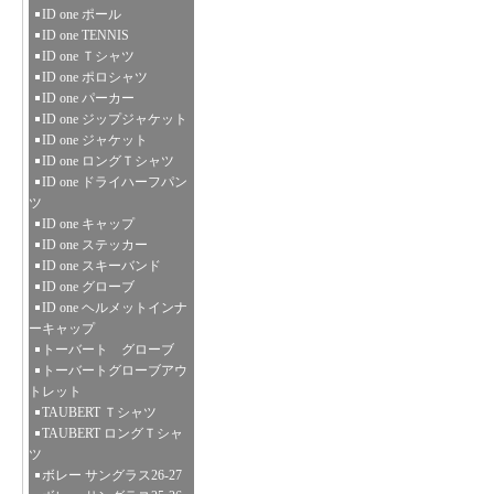
ID one ポール
ID one TENNIS
ID one Ｔシャツ
ID one ポロシャツ
ID one パーカー
ID one ジップジャケット
ID one ジャケット
ID one ロングＴシャツ
ID one ドライハーフパン
ツ
ID one キャップ
ID one ステッカー
ID one スキーバンド
ID one グローブ
ID one ヘルメットインナ
ーキャップ
トーバート グローブ
トーバートグローブアウ
トレット
TAUBERT Ｔシャツ
TAUBERT ロングＴシャ
ツ
ボレー サングラス26-27