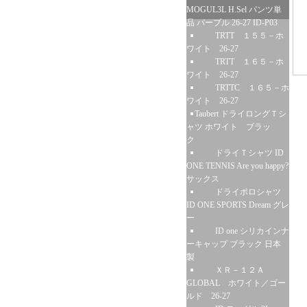
MOGUL3L H.Sel パンツ単
品 パープル 26-27 ID-P03
TRTT １５５－ホ
ワイト 26-27
TRTT １６５－ホ
ワイト 26-27
TRTTC １６５－ホ
ワイト 26-27
Taubert ドライロングＴシ
ャツ ホワイト ブラッ
ク
ドライＴシャツ ID
ONE TENNIS Are you happy?
サックス
ドライポロシャツ
ID ONE SPORTS Dream グレ
ー
ID one シリカインナ
ーキャップ ブラック 日本
製
ＸＲ－１２Ａ
GLOBAL ホワイト／ゴー
ルド 26-27