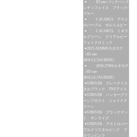
ID one バックパック
シティフェイス ブラック/
ブルー
C-ICARUS アスト
ロパープル ボルトルビー
C-ICARUS ミネラ
ルグリーン クリアルビー
フォトクロミック
2025-2026MSカタログ
（ID one
,BOLLE,TAUBERT）
2026-27MSカタログ
（ID one
,BOLLE,TAUBERT）
STRIVER グレークリス
タルブラック TNSアイス
STRIVER ハンターグリ
ーンフロスト ジェイドグ
リーン
STRIVER ブラックマッ
ト サンライズ
STRIVER アストロパー
プルクリスタルピンク ブ
ラウンピンク