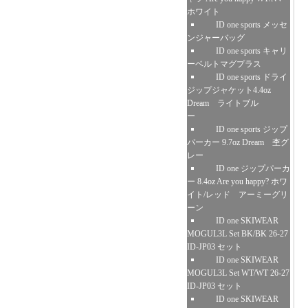
ホワイト
ID one sports メッセ
ンジャーバッグ
ID one sports キャリ
ーベルトマグプラス
ID one sports ドライ
ジップジャケット4.4oz
Dream ライトブル
ー
ID one sports ジップ
パーカー 9.7oz Dream 杢グ
レー
ID one ジップパーカ
ー 8.4oz Are you happy? ホワ
イト/レッド アーミーグリ
ーン
ID one SKIWEAR
MOGUL3L Set BK/BK 26-27
ID-JP03 セット
ID one SKIWEAR
MOGUL3L Set WT/WT 26-27
ID-JP03 セット
ID one SKIWEAR