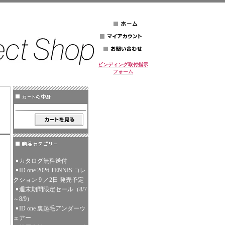
ビンディング取付指示
フォーム
カタログ無料送付
ID one 2026 TENNIS コレ
クション 9 ／2日 発売予定
週末期間限定セール（8/7
～8/9）
ID one 裏起毛アンダーウ
ェアー