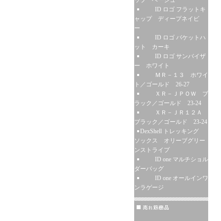
ップ ベージュ
ID ロゴ フラットキ
ャップ ディープネイビ
ー
ID ロゴ バケットハ
ット カーキ
ID ロゴ サンバイザ
ー ホワイト
ＭＲ－１３ ホワイ
ト／ゴールド 26-27
ＸＲ－ＪＰＯＷ ブ
ラック／ゴールド 23-24
ＸＲ－ＪＲ１２Ａ
ブラック／ゴールド 23-24
DexShell トレッキング
ソックス オリーブグリー
ンストライプ
ID one マルチショル
ダーバッグ
ID one オールインワ
ンラゲージ