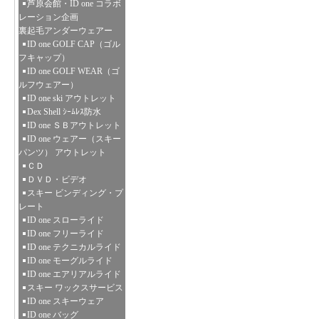
芦原会館・ID one コラボ
レーション企画
裏起毛アンダーウェアー
ID one GOLF CAP（ゴル
フキャップ）
ID one GOLF WEAR（ゴ
ルフウェアー）
ID one ski アウトレット
Dex Shell ｼｰﾑﾚｽ防水
ID one ＳＢアウトレット
ID one ウェアー（スキー
パンツ） アウトレット
ＣＤ
ＤＶＤ・ビデオ
スキー ビンディング・プ
レート
ID one スローライド
ID one フリーライド
ID one テクニカルライド
ID one モーグルライド
ID one エアリアルライド
スキー ワックスサービス
ID one スキーウェア
ID one バッグ