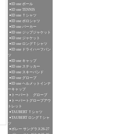
ID one ポール
ID one TENNIS
ID one Ｔシャツ
ID one ポロシャツ
ID one パーカー
ID one ジップジャケット
ID one ジャケット
ID one ロングＴシャツ
ID one ドライハーフパン
ツ
ID one キャップ
ID one ステッカー
ID one スキーバンド
ID one グローブ
ID one ヘルメットインナ
ーキャップ
トーバート グローブ
トーバートグローブアウ
トレット
TAUBERT Ｔシャツ
TAUBERT ロングＴシャ
ツ
ボレー サングラス26-27