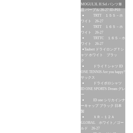
MOGUL3L H.Sel パンツ単
品 パープル 26-27 ID-P03
TRTT １５５－ホ
ワイト 26-27
TRTT １６５－ホ
ワイト 26-27
TRTTC １６５－ホ
ワイト 26-27
Taubert ドライロングＴシ
ャツ ホワイト ブラッ
ク
ドライＴシャツ ID
ONE TENNIS Are you happy?
サックス
ドライポロシャツ
ID ONE SPORTS Dream グレ
ー
ID one シリカインナ
ーキャップ ブラック 日本
製
ＸＲ－１２Ａ
GLOBAL ホワイト／ゴー
ルド 26-27