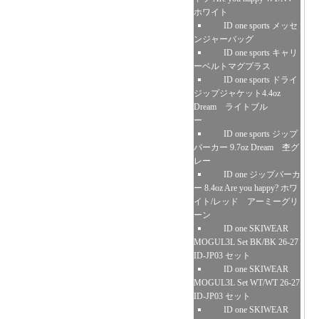
ホワイト
ID one sports メッセ
ンジャーバッグ
ID one sports キャリ
ーベルトマグプラス
ID one sports ドライ
ジップジャケット4.4oz
Dream ライトブル
ー
ID one sports ジップ
パーカー 9.7oz Dream 杢グ
レー
ID one ジップパーカ
ー 8.4oz Are you happy? ホワ
イト/レッド アーミーグリ
ーン
ID one SKIWEAR
MOGUL3L Set BK/BK 26-27
ID-JP03 セット
ID one SKIWEAR
MOGUL3L Set WT/WT 26-27
ID-JP03 セット
ID one SKIWEAR