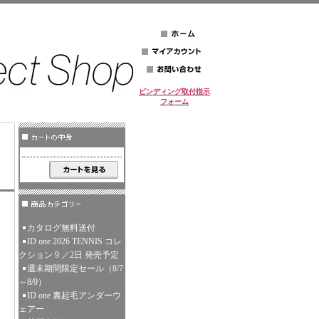
ビンディング取付指示
フォーム
カタログ無料送付
ID one 2026 TENNIS コレ
クション 9 ／2日 発売予定
週末期間限定セール（8/7
～8/9）
ID one 裏起毛アンダーウ
ェアー