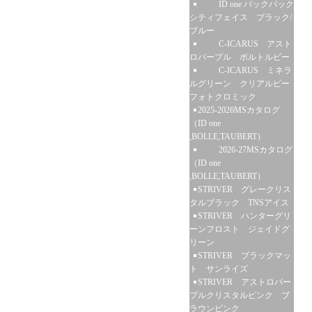
ID one バックパック
シティフェイス ブラック/
ブルー
C-ICARUS アスト
ロパープル ボルトルビー
C-ICARUS ミネラ
ルグリーン クリアルビー
フォトクロミック
2025-2026MSカタログ
（ID one
,BOLLE,TAUBERT）
2026-27MSカタログ
（ID one
,BOLLE,TAUBERT）
STRIVER グレークリス
タルブラック TNSアイス
STRIVER ハンターグリ
ーンフロスト ジェイドグ
リーン
STRIVER ブラックマッ
ト サンライズ
STRIVER アストロパー
プルクリスタルピンク ブ
ラウンピンク