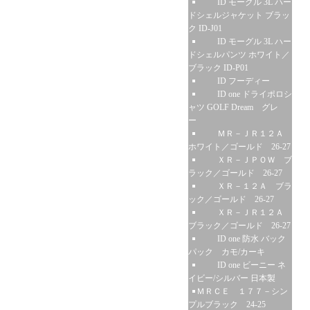
ID モーグル 3L ハー
ドシェルジャケット ブラッ
ク ID-J01
ID モーグル 3L ハー
ドシェルパンツ ホワイト／
ブラック ID-P01
ID フーディー
ID one ドライポロシ
ャツ GOLF Dream グレ
ー
ＭＲ－ＪＲ１２Ａ
ホワイト／ゴールド 26-27
ＸＲ－ＪＰＯＷ ブ
ラック／ゴールド 26-27
ＸＲ－１２Ａ ブラ
ック／ゴールド 26-27
ＸＲ－ＪＲ１２Ａ
ブラック／ゴールド 26-27
ID one 防水 バック
パック カモ/カーキ
ID one ビーニー ネ
イビー/シルバー 日本製
ＭＲＣＥ １７７－シン
プルブラック 24-25