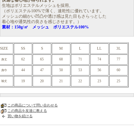
快適な着心地が得られます。
生地はポリエステルメッシュを採用。
（ポリエステル100%で薄く、速乾性に優れています。
メッシュの細かい凹凸や透け感は見た目もさらっとした
着心地や通気性の良さを感じさせます。）
素材：150g/㎡ メッシュ ポリエステル100%
SIZE
SS
S
M
L
LL
3L
62
65
68
71
74
77
身丈
44
47
50
53
56
60
身巾
19
20
21
22
23
25
袖丈
この商品について問い合わせる
この商品を友達に教える
買い物を続ける