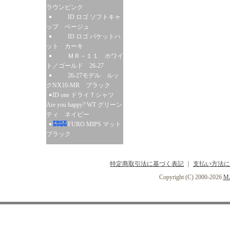
ラウンピンク
ID ロゴ ソフトキャ
ップ ベージュ
ID ロゴ バケットハ
ット カーキ
ＭＲ－１１ ホワイ
ト／ゴールド 26-27
26-27モデル ルッ
クNX10-MR ブラック
ID one ドライＴシャツ
Are you happy? WT グリーン
ティ ネイビー
FURO MIPS マット
ブラック
特定商取引法に基づく表記
｜
支払い方法に
Copyright (C) 2000-2026
MA