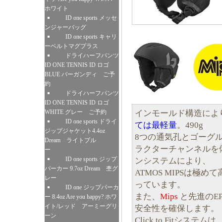
ホワイト
ID one sports メッセ
ンジャーバッグ
ID one sports キャリ
ーベルトマグプラス
ドライハーフパンツ
ID ONE TENNIS ID ロゴ
BLUE バーガンディ ご予
約
ドライハーフパンツ
ID ONE TENNIS ID ロゴ
インモールド構造により、
WHITE グレー ご予約
ID one sports ドライ
ては最軽量
。490g
ジップジャケット4.4oz
8つの通気孔とゴーグ
Dream ライトブル
ラクターチャンネルを
ー
ID one sports ジップ
ンシステムにより、
パーカー 9.7oz Dream 杢グ
ATMOS MIPSは極
レー
っています。
ID one ジップパーカ
また、
Mips
と先進のE
ー 8.4oz Are you happy? ホワ
イト/レッド アーミーグリ
安全性を確保します。
ーン
Click to Fitシ