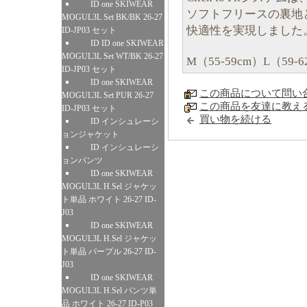
ID one SKIWEAR
ソフトフリースの裏地
MOGUL3L Set BK/BK 26-27
快適性を実現しました
ID-JP03 セット
ID ID one SKIWEAR
MOGUL3L Set WT/BK 26-27
M（55-59cm）L（59
ID-JP03 セット
ID one SKIWEAR
この商品について問い
MOGUL3L Set PUR 26-27
この商品を友達に教え
ID-JP03 セット
買い物を続ける
ID インシュレーシ
ョンジャケット
ID インシュレーシ
ョンパンツ
ID one SKIWEAR
MOGUL3L H.Sel ジャケッ
ト単品 ホワイト 26-27 ID-
J03
ID one SKIWEAR
MOGUL3L H.Sel ジャケッ
ト単品 パープル 26-27 ID-
J03
ID one SKIWEAR
MOGUL3L H.Sel パンツ単
品 ホワイト 26-27 ID-P03