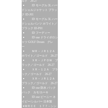
ルド 26-27
ID モーグル 3L ハー
ドシェルジャケット ブラッ
ク ID-J01
ID モーグル 3L ハー
ドシェルパンツ ホワイト／
ブラック ID-P01
ID フーディー
ID one ドライポロシ
ャツ GOLF Dream グレ
ー
ＭＲ－ＪＲ１２Ａ
ホワイト／ゴールド 26-27
ＸＲ－ＪＰＯＷ ブ
ラック／ゴールド 26-27
ＸＲ－１２Ａ ブラ
ック／ゴールド 26-27
ＸＲ－ＪＲ１２Ａ
ブラック／ゴールド 26-27
ID one 防水 バック
パック カモ/カーキ
ID one ビーニー ネ
イビー/シルバー 日本製
ＭＲＣＥ １７７－シン