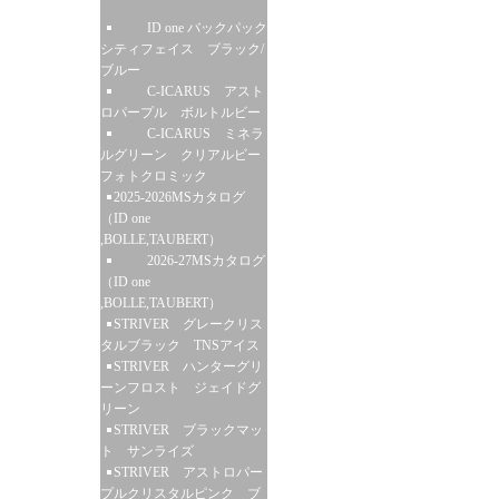
ID one バックパック
シティフェイス ブラック/
ブルー
C-ICARUS アスト
ロパープル ボルトルビー
C-ICARUS ミネラ
ルグリーン クリアルビー
フォトクロミック
2025-2026MSカタログ
（ID one
,BOLLE,TAUBERT）
2026-27MSカタログ
（ID one
,BOLLE,TAUBERT）
STRIVER グレークリス
タルブラック TNSアイス
STRIVER ハンターグリ
ーンフロスト ジェイドグ
リーン
STRIVER ブラックマッ
ト サンライズ
STRIVER アストロパー
プルクリスタルピンク ブ