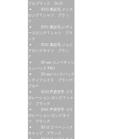
プルブラック 24-25
ID33 裏起毛 メンズ
ロングＴシャツ ブラッ
ク
ID51 裏起毛 レディ
ースロングＴシャツ ブラ
ック
ID41 裏起毛 ジュニ
アロングタイツ ブラッ
ク
ID one コンペティシ
ョンバッグ PRO
ID one バックパック
シティフェイス ブラック/
ブルー
ID33 芦原空手 コラ
ボレーション ロングＴシャ
ツ ブラック
ID41 芦原空手 コラ
ボレーション ロングタイ
ツ ブラック
ID ロゴ ベーシック
キャップ ブラック