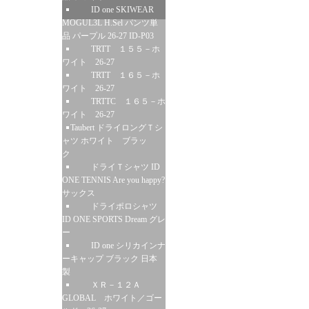
ID one SKIWEAR
MOGUL3L H.Sel パンツ単
品 パープル 26-27 ID-P03
TRTT １５５－ホ
ワイト 26-27
TRTT １６５－ホ
ワイト 26-27
TRTTC １６５－ホ
ワイト 26-27
Taubert ドライロングＴシ
ャツ ホワイト ブラッ
ク
ドライＴシャツ ID
ONE TENNIS Are you happy?
サックス
ドライポロシャツ
ID ONE SPORTS Dream グレ
ー
ID one シリカインナ
ーキャップ ブラック 日本
製
ＸＲ－１２Ａ
GLOBAL ホワイト／ゴー