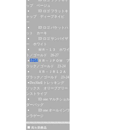
ID ロゴ ソフトキャ
ップ ベージュ
ID ロゴ フラットキ
ャップ ディープネイビ
ー
ID ロゴ バケットハ
ット カーキ
ID ロゴ サンバイザ
ー ホワイト
ＭＲ－１３ ホワイ
ト／ゴールド 26-27
ＸＲ－ＪＰＯＷ ブ
ラック／ゴールド 23-24
ＸＲ－ＪＲ１２Ａ
ブラック／ゴールド 23-24
DexShell トレッキング
ソックス オリーブグリー
ンストライプ
ID one マルチショル
ダーバッグ
ID one オールインワ
ンラゲージ