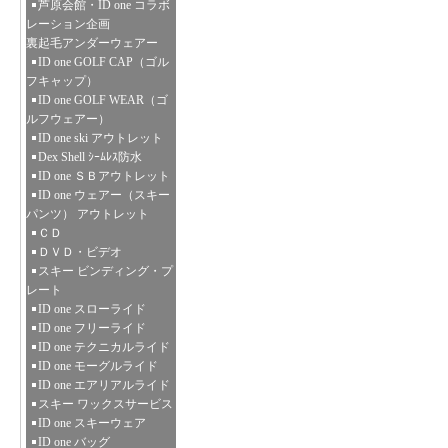
芦原会館・ID one コラボ
レーション企画
裏起毛アンダーウェアー
ID one GOLF CAP（ゴル
フキャップ）
ID one GOLF WEAR（ゴ
ルフウェアー）
ID one ski アウトレット
Dex Shell ｼｰﾑﾚｽ防水
ID one ＳＢアウトレット
ID one ウェアー（スキー
パンツ） アウトレット
ＣＤ
ＤＶＤ・ビデオ
スキー ビンディング・プ
レート
ID one スローライド
ID one フリーライド
ID one テクニカルライド
ID one モーグルライド
ID one エアリアルライド
スキー ワックスサービス
ID one スキーウェア
ID one バッグ