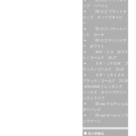
ID ロゴ ソフトキャ
ップ ベージュ
ID ロゴ フラットキ
ャップ ディープネイビ
ー
ID ロゴ バケットハ
ット カーキ
ID ロゴ サンバイザ
ー ホワイト
ＭＲ－１３ ホワイ
ト／ゴールド 26-27
ＸＲ－ＪＰＯＷ ブ
ラック／ゴールド 23-24
ＸＲ－ＪＲ１２Ａ
ブラック／ゴールド 23-24
DexShell トレッキング
ソックス オリーブグリー
ンストライプ
ID one マルチショル
ダーバッグ
ID one オールインワ
ンラゲージ