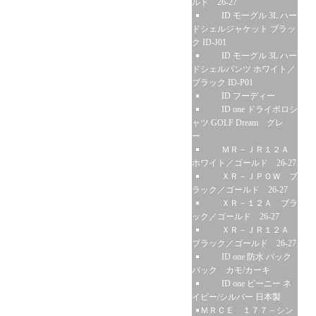
ルド 26-27
ID モーグル 3L ハー
ドシェルジャケット ブラッ
ク ID-J01
ID モーグル 3L ハー
ドシェルパンツ ホワイト／
ブラック ID-P01
ID フーディー
ID one ドライポロシ
ャツ GOLF Dream グレ
ー
ＭＲ－ＪＲ１２Ａ
ホワイト／ゴールド 26-27
ＸＲ－ＪＰＯＷ ブ
ラック／ゴールド 26-27
ＸＲ－１２Ａ ブラ
ック／ゴールド 26-27
ＸＲ－ＪＲ１２Ａ
ブラック／ゴールド 26-27
ID one 防水 バック
パック カモ/カーキ
ID one ビーニー ネ
イビー/シルバー 日本製
ＭＲＣＥ １７７－シン