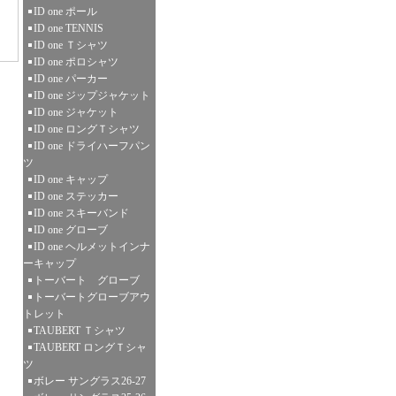
ID one ポール
ID one TENNIS
ID one Ｔシャツ
ID one ポロシャツ
ID one パーカー
ID one ジップジャケット
ID one ジャケット
ID one ロングＴシャツ
ID one ドライハーフパン
ツ
ID one キャップ
ID one ステッカー
ID one スキーバンド
ID one グローブ
ID one ヘルメットインナ
ーキャップ
トーバート グローブ
トーバートグローブアウ
トレット
TAUBERT Ｔシャツ
TAUBERT ロングＴシャ
ツ
ボレー サングラス26-27