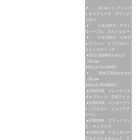
ID one バックパック
シティフェイス ブラック/
ブルー
C-ICARUS アスト
ロパープル ボルトルビー
C-ICARUS ミネラ
ルグリーン クリアルビー
フォトクロミック
2025-2026MSカタログ
（ID one
,BOLLE,TAUBERT）
2026-27MSカタログ
（ID one
,BOLLE,TAUBERT）
STRIVER グレークリス
タルブラック TNSアイス
STRIVER ハンターグリ
ーンフロスト ジェイドグ
リーン
STRIVER ブラックマッ
ト サンライズ
STRIVER アストロパー
プルクリスタルピンク ブ