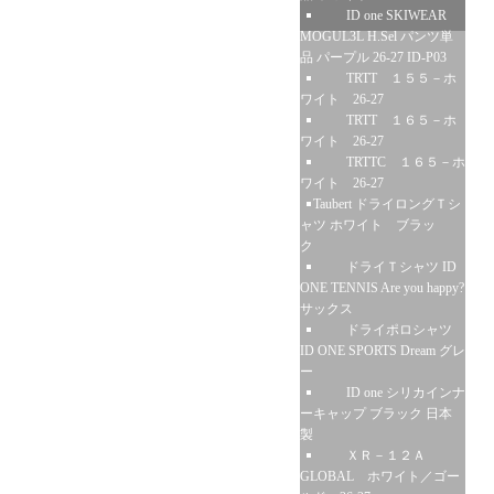
ID one SKIWEAR
MOGUL3L H.Sel パンツ単
品 パープル 26-27 ID-P03
TRTT １５５－ホ
ワイト 26-27
TRTT １６５－ホ
ワイト 26-27
TRTTC １６５－ホ
ワイト 26-27
Taubert ドライロングＴシ
ャツ ホワイト ブラッ
ク
ドライＴシャツ ID
ONE TENNIS Are you happy?
サックス
ドライポロシャツ
ID ONE SPORTS Dream グレ
ー
ID one シリカインナ
ーキャップ ブラック 日本
製
ＸＲ－１２Ａ
GLOBAL ホワイト／ゴー