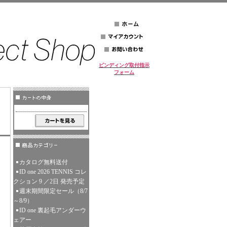
ビンディング取付指示
フォーム
カタログ無料送付
ID one 2026 TENNIS コレ
クション 9 ／2日 発売予定
週末期間限定セール（8/7
～8/9）
ID one 裏起毛アンダーウ
ェアー