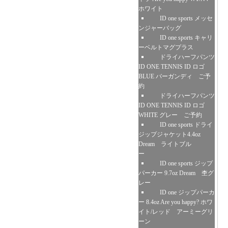
ホワイト
ID one sports メッセ
ンジャーバッグ
ID one sports キャリ
ーベルトマグプラス
ドライハーフパンツ
ID ONE TENNIS ID ロゴ
BLUE バーガンディ ご予
約
ドライハーフパンツ
ID ONE TENNIS ID ロゴ
WHITE グレー ご予約
ID one sports ドライ
ジップジャケット4.4oz
Dream ライトブル
ー
ID one sports ジップ
パーカー 9.7oz Dream 杢グ
レー
ID one ジップパーカ
ー 8.4oz Are you happy? ホワ
イト/レッド アーミーグリ
ーン