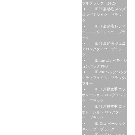
プルブラック 24-25
ID33 裏起毛 メンズ
ロングＴシャツ ブラッ
ク
ID51 裏起毛 レディ
ースロングＴシャツ ブラ
ック
ID41 裏起毛 ジュニ
アロングタイツ ブラッ
ク
ID one コンペティシ
ョンバッグ PRO
ID one バックパック
シティフェイス ブラック/
ブルー
ID33 芦原空手 コラ
ボレーション ロングＴシャ
ツ ブラック
ID41 芦原空手 コラ
ボレーション ロングタイ
ツ ブラック
ID ロゴ ベーシック
キャップ ブラック