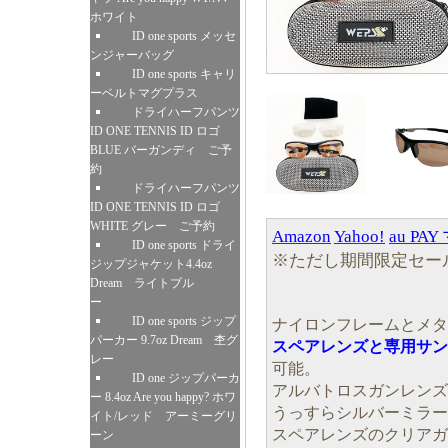
ホワイト
ID one sports メッセ
ンジャーバッグ
ID one sports キャリ
ーベルトマグプラス
ドライハーフパンツ
ID ONE TENNIS ID ロゴ
BLUE バーガンディ ご予
約
ドライハーフパンツ
ID ONE TENNIS ID ロゴ
WHITE グレー ご予約
Amazon
Yahoo!
au PA
ID one sports ドライ
※ただし期間限定セー
ジップジャケット4.4oz
Dream ライトブル
ー
ID one sports ジップ
ナイロンフレームとメタ
パーカー 9.7oz Dream 杢グ
スペアレンズと専用サン
レー
可能。
ID one ジップパーカ
アルバトロスガンレンズ
ー 8.4oz Are you happy? ホワ
うっすらシルバーミラー
イト/レッド アーミーグリ
スペアレンズのクリアガ
ーン