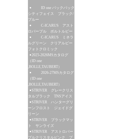
ID one バックパック
シティフェイス ブラック/
ブルー
C-ICARUS アスト
ロパープル ボルトルビー
C-ICARUS ミネラ
ルグリーン クリアルビー
フォトクロミック
2025-2026MSカタログ
（ID one
,BOLLE,TAUBERT）
2026-27MSカタログ
（ID one
,BOLLE,TAUBERT）
STRIVER グレークリス
タルブラック TNSアイス
STRIVER ハンターグリ
ーンフロスト ジェイドグ
リーン
STRIVER ブラックマッ
ト サンライズ
STRIVER アストロパー
プルクリスタルピンク ブ