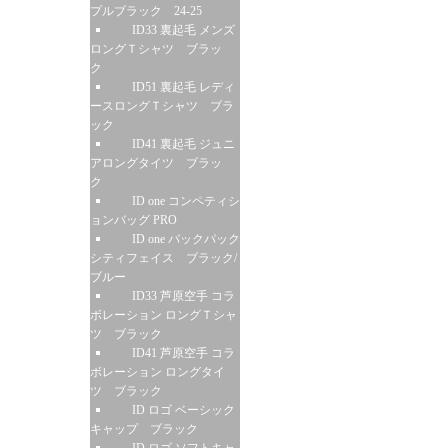
プルブラック 24-25
ID33 裏起毛 メンズ
ロングＴシャツ ブラッ
ク
ID51 裏起毛 レディ
ースロングＴシャツ ブラ
ック
ID41 裏起毛 ジュニ
アロングタイツ ブラッ
ク
ID one コンペティシ
ョンバッグ PRO
ID one バックパック
シティフェイス ブラック/
ブルー
ID33 芦原空手 コラ
ボレーション ロングＴシャ
ツ ブラック
ID41 芦原空手 コラ
ボレーション ロングタイ
ツ ブラック
ID ロゴ ベーシック
キャップ ブラック