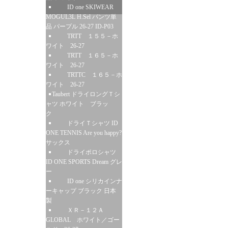
ID one SKIWEAR
MOGUL3L H.Sel パンツ単
品 パープル 26-27 ID-P03
TRTT １５５－ホ
ワイト 26-27
TRTT １６５－ホ
ワイト 26-27
TRTTC １６５－ホ
ワイト 26-27
Taubert ドライロングＴシ
ャツ ホワイト ブラッ
ク
ドライＴシャツ ID
ONE TENNIS Are you happy?
サックス
ドライポロシャツ
ID ONE SPORTS Dream グレ
ー
ID one シリカインナ
ーキャップ ブラック 日本
製
ＸＲ－１２Ａ
GLOBAL ホワイト／ゴー