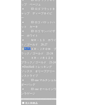
ID ロゴ ソフトキャ
ップ ベージュ
ID ロゴ フラットキ
ャップ ディープネイビ
ー
ID ロゴ バケットハ
ット カーキ
ID ロゴ サンバイザ
ー ホワイト
ＭＲ－１３ ホワイ
ト／ゴールド 26-27
ＸＲ－ＪＰＯＷ ブ
ラック／ゴールド 23-24
ＸＲ－ＪＲ１２Ａ
ブラック／ゴールド 23-24
DexShell トレッキング
ソックス オリーブグリー
ンストライプ
ID one マルチショル
ダーバッグ
ID one オールインワ
ンラゲージ