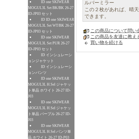
ID one SKIWEAR
ルバーミラー
MOGUL3L Set BK/BK 26-27
この２枚があれば、晴天
ID-JP03 セット
できます。
ID ID one SKIWEAR
MOGUL3L Set WT/BK 26-27
この商品について問い
ID-JP03 セット
この商品を友達に教え
ID one SKIWEAR
買い物を続ける
MOGUL3L Set PUR 26-27
ID-JP03 セット
ID インシュレーシ
ョンジャケット
ID インシュレーシ
ョンパンツ
ID one SKIWEAR
MOGUL3L H.Sel ジャケッ
ト単品 ホワイト 26-27 ID-
J03
ID one SKIWEAR
MOGUL3L H.Sel ジャケッ
ト単品 パープル 26-27 ID-
J03
ID one SKIWEAR
MOGUL3L H.Sel パンツ単
品 ホワイト 26-27 ID-P03