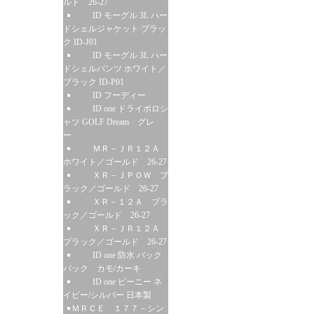
ルド 26-27
ID モーグル 3L ハー
ドシェルジャケット ブラッ
ク ID-J01
ID モーグル 3L ハー
ドシェルパンツ ホワイト／
ブラック ID-P01
ID フーディー
ID one ドライポロシ
ャツ GOLF Dream グレ
ー
ＭＲ－ＪＲ１２Ａ
ホワイト／ゴールド 26-27
ＸＲ－ＪＰＯＷ ブ
ラック／ゴールド 26-27
ＸＲ－１２Ａ ブラ
ック／ゴールド 26-27
ＸＲ－ＪＲ１２Ａ
ブラック／ゴールド 26-27
ID one 防水 バック
パック カモ/カーキ
ID one ビーニー ネ
イビー/シルバー 日本製
ＭＲＣＥ １７７－シン