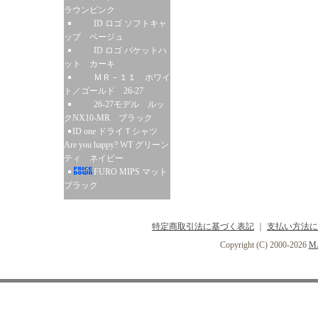
ラウンピンク
ID ロゴ ソフトキャ
ップ ベージュ
ID ロゴ バケットハ
ット カーキ
ＭＲ－１１ ホワイ
ト／ゴールド 26-27
26-27モデル ルッ
クNX10-MR ブラック
ID one ドライＴシャツ
Are you happy? WT グリーン
ティ ネイビー
FURO MIPS マット
ブラック
特定商取引法に基づく表記
｜
支払い方法に
Copyright (C) 2000-2026
MA