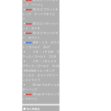
ID ロゴ ソフトキャ
ップ ベージュ
ID ロゴ フラットキ
ャップ ディープネイビ
ー
ID ロゴ バケットハ
ット カーキ
ID ロゴ サンバイザ
ー ホワイト
ＭＲ－１３ ホワイ
ト／ゴールド 26-27
ＸＲ－ＪＰＯＷ ブ
ラック／ゴールド 23-24
ＸＲ－ＪＲ１２Ａ
ブラック／ゴールド 23-24
DexShell トレッキング
ソックス オリーブグリー
ンストライプ
ID one マルチショル
ダーバッグ
ID one オールインワ
ンラゲージ