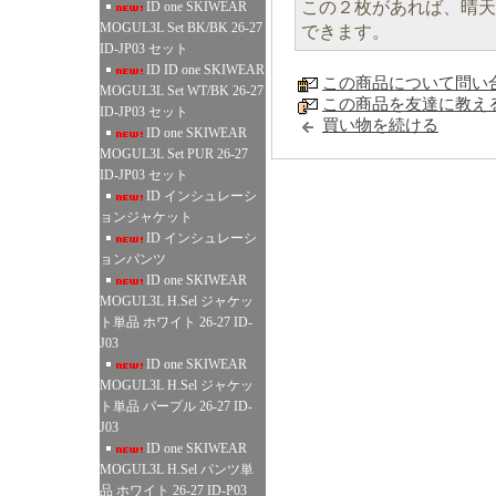
この２枚があれば、晴天
ID one SKIWEAR
MOGUL3L Set BK/BK 26-27
できます。
ID-JP03 セット
ID ID one SKIWEAR
この商品について問い
MOGUL3L Set WT/BK 26-27
この商品を友達に教え
ID-JP03 セット
買い物を続ける
ID one SKIWEAR
MOGUL3L Set PUR 26-27
ID-JP03 セット
ID インシュレーシ
ョンジャケット
ID インシュレーシ
ョンパンツ
ID one SKIWEAR
MOGUL3L H.Sel ジャケッ
ト単品 ホワイト 26-27 ID-
J03
ID one SKIWEAR
MOGUL3L H.Sel ジャケッ
ト単品 パープル 26-27 ID-
J03
ID one SKIWEAR
MOGUL3L H.Sel パンツ単
品 ホワイト 26-27 ID-P03