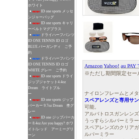
ホワイト
ID one sports メッセ
ンジャーバッグ
ID one sports キャリ
ーベルトマグプラス
ドライハーフパンツ
ID ONE TENNIS ID ロゴ
BLUE バーガンディ ご予
約
ドライハーフパンツ
ID ONE TENNIS ID ロゴ
Amazon
Yahoo!
au PA
WHITE グレー ご予約
※ただし期間限定セー
ID one sports ドライ
ジップジャケット4.4oz
Dream ライトブル
ナイロンフレームとメタ
ー
ID one sports ジップ
スペアレンズと専用サン
パーカー 9.7oz Dream 杢グ
可能。
レー
アルバトロスガンレンズ
ID one ジップパーカ
うっすらシルバーミラー
ー 8.4oz Are you happy? ホワ
スペアレンズのクリアガ
イト/レッド アーミーグリ
ルバーミラー
ーン