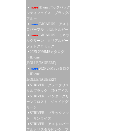
ID one バックパック
シティフェイス ブラック/
ブルー
C-ICARUS アスト
ロパープル ボルトルビー
C-ICARUS ミネラ
ルグリーン クリアルビー
フォトクロミック
2025-2026MSカタログ
（ID one
,BOLLE,TAUBERT）
2026-27MSカタログ
（ID one
,BOLLE,TAUBERT）
STRIVER グレークリス
タルブラック TNSアイス
STRIVER ハンターグリ
ーンフロスト ジェイドグ
リーン
STRIVER ブラックマッ
ト サンライズ
STRIVER アストロパー
プルクリスタルピンク ブ