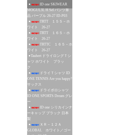
ID one SKIWEAR
MOGUL3L H.Sel パンツ単
品 パープル 26-27 ID-P03
TRTT １５５－ホ
ワイト 26-27
TRTT １６５－ホ
ワイト 26-27
TRTTC １６５－ホ
ワイト 26-27
Taubert ドライロングＴシ
ャツ ホワイト ブラッ
ク
ドライＴシャツ ID
ONE TENNIS Are you happy?
サックス
ドライポロシャツ
ID ONE SPORTS Dream グレ
ー
ID one シリカインナ
ーキャップ ブラック 日本
製
ＸＲ－１２Ａ
GLOBAL ホワイト／ゴー