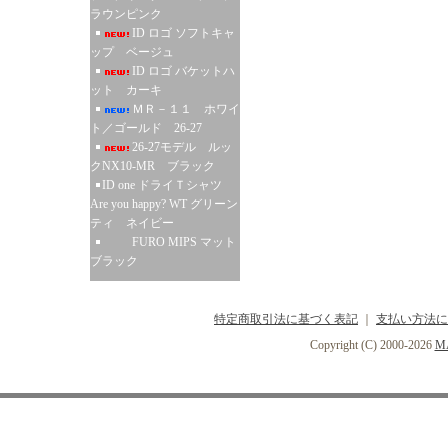
ラウンピンク
ID ロゴ ソフトキャ
ップ ベージュ
ID ロゴ バケットハ
ット カーキ
ＭＲ－１１ ホワイ
ト／ゴールド 26-27
26-27モデル ルッ
クNX10-MR ブラック
ID one ドライＴシャツ
Are you happy? WT グリーン
ティ ネイビー
FURO MIPS マット
ブラック
特定商取引法に基づく表記
｜
支払い方法に
Copyright (C) 2000-2026
MA