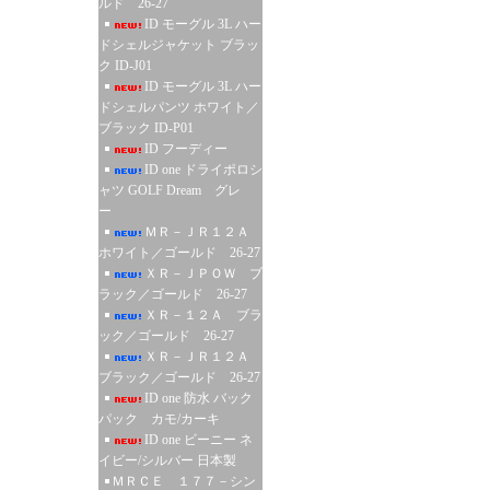
ルド 26-27
ID モーグル 3L ハー
ドシェルジャケット ブラッ
ク ID-J01
ID モーグル 3L ハー
ドシェルパンツ ホワイト／
ブラック ID-P01
ID フーディー
ID one ドライポロシ
ャツ GOLF Dream グレ
ー
ＭＲ－ＪＲ１２Ａ
ホワイト／ゴールド 26-27
ＸＲ－ＪＰＯＷ ブ
ラック／ゴールド 26-27
ＸＲ－１２Ａ ブラ
ック／ゴールド 26-27
ＸＲ－ＪＲ１２Ａ
ブラック／ゴールド 26-27
ID one 防水 バック
パック カモ/カーキ
ID one ビーニー ネ
イビー/シルバー 日本製
ＭＲＣＥ １７７－シン