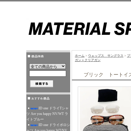
ホーム
>
ウェップス サングラス
>
ブ
ガン＋クリアガン
ブリック トートイ
ID one ドライTシャ
ツ Are you happy NV/WT ラ
イトブルー
ID one ドライポロシ
ャツ Are you happy WT/NV