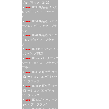
プルブラック 24-25
ID33 裏起毛 メンズ
ロングＴシャツ ブラッ
ク
ID51 裏起毛 レディ
ースロングＴシャツ ブラ
ック
ID41 裏起毛 ジュニ
アロングタイツ ブラッ
ク
ID one コンペティシ
ョンバッグ PRO
ID one バックパック
シティフェイス ブラック/
ブルー
ID33 芦原空手 コラ
ボレーション ロングＴシャ
ツ ブラック
ID41 芦原空手 コラ
ボレーション ロングタイ
ツ ブラック
ID ロゴ ベーシック
キャップ ブラック