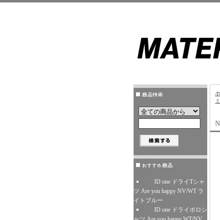
ID one ドライTシャ
ツ Are you happy NV/WT ラ
イトブルー
ID one ドライポロシ
ャツ Are you happy WT/NV