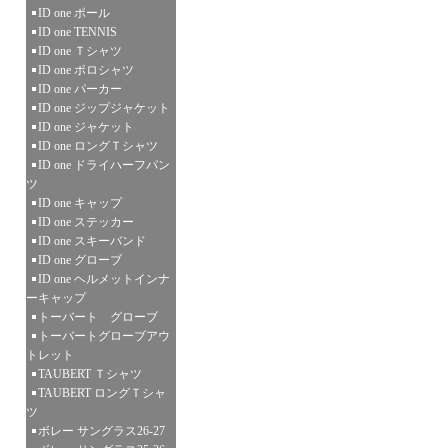
ID one ポール
ID one TENNIS
ID one Ｔシャツ
ID one ポロシャツ
ID one パーカー
ID one ジップジャケット
ID one ジャケット
ID one ロングＴシャツ
ID one ドライハーフパン
ツ
ID one キャップ
ID one ステッカー
ID one スキーバンド
ID one グローブ
ID one ヘルメットインナ
ーキャップ
トーバート グローブ
トーバートグローブアウ
トレット
TAUBERT Ｔシャツ
TAUBERT ロングＴシャ
ツ
ボレー サングラス26-27