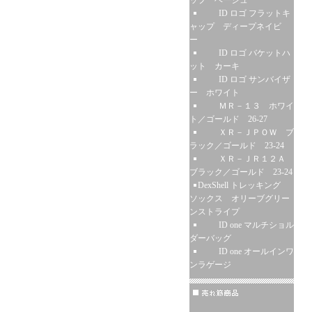
ップ ベージュ
ID ロゴ フラットキ
ャップ ディープネイビ
ー
ID ロゴ バケットハ
ット カーキ
ID ロゴ サンバイザ
ー ホワイト
ＭＲ－１３ ホワイ
ト／ゴールド 26-27
ＸＲ－ＪＰＯＷ ブ
ラック／ゴールド 23-24
ＸＲ－ＪＲ１２Ａ
ブラック／ゴールド 23-24
DexShell トレッキング
ソックス オリーブグリー
ンストライプ
ID one マルチショル
ダーバッグ
ID one オールインワ
ンラゲージ