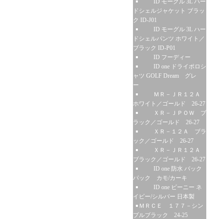
ID モーグル 3L ハー
ドシェルジャケット ブラッ
ク ID-J01
ID モーグル 3L ハー
ドシェルパンツ ホワイト／
ブラック ID-P01
ID フーディー
ID one ドライポロシ
ャツ GOLF Dream グレ
ー
ＭＲ－ＪＲ１２Ａ
ホワイト／ゴールド 26-27
ＸＲ－ＪＰＯＷ ブ
ラック／ゴールド 26-27
ＸＲ－１２Ａ ブラ
ック／ゴールド 26-27
ＸＲ－ＪＲ１２Ａ
ブラック／ゴールド 26-27
ID one 防水 バック
パック カモ/カーキ
ID one ビーニー ネ
イビー/シルバー 日本製
ＭＲＣＥ １７７－シン
プルブラック 24-25