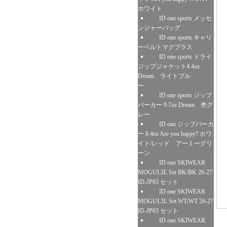
ホワイト
ID one sports メッセ
ンジャーバッグ
ID one sports キャリ
ーベルトマグプラス
ID one sports ドライ
ジップジャケット4.4oz
Dream ライトブル
ー
ID one sports ジップ
パーカー 9.7oz Dream 杢グ
レー
ID one ジップパーカ
ー 8.4oz Are you happy? ホワ
イト/レッド アーミーグリ
ーン
ID one SKIWEAR
MOGUL3L Set BK/BK 26-27
ID-JP03 セット
ID one SKIWEAR
MOGUL3L Set WT/WT 26-27
ID-JP03 セット
ID one SKIWEAR