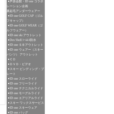
芦原会館・ID one コラボ
レーション企画
裏起毛アンダーウェアー
ID one GOLF CAP（ゴル
フキャップ）
ID one GOLF WEAR（ゴ
ルフウェアー）
ID one ski アウトレット
Dex Shell ｼｰﾑﾚｽ防水
ID one ＳＢアウトレット
ID one ウェアー（スキー
パンツ） アウトレット
ＣＤ
ＤＶＤ・ビデオ
スキー ビンディング・プ
レート
ID one スローライド
ID one フリーライド
ID one テクニカルライド
ID one モーグルライド
ID one エアリアルライド
スキー ワックスサービス
ID one スキーウェア
ID one バッグ