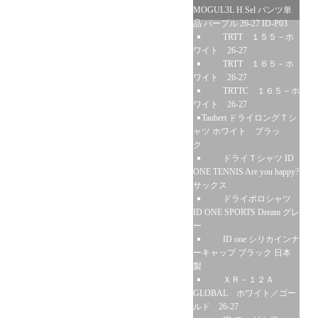
MOGUL3L H.Sel パンツ単
品 パープル 26-27 ID-P03
TRTT １５５－ホ
ワイト 26-27
TRTT １６５－ホ
ワイト 26-27
TRTTC １６５－ホ
ワイト 26-27
Taubert ドライロングＴシ
ャツ ホワイト ブラッ
ク
ドライＴシャツ ID
ONE TENNIS Are you happy?
サックス
ドライポロシャツ
ID ONE SPORTS Dream グレ
ー
ID one シリカインナ
ーキャップ ブラック 日本
製
ＸＲ－１２Ａ
GLOBAL ホワイト／ゴー
ルド 26-27