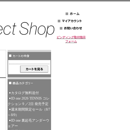
ビンディング取付指示
フォーム
カタログ無料送付
ID one 2026 TENNIS コレ
クション 9 ／2日 発売予定
週末期間限定セール（8/7
～8/9）
ID one 裏起毛アンダーウ
ェアー