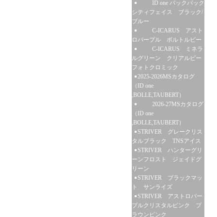
ID one バックパック
シティフェイス ブラック/
ブルー
C-ICARUS アスト
ロパープル ボルトルビー
C-ICARUS ミネラ
ルグリーン クリアルビー
フォトクロミック
2025-2026MSカタログ
（ID one
,BOLLE,TAUBERT）
2026-27MSカタログ
（ID one
,BOLLE,TAUBERT）
STRIVER グレークリス
タルブラック TNSアイス
STRIVER ハンターグリ
ーンフロスト ジェイドグ
リーン
STRIVER ブラックマッ
ト サンライズ
STRIVER アストロパー
プルクリスタルピンク ブ
ラウンピンク