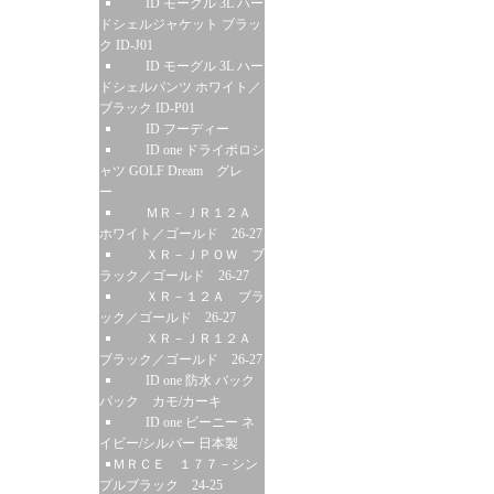
ID モーグル 3L ハー
ドシェルジャケット ブラッ
ク ID-J01
ID モーグル 3L ハー
ドシェルパンツ ホワイト／
ブラック ID-P01
ID フーディー
ID one ドライポロシ
ャツ GOLF Dream グレ
ー
ＭＲ－ＪＲ１２Ａ
ホワイト／ゴールド 26-27
ＸＲ－ＪＰＯＷ ブ
ラック／ゴールド 26-27
ＸＲ－１２Ａ ブラ
ック／ゴールド 26-27
ＸＲ－ＪＲ１２Ａ
ブラック／ゴールド 26-27
ID one 防水 バック
パック カモ/カーキ
ID one ビーニー ネ
イビー/シルバー 日本製
ＭＲＣＥ １７７－シン
プルブラック 24-25