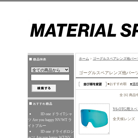
ホーム
>
ゴーグルスペアレンズ他パー
ゴーグルスペアレンズ他パーツ
■おすすめ順
■価
全 [6] 商
Y6-OTG用
ID one ドライTシャ
全天候レンズ 発
ツ Are you happy NV/WT ラ
イトブルー
ID one ドライポロシ
ャツ Are you happy WT/NV