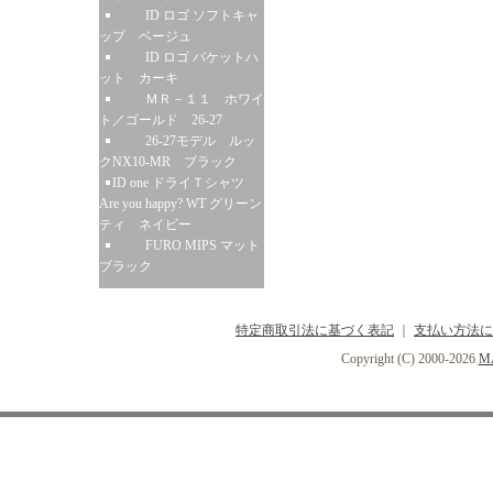
ID ロゴ ソフトキャ
ップ ベージュ
ID ロゴ バケットハ
ット カーキ
ＭＲ－１１ ホワイ
ト／ゴールド 26-27
26-27モデル ルッ
クNX10-MR ブラック
ID one ドライＴシャツ
Are you happy? WT グリーン
ティ ネイビー
FURO MIPS マット
ブラック
特定商取引法に基づく表記
｜
支払い方法に
Copyright (C) 2000-2026
MA