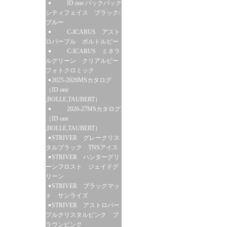
ID one バックパック
シティフェイス ブラック/
ブルー
C-ICARUS アスト
ロパープル ボルトルビー
C-ICARUS ミネラ
ルグリーン クリアルビー
フォトクロミック
2025-2026MSカタログ
（ID one
,BOLLE,TAUBERT）
2026-27MSカタログ
（ID one
,BOLLE,TAUBERT）
STRIVER グレークリス
タルブラック TNSアイス
STRIVER ハンターグリ
ーンフロスト ジェイドグ
リーン
STRIVER ブラックマッ
ト サンライズ
STRIVER アストロパー
プルクリスタルピンク ブ
ラウンピンク