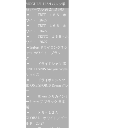
MOGUL3L H.Sel パンツ単
品 パープル 26-27 ID-P03
TRTT １５５－ホ
ワイト 26-27
TRTT １６５－ホ
ワイト 26-27
TRTTC １６５－ホ
ワイト 26-27
Taubert ドライロングＴシ
ャツ ホワイト ブラッ
ク
ドライＴシャツ ID
ONE TENNIS Are you happy?
サックス
ドライポロシャツ
ID ONE SPORTS Dream グレ
ー
ID one シリカインナ
ーキャップ ブラック 日本
製
ＸＲ－１２Ａ
GLOBAL ホワイト／ゴー
ルド 26-27