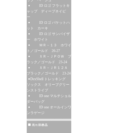
ップ ベージュ
ID ロゴ フラットキ
ャップ ディープネイビ
ー
ID ロゴ バケットハ
ット カーキ
ID ロゴ サンバイザ
ー ホワイト
ＭＲ－１３ ホワイ
ト／ゴールド 26-27
ＸＲ－ＪＰＯＷ ブ
ラック／ゴールド 23-24
ＸＲ－ＪＲ１２Ａ
ブラック／ゴールド 23-24
DexShell トレッキング
ソックス オリーブグリー
ンストライプ
ID one マルチショル
ダーバッグ
ID one オールインワ
ンラゲージ