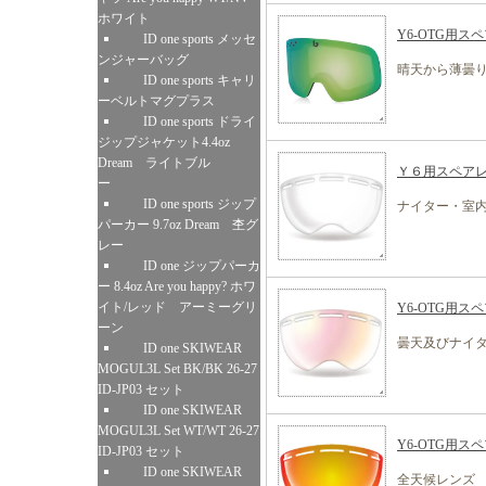
ホワイト
Y6-OTG用
ID one sports メッセ
ンジャーバッグ
晴天から薄曇り
ID one sports キャリ
ーベルトマグプラス
ID one sports ドライ
ジップジャケット4.4oz
Dream ライトブル
Ｙ６用スペア
ー
ID one sports ジップ
ナイター・室内
パーカー 9.7oz Dream 杢グ
レー
ID one ジップパーカ
ー 8.4oz Are you happy? ホワ
イト/レッド アーミーグリ
Y6-OTG用
ーン
曇天及びナイタ
ID one SKIWEAR
MOGUL3L Set BK/BK 26-27
ID-JP03 セット
ID one SKIWEAR
MOGUL3L Set WT/WT 26-27
Y6-OTG用
ID-JP03 セット
ID one SKIWEAR
全天候レンズ 発